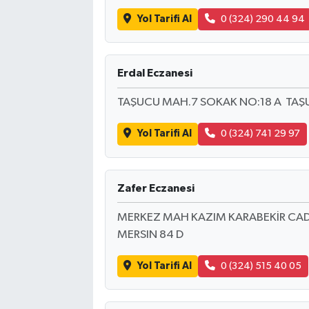
Yol Tarifi Al
0 (324) 290 44 94
Erdal Eczanesi
TAŞUCU MAH.7 SOKAK NO:18 A TAŞU
Yol Tarifi Al
0 (324) 741 29 97
Zafer Eczanesi
MERKEZ MAH KAZIM KARABEKİR CAD
MERSIN 84 D
Yol Tarifi Al
0 (324) 515 40 05