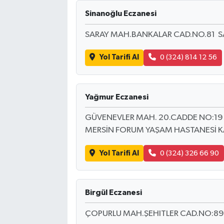
Sinanoğlu Eczanesi
SARAY MAH.BANKALAR CAD.NO.81 S
Yol Tarifi Al
0 (324) 814 12 56
Yağmur Eczanesi
GÜVENEVLER MAH. 20.CADDE NO:19 B
MERSİN FORUM YAŞAM HASTANESİ KA
Yol Tarifi Al
0 (324) 326 66 90
Birgül Eczanesi
ÇOPURLU MAH.ŞEHITLER CAD.NO:89 