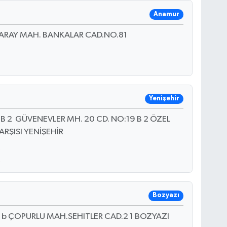
Anamur
ARAY MAH. BANKALAR CAD.NO.81
Yenişehir
 2 GÜVENEVLER MH. 20 CD. NO:19 B 2 ÖZEL
RŞISI YENİŞEHİR
Bozyazı
b ÇOPURLU MAH.SEHITLER CAD.2 1 BOZYAZI