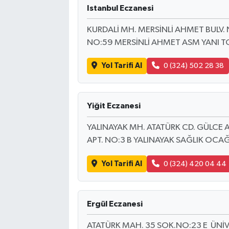
Istanbul Eczanesi
KURDALİ MH. MERSİNLİ AHMET BULV. 
NO:59 MERSİNLİ AHMET ASM YANI 
Yol Tarifi Al
0 (324) 502 28 38
Yiğit Eczanesi
YALINAYAK MH. ATATÜRK CD. GÜLCE A
APT. NO:3 B YALINAYAK SAĞLIK OCA
Yol Tarifi Al
0 (324) 420 04 44
Ergül Eczanesi
ATATÜRK MAH. 35 SOK.NO:23 E ÜNİ