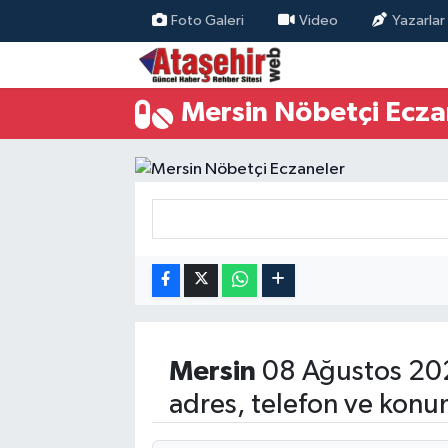
Foto Galeri
Video
Yazarlar
Hava Durumu
Mersin Nöbetçi Ecza
Trafik Durumu
Süper Lig Puan Durumu ve Fikstür
Tüm Manşetler
Son Dakika Haberleri
Haber Arşivi
Mersin
08 Ağustos 202
adres, telefon ve konu