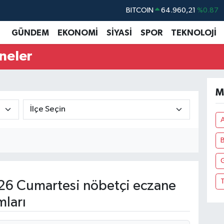
BITCOIN
64.960,21
%0.87
DOLAR
47,7436
%0.18
GÜNDEM
EKONOMİ
SİYASİ
SPOR
TEKNOLOJİ
EURO
55,2510
%0.32
neler
STERLİN
64,4811
%0.38
GRAM ALTIN
6648.99
%2.59
M
BİST100
13.779
%-14
T
6 Cumartesi nöbetçi eczane
mları