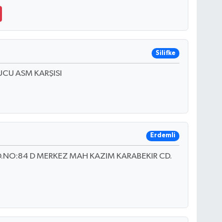
Silifke
CU ASM KARŞISI
Erdemli
.NO:84 D MERKEZ MAH KAZIM KARABEKIR CD.