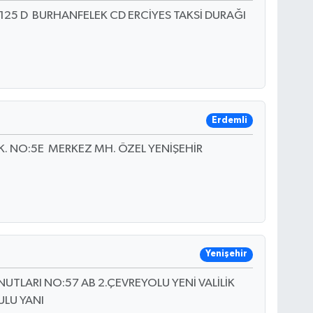
25 D BURHANFELEK CD ERCİYES TAKSİ DURAĞI
Erdemli
. NO:5E MERKEZ MH. ÖZEL YENİŞEHİR
Yenişehir
TLARI NO:57 AB 2.ÇEVREYOLU YENİ VALİLİK
ULU YANI