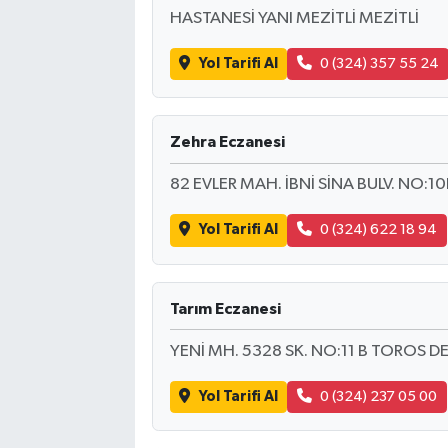
HASTANESİ YANI MEZİTLİ MEZİTLİ
Yol Tarifi Al
0 (324) 357 55 24
Zehra Eczanesi
82 EVLER MAH. İBNİ SİNA BULV. NO:1
Yol Tarifi Al
0 (324) 622 18 94
Tarım Eczanesi
YENİ MH. 5328 SK. NO:11 B TOROS DE
Yol Tarifi Al
0 (324) 237 05 00