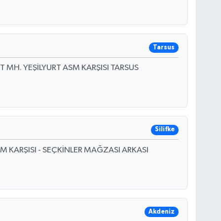
Tarsus
ET MH. YEŞİLYURT ASM KARŞISI TARSUS
Silifke
 KARŞISI - SEÇKİNLER MAĞZASI ARKASI
Akdeniz