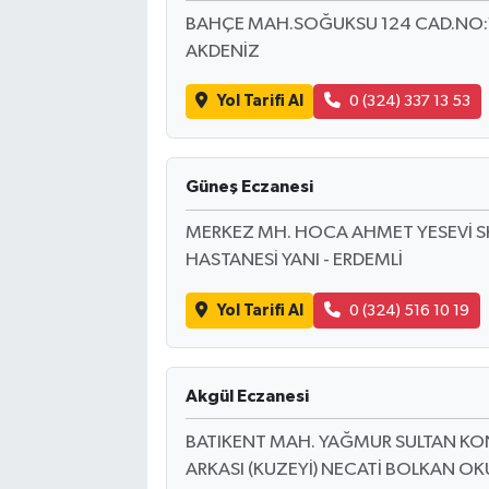
BAHÇE MAH.SOĞUKSU 124 CAD.NO:1
AKDENİZ
Yol Tarifi Al
0 (324) 337 13 53
Güneş Eczanesi
MERKEZ MH. HOCA AHMET YESEVİ SK
HASTANESİ YANI - ERDEMLİ
Yol Tarifi Al
0 (324) 516 10 19
Akgül Eczanesi
BATIKENT MAH. YAĞMUR SULTAN KONU
ARKASI (KUZEYİ) NECATİ BOLKAN OK