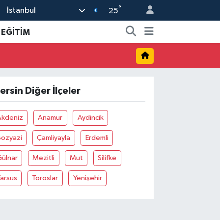
°
İstanbul
25
EĞİTİM
ersin Diğer İlçeler
Akdeniz
Anamur
Aydincik
Bozyazi
Çamliyayla
Erdemli
Gülnar
Mezitli
Mut
Silifke
arsus
Toroslar
Yenişehir