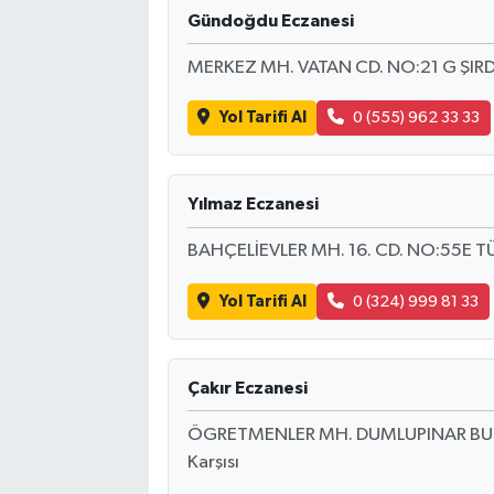
Gündoğdu Eczanesi
MERKEZ MH. VATAN CD. NO:21 G ŞIR
Yol Tarifi Al
0 (555) 962 33 33
Yılmaz Eczanesi
BAHÇELİEVLER MH. 16. CD. NO:55E 
Yol Tarifi Al
0 (324) 999 81 33
Çakır Eczanesi
ÖGRETMENLER MH. DUMLUPINAR BULV
Karşısı