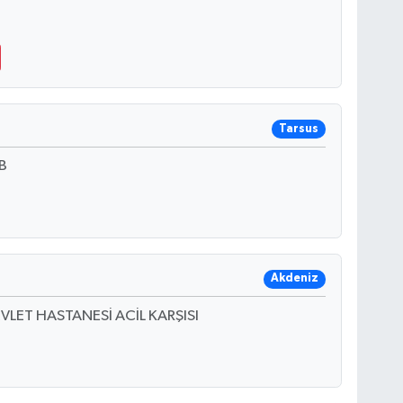
Tarsus
0B
Akdeniz
VLET HASTANESİ ACİL KARŞISI