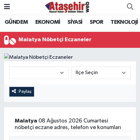
GÜNDEM
EKONOMİ
SİYASİ
SPOR
TEKNOLOJİ
Hava Durumu
Trafik Durumu
Malatya Nöbetçi Eczaneler
Süper Lig Puan Durumu ve Fikstür
Tüm Manşetler
Son Dakika Haberleri
Paylaş
Haber Arşivi
Malatya
08 Ağustos 2026 Cumartesi
nöbetçi eczane adres, telefon ve konumları