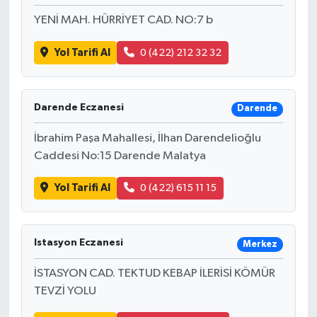
YENİ MAH. HÜRRİYET CAD. NO:7 b
Yol Tarifi Al
0 (422) 212 32 32
Darende Eczanesi
Darende
İbrahim Paşa Mahallesi, İlhan Darendelioğlu
Caddesi No:15 Darende Malatya
Yol Tarifi Al
0 (422) 615 11 15
Istasyon Eczanesi
Merkez
İSTASYON CAD. TEKTUD KEBAP İLERİSİ KÖMÜR
TEVZİ YOLU