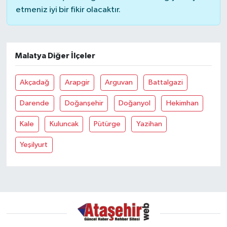
etmeniz iyi bir fikir olacaktır.
Malatya Diğer İlçeler
Akçadağ
Arapgir
Arguvan
Battalgazi
Darende
Doğanşehir
Doğanyol
Hekimhan
Kale
Kuluncak
Pütürge
Yazihan
Yeşilyurt