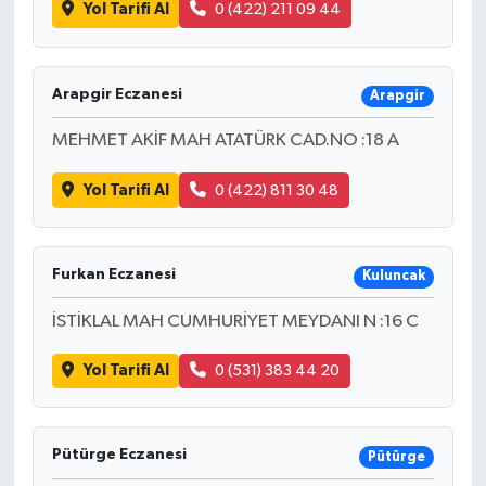
Yol Tarifi Al
0 (422) 211 09 44
Arapgir Eczanesi
Arapgir
MEHMET AKİF MAH ATATÜRK CAD.NO :18 A
Yol Tarifi Al
0 (422) 811 30 48
Furkan Eczanesi
Kuluncak
İSTİKLAL MAH CUMHURİYET MEYDANI N :16 C
Yol Tarifi Al
0 (531) 383 44 20
Pütürge Eczanesi
Pütürge