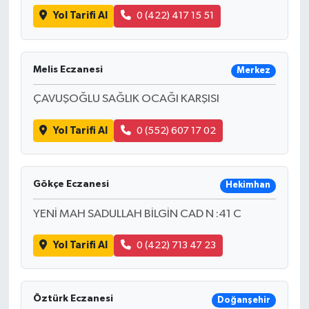
Yol Tarifi Al
0 (422) 417 15 51
Melis Eczanesi
Merkez
ÇAVUŞOĞLU SAĞLIK OCAĞI KARŞISI
Yol Tarifi Al
0 (552) 607 17 02
Gökçe Eczanesi
Hekimhan
YENİ MAH SADULLAH BİLGİN CAD N :41 C
Yol Tarifi Al
0 (422) 713 47 23
Öztürk Eczanesi
Doğanşehir