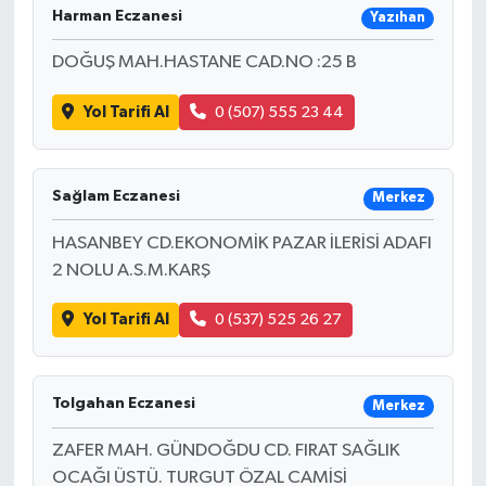
Harman Eczanesi
Yazıhan
DOĞUŞ MAH.HASTANE CAD.NO :25 B
Yol Tarifi Al
0 (507) 555 23 44
Sağlam Eczanesi
Merkez
HASANBEY CD.EKONOMİK PAZAR İLERİSİ ADAFI
2 NOLU A.S.M.KARŞ
Yol Tarifi Al
0 (537) 525 26 27
Tolgahan Eczanesi
Merkez
ZAFER MAH. GÜNDOĞDU CD. FIRAT SAĞLIK
OCAĞI ÜSTÜ. TURGUT ÖZAL CAMİSİ