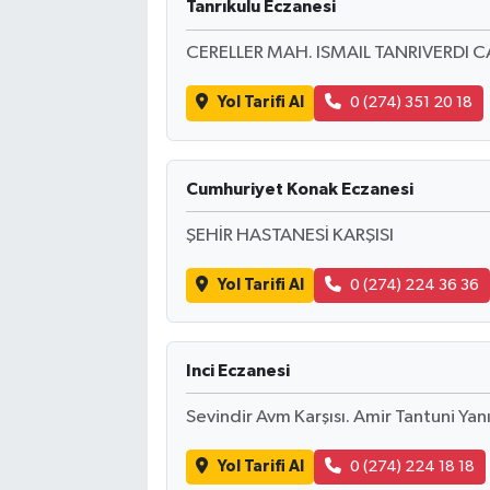
Tanrıkulu Eczanesi
CERELLER MAH. ISMAIL TANRIVERDI C
Yol Tarifi Al
0 (274) 351 20 18
Cumhuriyet Konak Eczanesi
ŞEHİR HASTANESİ KARŞISI
Yol Tarifi Al
0 (274) 224 36 36
Inci Eczanesi
Sevindir Avm Karşısı. Amir Tantuni Yanı
Yol Tarifi Al
0 (274) 224 18 18