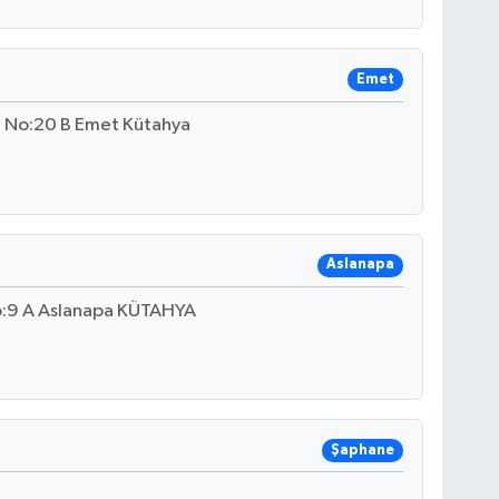
Emet
i No:20 B Emet Kütahya
Aslanapa
o:9 A Aslanapa KÜTAHYA
Şaphane