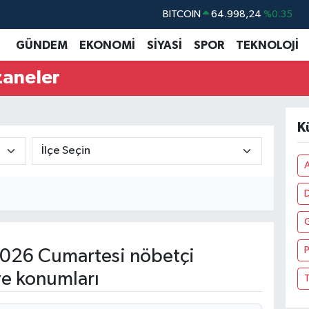
BITCOIN
64.998,24
%0.35
DOLAR
47,7436
%0.18
GÜNDEM
EKONOMİ
SİYASİ
SPOR
TEKNOLOJİ
EURO
55,2510
%0.32
zaneler
STERLİN
64,4811
%0.38
GRAM ALTIN
6660.55
%0.03
K
BİST100
13.779
%-14
A
P
026 Cumartesi nöbetçi
ve konumları
T