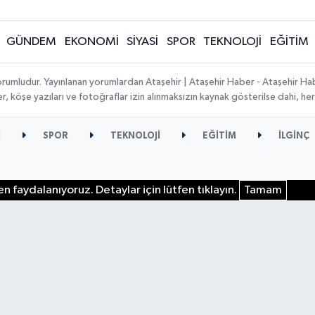
GÜNDEM
EKONOMİ
SİYASİ
SPOR
TEKNOLOJİ
EĞİTİM
orumludur. Yayınlanan yorumlardan Ataşehir | Ataşehir Haber - Ataşehir Habe
ber, köşe yazıları ve fotoğraflar izin alınmaksızın kaynak gösterilse dahi, 
İ
SPOR
TEKNOLOJİ
EĞİTİM
İLGİNÇ
n faydalanıyoruz. Detaylar için lütfen tıklayın.
Tamam