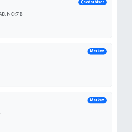
Çavdarhisar
AD. NO:7 B
Merkez
Merkez
.