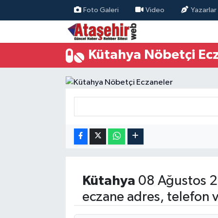
Foto Galeri
Video
Yazarlar
Hava Durumu
Kütahya Nöbetçi Ec
Trafik Durumu
Süper Lig Puan Durumu ve Fikstür
Tüm Manşetler
Son Dakika Haberleri
Haber Arşivi
Kütahya
08 Ağustos 2
eczane adres, telefon 