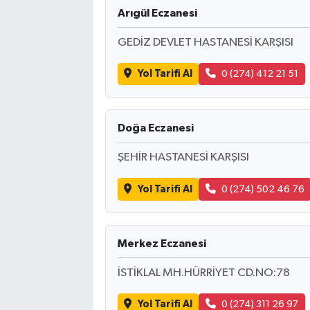
Arıgül Eczanesi
GEDİZ DEVLET HASTANESİ KARŞISI
Yol Tarifi Al
0 (274) 412 21 51
Doğa Eczanesi
ŞEHİR HASTANESİ KARŞISI
Yol Tarifi Al
0 (274) 502 46 76
Merkez Eczanesi
İSTİKLAL MH.HÜRRİYET CD.NO:78
Yol Tarifi Al
0 (274) 311 26 97