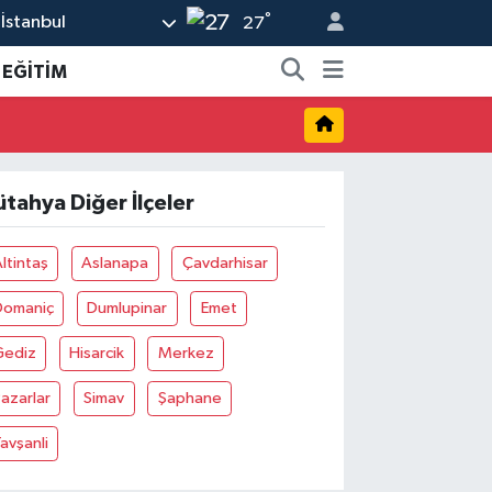
°
İstanbul
27
EĞİTİM
ütahya Diğer İlçeler
ltintaş
Aslanapa
Çavdarhisar
Domaniç
Dumlupinar
Emet
Gediz
Hisarcik
Merkez
azarlar
Simav
Şaphane
avşanli