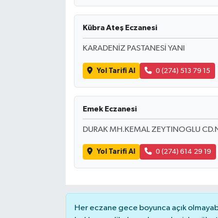
Kübra Ateş Eczanesi
KARADENİZ PASTANESİ YANI
Yol Tarifi Al
0 (274) 513 79 15
Emek Eczanesi
DURAK MH.KEMAL ZEYTINOGLU CD.
Yol Tarifi Al
0 (274) 614 29 19
Her eczane gece boyunca açık olmayabili