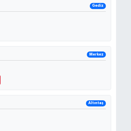
Gediz
Merkez
Altıntaş