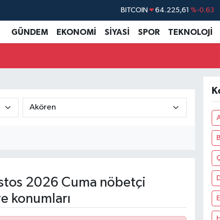
BITCOIN
64.225,61
%-0.63
DOLAR
47,6704
%0
GÜNDEM
EKONOMİ
SİYASİ
SPOR
TEKNOLOJİ
EURO
55,0406
%-0.08
STERLİN
64,2143
%0
GRAM ALTIN
6510.40
%0.45
K
BİST100
13.799
%70
A
Ç
stos 2026 Cuma nöbetçi
ve konumları
E
H