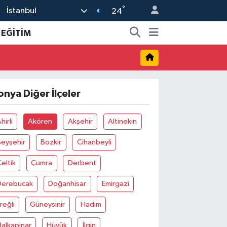
°
İstanbul
24
EĞİTİM
onya Diğer İlçeler
hirli
Akören
Akşehir
Altinekin
Beyşehir
Bozkir
Cihanbeyli
eltik
Çumra
Derbent
Derebucak
Doğanhisar
Emirgazi
reğli
Güneysinir
Hadim
alkapinar
Hüyük
İlgin