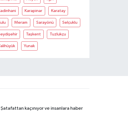
adinhani
Karapinar
Karatay
ulu
Meram
Sarayönü
Selçuklu
eydişehir
Taşkent
Tuzlukçu
alihüyük
Yunak
 Şatafattan kaçınıyor ve insanlara haber