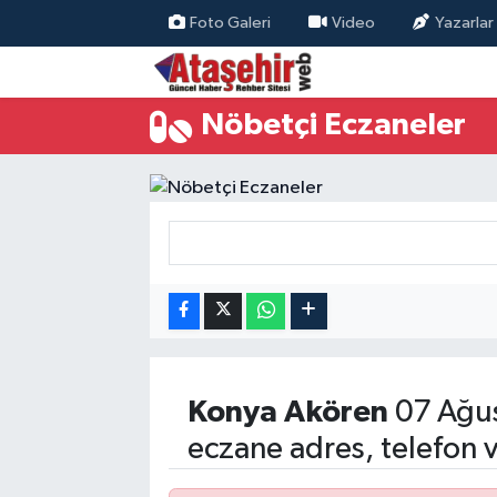
Foto Galeri
Video
Yazarlar
Hava Durumu
Nöbetçi Eczaneler
Trafik Durumu
Süper Lig Puan Durumu ve Fikstür
Tüm Manşetler
Son Dakika Haberleri
Haber Arşivi
Konya
Akören
07 Ağu
eczane adres, telefon 