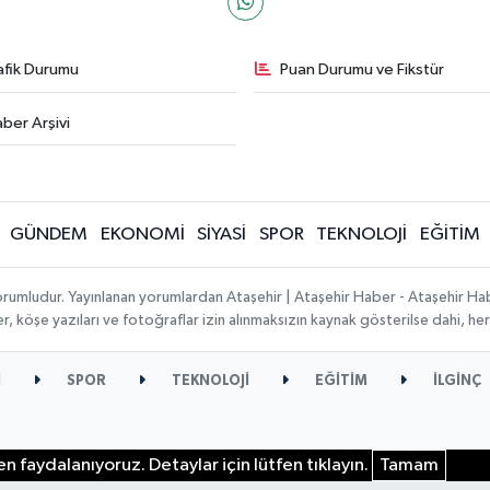
afik Durumu
Puan Durumu ve Fikstür
ber Arşivi
GÜNDEM
EKONOMİ
SİYASİ
SPOR
TEKNOLOJİ
EĞİTİM
orumludur. Yayınlanan yorumlardan Ataşehir | Ataşehir Haber - Ataşehir Habe
ber, köşe yazıları ve fotoğraflar izin alınmaksızın kaynak gösterilse dahi, 
İ
SPOR
TEKNOLOJİ
EĞİTİM
İLGİNÇ
n faydalanıyoruz. Detaylar için lütfen tıklayın.
Tamam