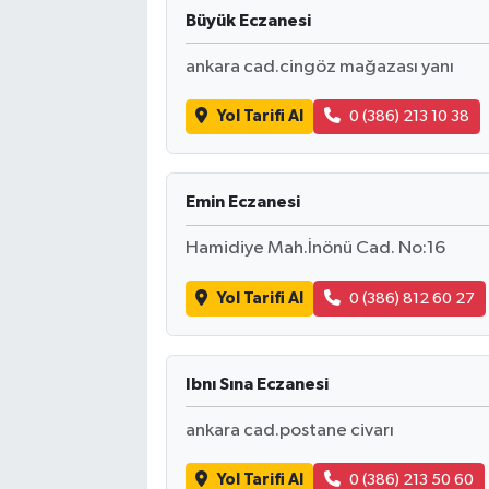
Büyük Eczanesi
ankara cad.cingöz mağazası yanı
Yol Tarifi Al
0 (386) 213 10 38
Emin Eczanesi
Hamidiye Mah.İnönü Cad. No:16
Yol Tarifi Al
0 (386) 812 60 27
Ibnı Sına Eczanesi
ankara cad.postane civarı
Yol Tarifi Al
0 (386) 213 50 60