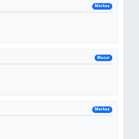
Merkez
Mucur
Merkez