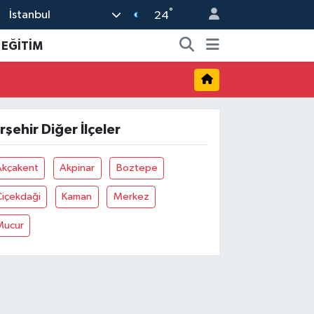
°
İstanbul
24
EĞİTİM
ırşehir Diğer İlçeler
Akçakent
Akpinar
Boztepe
Çiçekdaği
Kaman
Merkez
Mucur