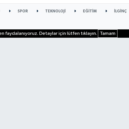
İ
SPOR
TEKNOLOJİ
EĞİTİM
İLGİNÇ
n faydalanıyoruz. Detaylar için lütfen tıklayın.
Tamam