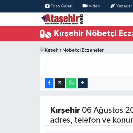
Foto Galeri
Video
Yazarlar
Hava Durumu
Kırşehir Nöbetçi Ecz
Trafik Durumu
Süper Lig Puan Durumu ve Fikstür
Tüm Manşetler
Son Dakika Haberleri
Haber Arşivi
Kırşehir
06 Ağustos 2
adres, telefon ve konu