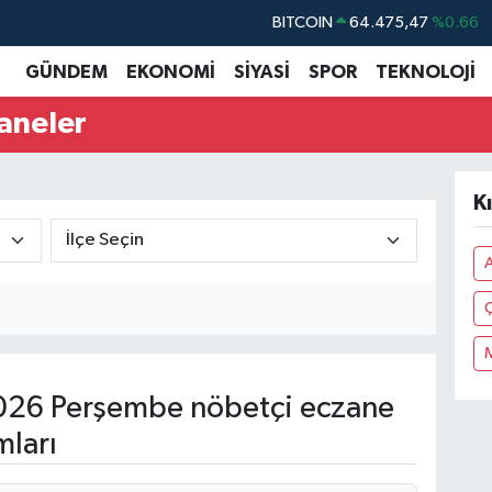
BITCOIN
64.475,47
%0.66
DOLAR
47,5971
%0.05
GÜNDEM
EKONOMİ
SİYASİ
SPOR
TEKNOLOJİ
EURO
55,1336
%0.18
aneler
STERLİN
64,2534
%0.22
GRAM ALTIN
6527.85
%0.54
K
BİST100
13.703
%11
026 Perşembe nöbetçi eczane
mları