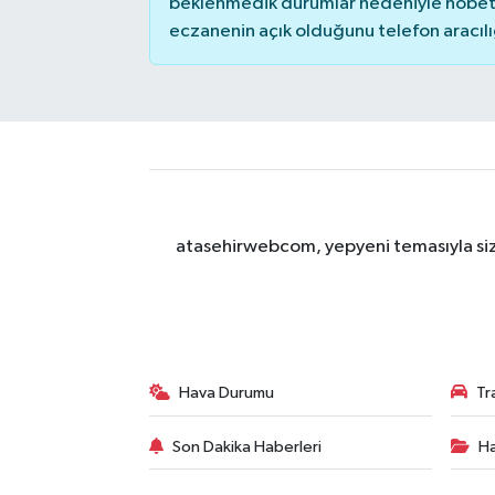
beklenmedik durumlar nedeniyle nöbete
eczanenin açık olduğunu telefon aracılığıy
atasehirwebcom, yepyeni temasıyla sizle
Hava Durumu
Tr
Son Dakika Haberleri
Ha