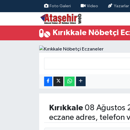
Foto Galeri
Video
Yazarlar
Hava Durumu
Kırıkkale Nöbetçi E
Trafik Durumu
Süper Lig Puan Durumu ve Fikstür
Tüm Manşetler
Son Dakika Haberleri
Haber Arşivi
Kırıkkale
08 Ağustos 
eczane adres, telefon 