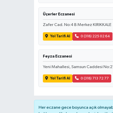
Üçerler Eczanesi
Zafer Cad. No:4 B Merkez KIRIKKALE
Yol Tarifi Al
0 (318) 225 02 64
Feyza Eczanesi
Yeni Mahallesi, Samsun Caddesi No:21 
Yol Tarifi Al
0 (318) 713 72 77
Her eczane gece boyunca açık olmayabili