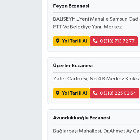
Feyza Eczanesi
BALIŞEYH _Yeni Mahalle Samsun Cad.
PTT Ve Belediye Yanı, Merkez
Yol Tarifi Al
0 (318) 713 72 77
Üçerler Eczanesi
Zafer Caddesi, No:4 B Merkez Kırıkk
Yol Tarifi Al
0 (318) 225 02 64
Avundukluoğlu Eczanesi
Bağlarbaşı Mahallesi, Dr.Ahmet Ay Ca