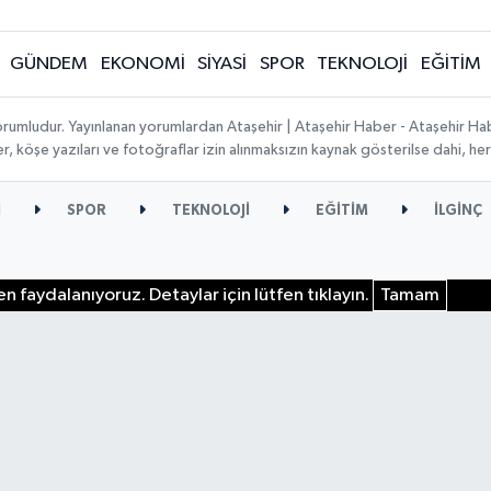
GÜNDEM
EKONOMİ
SİYASİ
SPOR
TEKNOLOJİ
EĞİTİM
orumludur. Yayınlanan yorumlardan Ataşehir | Ataşehir Haber - Ataşehir Habe
ber, köşe yazıları ve fotoğraflar izin alınmaksızın kaynak gösterilse dahi, 
İ
SPOR
TEKNOLOJİ
EĞİTİM
İLGİNÇ
n faydalanıyoruz. Detaylar için lütfen tıklayın.
Tamam