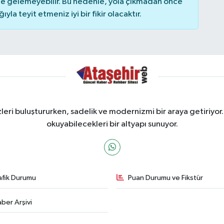
 gelemeyebilir. Bu nedenle, yola çıkmadan önce
la teyit etmeniz iyi bir fikir olacaktır.
ri buluştururken, sadelik ve modernizmi bir araya getiriyor.
okuyabilecekleri bir altyapı sunuyor.
afik Durumu
Puan Durumu ve Fikstür
ber Arşivi