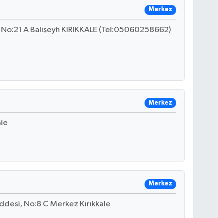
Merkez
 No:21 A Balışeyh KIRIKKALE (Tel:05060258662)
Merkez
ale
Merkez
ddesi, No:8 C Merkez Kırıkkale