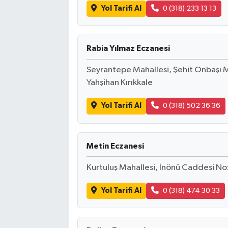
Yol Tarifi Al
0 (318) 233 13 13
Rabia Yılmaz Eczanesi
Seyrantepe Mahallesi, Şehit Onbaşı M
Yahşihan Kırıkkale
Yol Tarifi Al
0 (318) 502 36 36
Metin Eczanesi
Kurtuluş Mahallesi, İnönü Caddesi No:1
Yol Tarifi Al
0 (318) 474 30 33