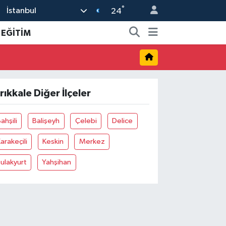
°
İstanbul
24
EĞİTİM
ırıkkale Diğer İlçeler
ahşili
Balişeyh
Çelebi
Delice
arakeçili
Keskin
Merkez
ulakyurt
Yahşihan