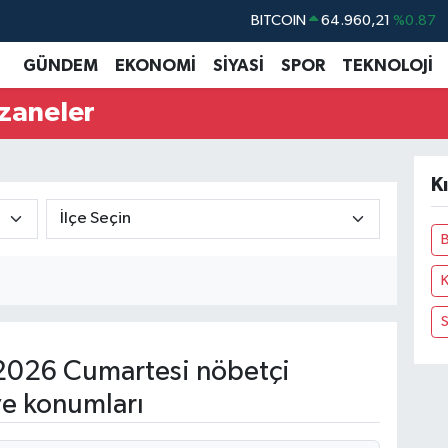
BITCOIN
64.960,21
%0.87
DOLAR
47,7436
%0.18
GÜNDEM
EKONOMİ
SİYASİ
SPOR
TEKNOLOJİ
EURO
55,2510
%0.32
czaneler
STERLİN
64,4811
%0.38
GRAM ALTIN
6660.55
%0.03
K
BİST100
13.779
%-14
B
K
S
2026 Cumartesi nöbetçi
ve konumları