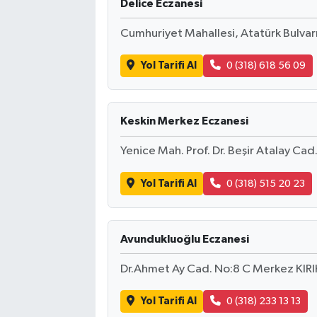
Delice Eczanesi
Cumhuriyet Mahallesi, Atatürk Bulvarı
Yol Tarifi Al
0 (318) 618 56 09
Keskin Merkez Eczanesi
Yenice Mah. Prof. Dr. Beşir Atalay Cad.
Yol Tarifi Al
0 (318) 515 20 23
Avundukluoğlu Eczanesi
Dr.Ahmet Ay Cad. No:8 C Merkez KIRIK
Yol Tarifi Al
0 (318) 233 13 13