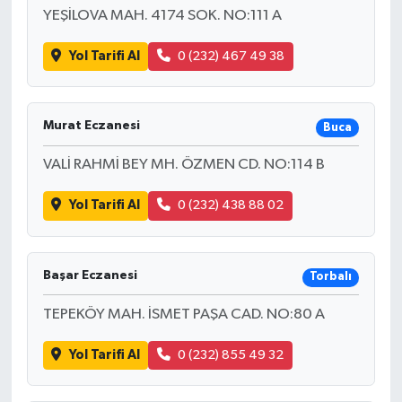
YEŞİLOVA MAH. 4174 SOK. NO:111 A
Yol Tarifi Al
0 (232) 467 49 38
Murat Eczanesi
Buca
VALİ RAHMİ BEY MH. ÖZMEN CD. NO:114 B
Yol Tarifi Al
0 (232) 438 88 02
Başar Eczanesi
Torbalı
TEPEKÖY MAH. İSMET PAŞA CAD. NO:80 A
Yol Tarifi Al
0 (232) 855 49 32