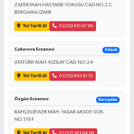
ZAFER MAH.HASTANE YOKUSU CAD.NO:2 C
BERGAMA IZMIR
Yol Tarifi Al
0 (232) 631 07 06
Çukurova Eczanesi
Selçuk
ATATÜRK MAH. KIZILAY CAD. NO:24
Yol Tarifi Al
0 (232) 892 81 15
Özgün Eczanesi
Karşıyaka
BAHÇELİEVLER MAH. YAŞAR AKSOY SOK.
NO:119 F
Yol Tarifi Al
0 (232) 383 04 00