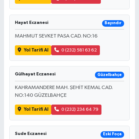
Hayat Eczanesi
Bayındır
MAHMUT SEVKET PASA CAD. NO:16
Yol Tarifi Al
0 (232) 581 63 62
Gülhayat Eczanesi
Güzelbahçe
KAHRAMANDERE MAH. ŞEHİT KEMAL CAD.
NO:140 GÜZELBAHÇE
Yol Tarifi Al
0 (232) 234 64 79
Sude Eczanesi
Eski Foça