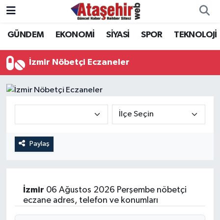
GÜNDEM
EKONOMİ
SİYASİ
SPOR
TEKNOLOJİ
Hava Durumu
Trafik Durumu
İzmir Nöbetçi Eczaneler
Süper Lig Puan Durumu ve Fikstür
Tüm Manşetler
Son Dakika Haberleri
Paylaş
Haber Arşivi
İzmir
06 Ağustos 2026 Perşembe nöbetçi
eczane adres, telefon ve konumları