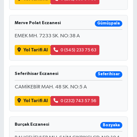
Merve Polat Eczanesi
Gümüşpala
EMEK MH. 7233 SK. NO:38 A
Yol Tarifi Al
0 (545) 233 75 63
Seferihisar Eczanesi
Seferihisar
CAMİKEBİR MAH. 48 SK. NO:5 A
Yol Tarifi Al
0 (232) 743 57 56
Burçak Eczanesi
Bozyaka