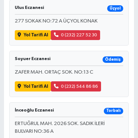
Ulus Eczanesi
Üçyol
277 SOKAK NO:72 A ÜÇYOL KONAK
Yol Tarifi Al
0 (232) 227 52 30
Soyuer Eczanesi
Ödemiş
ZAFER MAH. ORTAÇ SOK. NO:13 C
Yol Tarifi Al
0 (232) 544 86 86
İnceoğlu Eczanesi
Torbalı
ERTUĞRUL MAH. 2026 SOK. SADIK İLERİ
BULVARI NO:36 A