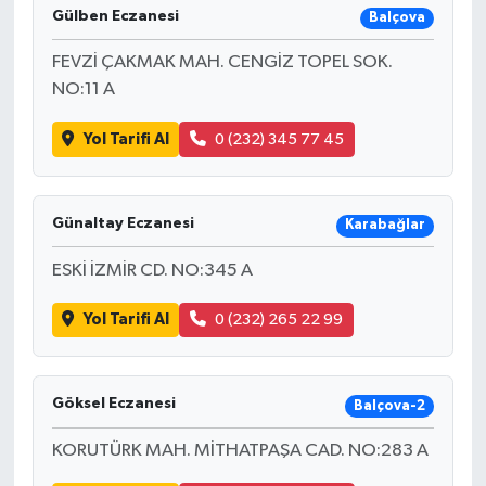
Gülben Eczanesi
Balçova
FEVZİ ÇAKMAK MAH. CENGİZ TOPEL SOK.
NO:11 A
Yol Tarifi Al
0 (232) 345 77 45
Günaltay Eczanesi
Karabağlar
ESKİ İZMİR CD. NO:345 A
Yol Tarifi Al
0 (232) 265 22 99
Göksel Eczanesi
Balçova-2
KORUTÜRK MAH. MİTHATPAŞA CAD. NO:283 A