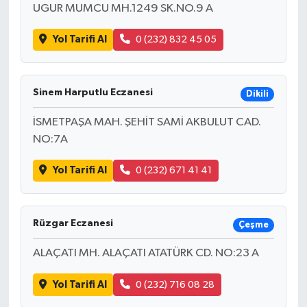
UGUR MUMCU MH.1249 SK.NO.9 A
Yol Tarifi Al
0 (232) 832 45 05
Sinem Harputlu Eczanesi
Dikili
İSMETPAŞA MAH. ŞEHİT SAMİ AKBULUT CAD.
NO:7A
Yol Tarifi Al
0 (232) 671 41 41
Rüzgar Eczanesi
Çeşme
ALAÇATI MH. ALAÇATI ATATÜRK CD. NO:23 A
Yol Tarifi Al
0 (232) 716 08 28