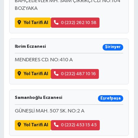
BAHÇELİEVLER MH. SAİM ÇIKRIKÇI CD. NO:104
BOZYAKA
Yol Tarifi Al
0 (232) 262 10 58
Ibrim Eczanesi
Şirinyer
MENDERES CD. NO:410 A
Yol Tarifi Al
0 (232) 487 10 16
Samanlıoğlu Eczanesi
Eşrefpaşa
GÜNEŞLİ MAH. 507 SK. NO:2 A
Yol Tarifi Al
0 (232) 453 15 45