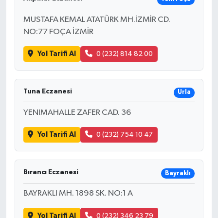
MUSTAFA KEMAL ATATÜRK MH.İZMİR CD.
NO:77 FOÇA İZMİR
Yol Tarifi Al
0 (232) 814 82 00
Tuna Eczanesi
Urla
YENIMAHALLE ZAFER CAD. 36
Yol Tarifi Al
0 (232) 754 10 47
Bırancı Eczanesi
Bayraklı
BAYRAKLI MH. 1898 SK. NO:1 A
Yol Tarifi Al
0 (232) 346 23 79