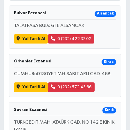
Bulvar Eczanesi
Alsancak
TALATPASA BULV. 61 E ALSANCAK
Yol Tarifi Al
0 (232) 422 37 02
Orhanlar Eczanesi
Kiraz
CUMHURu0130YET MH.SABIT ARLI CAD. 46B
Yol Tarifi Al
0 (232) 572 43 66
Savran Eczanesi
Kınık
TÜRKCEDIT MAH. ATAÜRK CAD. NO:142 E KINIK
IZMIR