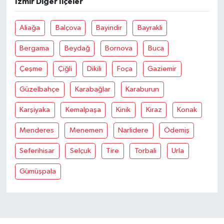
İzmir Diğer İlçeler
Aliağa
Balçova
Bayindir
Bayrakli
Bergama
Beydağ
Bornova
Buca
Çeşme
Çiğli
Dikili
Foça
Gaziemir
Güzelbahçe
Karabağlar
Karaburun
Karşiyaka
Kemalpaşa
Kinik
Kiraz
Konak
Menderes
Menemen
Narlidere
Ödemiş
Seferihisar
Selçuk
Tire
Torbali
Urla
Gümüşpala