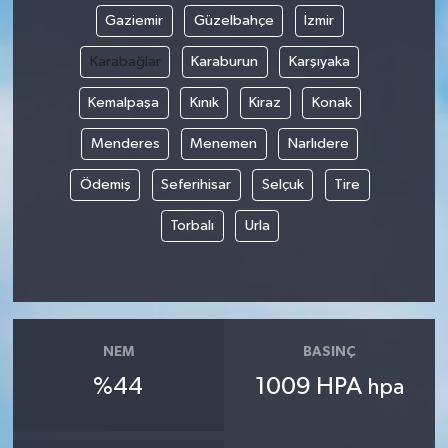
Gaziemir
Güzelbahçe
İzmir
Karabağlar
Karaburun
Karşıyaka
Kemalpaşa
Kınık
Kiraz
Konak
Menderes
Menemen
Narlıdere
Ödemiş
Seferihisar
Selçuk
Tire
Torbalı
Urla
NEM
BASINÇ
%44
1009 HPA
hpa