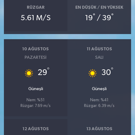
RÜZGAR
EN DÜŞÜK / EN YÜKSEK
°
°
5.61 M/S
19
/ 39
10 AĞUSTOS
11 AĞUSTOS
PAZARTESI
SALI
°
°
29
30
Güneşli
Güneşli
Nem: %51
Nem: %41
Rüzgar: 7.69 m/s
Rüzgar: 6.39 m/s
12 AĞUSTOS
13 AĞUSTOS