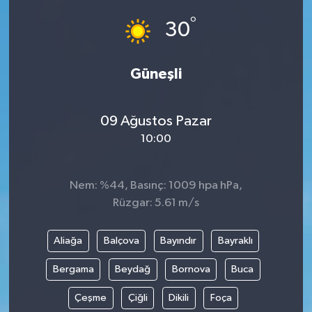
°
30
Güneşli
09 Ağustos Pazar
10:00
Nem: %44, Basınç: 1009 hpa hPa,
Rüzgar: 5.61 m/s
Aliağa
Balçova
Bayındır
Bayraklı
Bergama
Beydağ
Bornova
Buca
Çeşme
Çiğli
Dikili
Foça