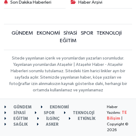
Son Dakika Haberleri
Haber Arşivi
GÜNDEM
EKONOMİ
SİYASİ
SPOR
TEKNOLOJİ
EĞİTİM
Sitede yayınlanan içerik ve yorumlardan yazarları sorumludur.
Yayınlanan yorumlardan Ataşehir | Ataşehir Haber - Ataşehir
Haberleri sorumlu tutulamaz. Sitedeki tüm harici linkler ayrı bir
sayfada açılır. Sitemizde yayınlanan haber, köşe yazıları ve
fotoğraflar izin alınmaksızın kaynak gösterilse dahi, herhangi bir
ortamda kullanılamaz ve yayınlanamaz
Haber
GÜNDEM
EKONOMİ
Yazılımı:
TE
SİYASİ
SPOR
TEKNOLOJİ
Bilişim
|
EĞİTİM
İLGİNÇ
ETKİNLİK
Copyright ©
SAĞLIK
ASKER
2026