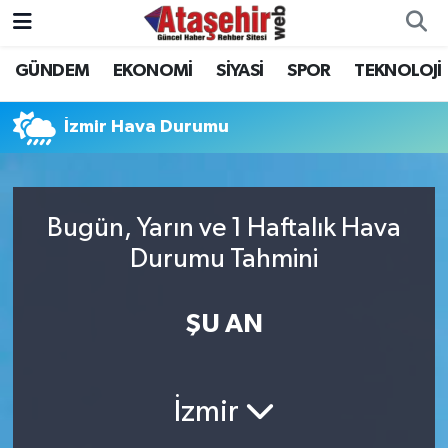
GÜNDEM
EKONOMİ
SİYASİ
SPOR
TEKNOLOJİ
Hava Durumu
Trafik Durumu
İzmir Hava Durumu
Süper Lig Puan Durumu ve Fikstür
Bugün, Yarın ve 1 Haftalık Hava
Tüm Manşetler
Durumu Tahmini
Son Dakika Haberleri
ŞU AN
Haber Arşivi
İzmir