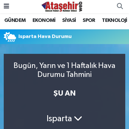
GÜNDEM
EKONOMİ
SİYASİ
SPOR
TEKNOLOJİ
Hava Durumu
Trafik Durumu
Isparta Hava Durumu
Süper Lig Puan Durumu ve Fikstür
Bugün, Yarın ve 1 Haftalık Hava
Tüm Manşetler
Durumu Tahmini
Son Dakika Haberleri
ŞU AN
Haber Arşivi
Isparta