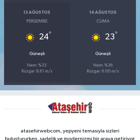
13 AĞUSTOS
14 AĞUSTOS
PERŞEMBE
CUMA
°
°
24
23
Güneşli
Güneşli
Nem: %33
Nem: %36
Rüzgar: 8.61 m/s
Rüzgar: 6.00 m/s
atasehirwebcom, yepyeni temasıyla sizleri
buluştururken, sadelik ve modernizmi bir araya getiriyor.