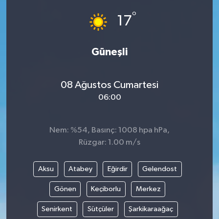
°
17
Güneşli
08 Ağustos Cumartesi
06:00
Nem: %54, Basınç: 1008 hpa hPa,
Rüzgar: 1.00 m/s
Aksu
Atabey
Eğirdir
Gelendost
Gönen
Keçiborlu
Merkez
Senirkent
Sütçüler
Şarkikaraağaç