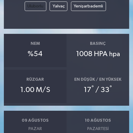
Uluborlu
Yalvaç
Yenişarbademli
NEM
BASINÇ
%54
1008 HPA
hpa
RÜZGAR
EN DÜŞÜK / EN YÜKSEK
°
°
1.00 M/S
17
/ 33
09 AĞUSTOS
10 AĞUSTOS
PAZAR
PAZARTESI