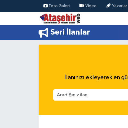
Foto Galeri
Video
Yazarlar
Hava Durumu
Seri İlanlar
Trafik Durumu
Süper Lig Puan Durumu ve Fikstür
Tüm Manşetler
İlanınızı ekleyerek en günc
Son Dakika Haberleri
Haber Arşivi