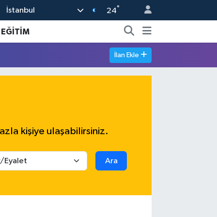
°
İstanbul
24
EĞİTİM
İlan Ekle
azla kişiye ulaşabilirsiniz.
Ara