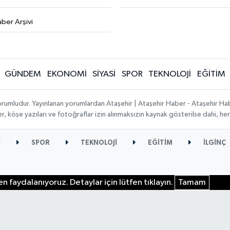
ber Arşivi
GÜNDEM
EKONOMİ
SİYASİ
SPOR
TEKNOLOJİ
EĞİTİM
orumludur. Yayınlanan yorumlardan Ataşehir | Ataşehir Haber - Ataşehir Habe
ber, köşe yazıları ve fotoğraflar izin alınmaksızın kaynak gösterilse dahi, 
İ
SPOR
TEKNOLOJİ
EĞİTİM
İLGİNÇ
n faydalanıyoruz. Detaylar için lütfen tıklayın.
Tamam