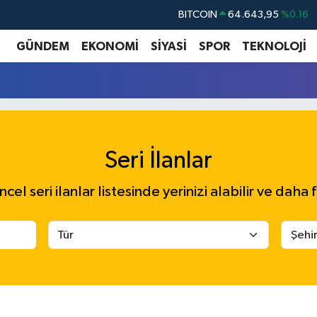
BITCOIN
64.643,95
%0.16
DOLAR
47,6704
%0
GÜNDEM
EKONOMİ
SİYASİ
SPOR
TEKNOLOJİ
EURO
55,0406
%-0.08
STERLİN
64,2143
%0
GRAM ALTIN
6500.87
%0.12
BİST100
13.799
%70
Seri İlanlar
el seri ilanlar listesinde yerinizi alabilir ve daha f