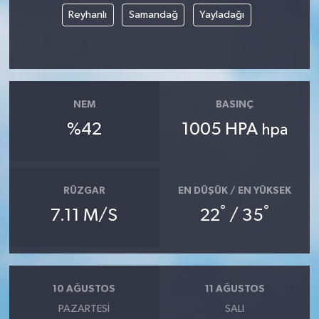
Reyhanlı
Samandağ
Yayladağı
NEM
BASINÇ
%42
1005 HPA
hpa
RÜZGAR
EN DÜŞÜK / EN YÜKSEK
°
°
7.11 M/S
22
/ 35
10 AĞUSTOS
11 AĞUSTOS
PAZARTESI
SALI