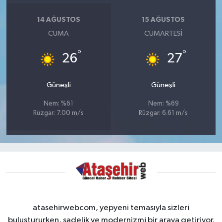
14 AĞUSTOS
15 AĞUSTOS
CUMA
CUMARTESI
°
°
26
27
Güneşli
Güneşli
Nem: %61
Nem: %69
Rüzgar: 7.00 m/s
Rüzgar: 6.61 m/s
atasehirwebcom, yepyeni temasıyla sizleri
buluştururken, sadelik ve modernizmi bir araya getiriyor.