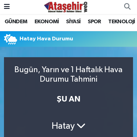
GÜNDEM
EKONOMİ
SİYASİ
SPOR
TEKNOLOJİ
Hava Durumu
Trafik Durumu
Hatay Hava Durumu
Süper Lig Puan Durumu ve Fikstür
Bugün, Yarın ve 1 Haftalık Hava
Tüm Manşetler
Durumu Tahmini
Son Dakika Haberleri
ŞU AN
Haber Arşivi
Hatay