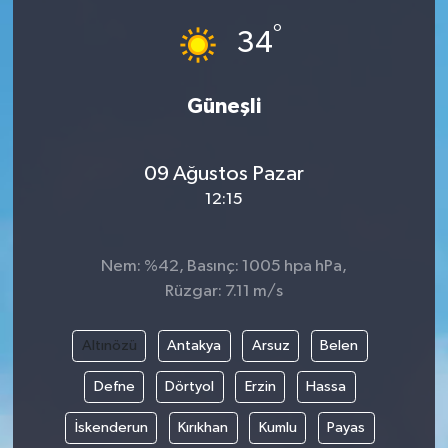
°
34
Güneşli
09 Ağustos Pazar
12:15
Nem: %42, Basınç: 1005 hpa hPa,
Rüzgar: 7.11 m/s
Altınözü
Antakya
Arsuz
Belen
Defne
Dörtyol
Erzin
Hassa
İskenderun
Kırıkhan
Kumlu
Payas