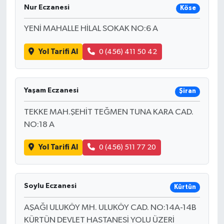
Nur Eczanesi
Köse
YENİ MAHALLE HİLAL SOKAK NO:6 A
Yol Tarifi Al
0 (456) 411 50 42
Yaşam Eczanesi
Şiran
TEKKE MAH.ŞEHİT TEĞMEN TUNA KARA CAD.
NO:18 A
Yol Tarifi Al
0 (456) 511 77 20
Soylu Eczanesi
Kürtün
AŞAĞI ULUKÖY MH. ULUKÖY CAD. NO:14A-14B
KÜRTÜN DEVLET HASTANESİ YOLU ÜZERİ