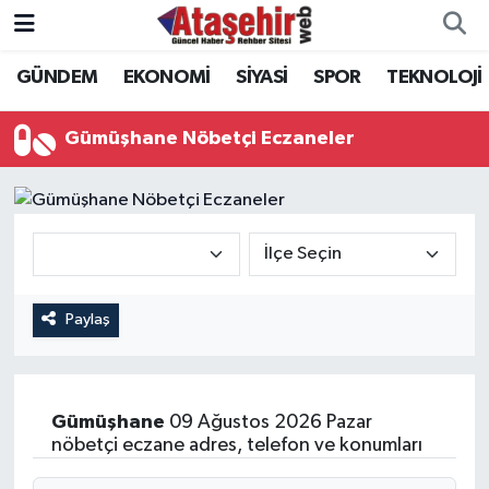
GÜNDEM
EKONOMİ
SİYASİ
SPOR
TEKNOLOJİ
Hava Durumu
Trafik Durumu
Gümüşhane Nöbetçi Eczaneler
Süper Lig Puan Durumu ve Fikstür
Tüm Manşetler
Son Dakika Haberleri
Paylaş
Haber Arşivi
Gümüşhane
09 Ağustos 2026 Pazar
nöbetçi eczane adres, telefon ve konumları