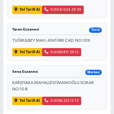
Yol Tarifi Al
0 (554) 024 29 29
Yaren Eczanesi
Torul
TUĞRULBEY MAH. ATATÜRK CAD. NO:109
Yol Tarifi Al
0 (456) 611 29 12
Sena Eczanesi
Merkez
KARŞIYAKA MAHALLESİ İMAMOĞLU SOKAK
NO:10 B
Yol Tarifi Al
0 (456) 213 13 73