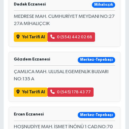
Dadak Eczanesi
Mihalıcçık
MEDRESE MAH. CUMHURİYET MEYDANI NO:27
27A MİHALIÇCIK
Yol Tarifi Al
0 (554) 442 02 68
Gözdem Eczanesi
Merkez-Tepebaşı
ÇAMLICA MAH. ULUSAL EGEMENLİK BULVARI
NO:135 A
Yol Tarifi Al
0 (545) 178 43 77
Ercan Eczanesi
Merkez-Tepebaşı
HOŞNUDİYE MAH. İSMET İNÖNÜ 1 CAD.NO:70