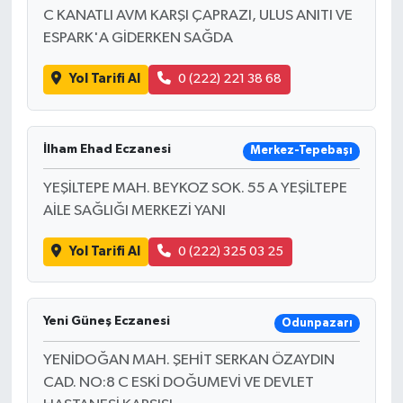
C KANATLI AVM KARŞI ÇAPRAZI, ULUS ANITI VE
ESPARK'A GİDERKEN SAĞDA
Yol Tarifi Al
0 (222) 221 38 68
İlham Ehad Eczanesi
Merkez-Tepebaşı
YEŞİLTEPE MAH. BEYKOZ SOK. 55 A YEŞİLTEPE
AİLE SAĞLIĞI MERKEZİ YANI
Yol Tarifi Al
0 (222) 325 03 25
Yeni Güneş Eczanesi
Odunpazarı
YENİDOĞAN MAH. ŞEHİT SERKAN ÖZAYDIN
CAD. NO:8 C ESKİ DOĞUMEVİ VE DEVLET