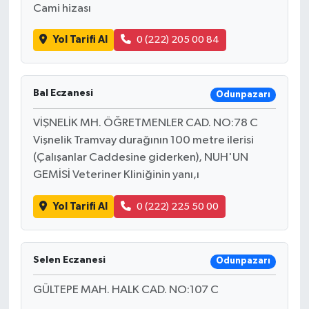
Cami hizası
Yol Tarifi Al
0 (222) 205 00 84
Bal Eczanesi
Odunpazarı
VİŞNELİK MH. ÖĞRETMENLER CAD. NO:78 C
Vişnelik Tramvay durağının 100 metre ilerisi
(Çalışanlar Caddesine giderken), NUH'UN
GEMİSİ Veteriner Kliniğinin yanı,ı
Yol Tarifi Al
0 (222) 225 50 00
Selen Eczanesi
Odunpazarı
GÜLTEPE MAH. HALK CAD. NO:107 C