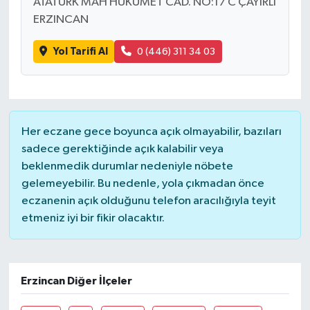
ATATÜRK MAH HÜKÜMET CAD. NO:17 C ÇAYIRLI
ERZINCAN
Yol Tarifi Al
0 (446) 311 34 03
Her eczane gece boyunca açık olmayabilir, bazıları
sadece gerektiğinde açık kalabilir veya
beklenmedik durumlar nedeniyle nöbete
gelemeyebilir. Bu nedenle, yola çıkmadan önce
eczanenin açık olduğunu telefon aracılığıyla teyit
etmeniz iyi bir fikir olacaktır.
Erzincan Diğer İlçeler