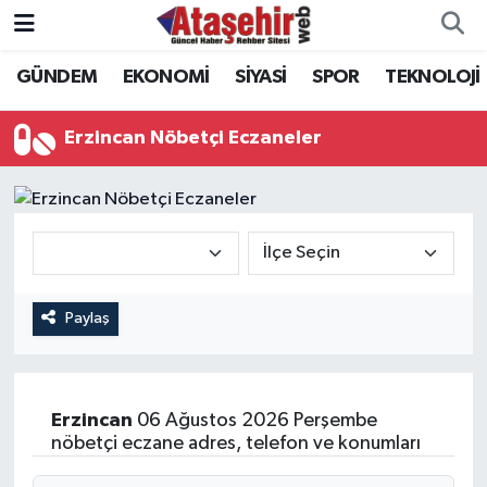
GÜNDEM
EKONOMİ
SİYASİ
SPOR
TEKNOLOJİ
Hava Durumu
Trafik Durumu
Erzincan Nöbetçi Eczaneler
Süper Lig Puan Durumu ve Fikstür
Tüm Manşetler
Son Dakika Haberleri
Paylaş
Haber Arşivi
Erzincan
06 Ağustos 2026 Perşembe
nöbetçi eczane adres, telefon ve konumları