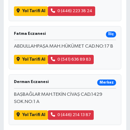
Yol Tarifi Al
0 (446) 223 38 24
Fatma Eczanesi
İliç
ABDULLAHPAŞA MAH.HÜKÜMET CAD.NO:17 B
Yol Tarifi Al
0 (541) 636 89 83
Derman Eczanesi
Merkez
BAŞBAĞLAR MAH.TEKİN CİVAŞ CAD.1429
SOK.NO:1 A
Yol Tarifi Al
0 (446) 214 13 87