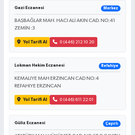
Gazi Eczanesi
Merkez
BAŞBAĞLAR MAH. HACI ALİ AKIN CAD. NO:41
ZEMİN :3
Yol Tarifi Al
0 (446) 212 10 20
Lokman Hekim Eczanesi
Refahiye
KEMALIYE MAH ERZINCAN CAD NO:4
REFAHIYE ERZINCAN
Yol Tarifi Al
0 (446) 611 22 01
Güliz Eczanesi
Çayırlı