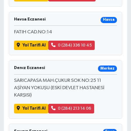
Havsa Eczanesi
Havsa
FATIH CAD.NO:14
Yol Tarifi Al
0 (284) 336 10 45
Denız Eczanesi
Merkez
SARICAPASA MAH.ÇUKUR SOK NO:25 11
AŞİYAN YOKUŞU (ESKİ DEVLET HASTANESİ
KARŞISI)
Yol Tarifi Al
0 (284) 213 14 06