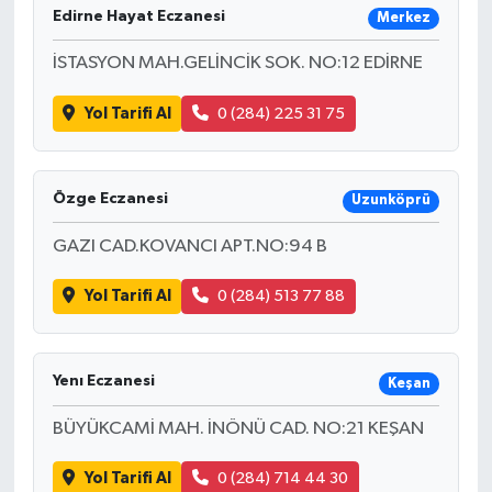
Edirne Hayat Eczanesi
Merkez
İSTASYON MAH.GELİNCİK SOK. NO:12 EDİRNE
Yol Tarifi Al
0 (284) 225 31 75
Özge Eczanesi
Uzunköprü
GAZI CAD.KOVANCI APT.NO:94 B
Yol Tarifi Al
0 (284) 513 77 88
Yenı Eczanesi
Keşan
BÜYÜKCAMİ MAH. İNÖNÜ CAD. NO:21 KEŞAN
Yol Tarifi Al
0 (284) 714 44 30