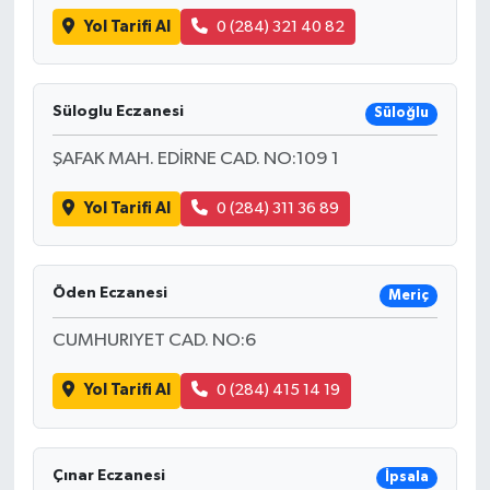
Yol Tarifi Al
0 (284) 321 40 82
Süloglu Eczanesi
Süloğlu
ŞAFAK MAH. EDİRNE CAD. NO:109 1
Yol Tarifi Al
0 (284) 311 36 89
Öden Eczanesi
Meriç
CUMHURIYET CAD. NO:6
Yol Tarifi Al
0 (284) 415 14 19
Çınar Eczanesi
İpsala