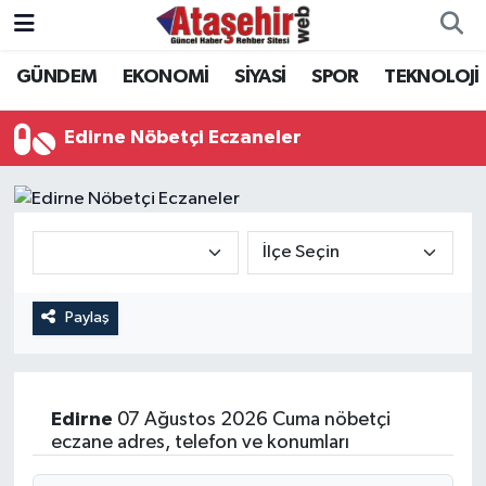
GÜNDEM
EKONOMİ
SİYASİ
SPOR
TEKNOLOJİ
Hava Durumu
Trafik Durumu
Edirne Nöbetçi Eczaneler
Süper Lig Puan Durumu ve Fikstür
Tüm Manşetler
Son Dakika Haberleri
Paylaş
Haber Arşivi
Edirne
07 Ağustos 2026 Cuma nöbetçi
eczane adres, telefon ve konumları