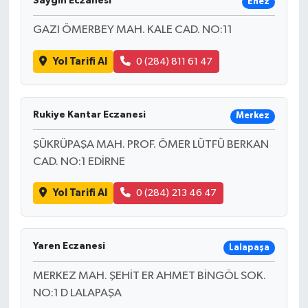
Saygın Eczanesi
Enez
GAZI ÖMERBEY MAH. KALE CAD. NO:11
Yol Tarifi Al
0 (284) 811 61 47
Rukiye Kantar Eczanesi
Merkez
ŞÜKRÜPAŞA MAH. PROF. ÖMER LÜTFÜ BERKAN
CAD. NO:1 EDİRNE
Yol Tarifi Al
0 (284) 213 46 47
Yaren Eczanesi
Lalapaşa
MERKEZ MAH. ŞEHİT ER AHMET BİNGÖL SOK.
NO:1 D LALAPAŞA