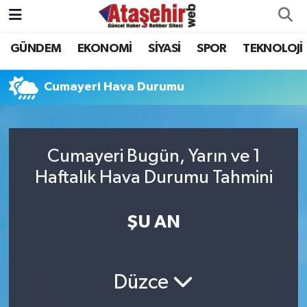
GÜNDEM
EKONOMİ
SİYASİ
SPOR
TEKNOLOJİ
Hava Durumu
Trafik Durumu
Cumayeri Hava Durumu
Süper Lig Puan Durumu ve Fikstür
Cumayeri Bugün, Yarın ve 1
Tüm Manşetler
Haftalık Hava Durumu Tahmini
Son Dakika Haberleri
ŞU AN
Haber Arşivi
Düzce