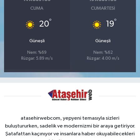
CUMA
CUMARTESI
°
°
20
19
Güneşli
Güneşli
Nem: %69
Nem: %62
Rüzgar: 5.89 m/s
Rüzgar: 4.00 m/s
atasehirwebcom, yepyeni temasıyla sizleri
buluştururken, sadelik ve modernizmi bir araya getiriyor.
Şatafattan kaçınıyor ve insanlara haber okuyabilecekleri