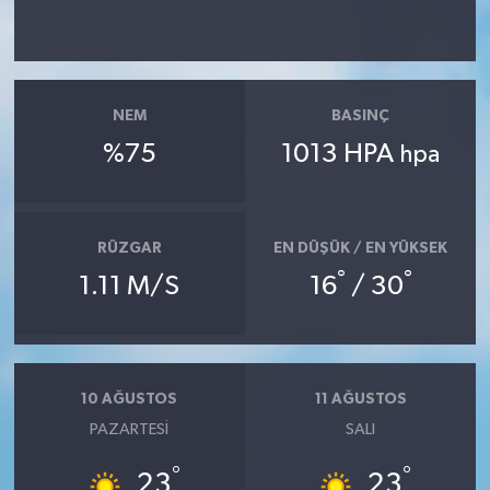
NEM
BASINÇ
%75
1013 HPA
hpa
RÜZGAR
EN DÜŞÜK / EN YÜKSEK
°
°
1.11 M/S
16
/ 30
10 AĞUSTOS
11 AĞUSTOS
PAZARTESI
SALI
°
°
23
23