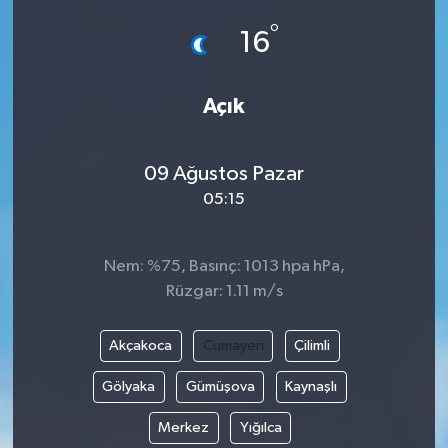
°
16
Açık
09 Ağustos Pazar
05:15
Nem: %75, Basınç: 1013 hpa hPa,
Rüzgar: 1.11 m/s
Akçakoca
Cumayeri
Çilimli
Gölyaka
Gümüşova
Kaynaşlı
Merkez
Yığılca