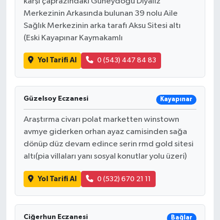
karşı çaprazındaki Güneydoğu Diyaliz
Merkezinin Arkasında bulunan 39 nolu Aile
Sağlık Merkezinin arka tarafı Aksu Sitesi altı
(Eski Kayapınar Kaymakamlı
Yol Tarifi Al
0 (543) 447 84 83
Güzelsoy Eczanesi
Kayapınar
Araştırma civarı polat marketten winstown
avmye giderken orhan ayaz camisinden sağa
dönüp düz devam edince serin rmd gold sitesi
altı(pia villaları yanı sosyal konutlar yolu üzeri)
Yol Tarifi Al
0 (532) 670 21 11
Ciğerhun Eczanesi
Bağlar