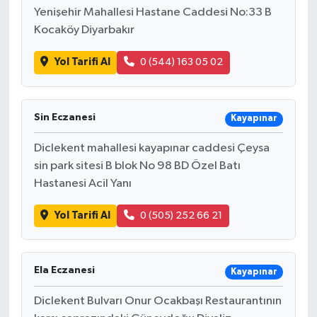
Yenişehir Mahallesi Hastane Caddesi No:33 B
Kocaköy Diyarbakır
Yol Tarifi Al
0 (544) 163 05 02
Sin Eczanesi
Kayapınar
Diclekent mahallesi kayapınar caddesi Çeysa
sin park sitesi B blok No 98 BD Özel Batı
Hastanesi Acil Yanı
Yol Tarifi Al
0 (505) 252 66 21
Ela Eczanesi
Kayapınar
Diclekent Bulvarı Onur Ocakbaşı Restaurantının