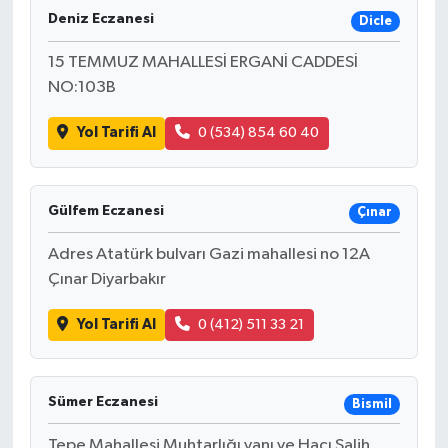
Deniz Eczanesi
Dicle
15 TEMMUZ MAHALLESİ ERGANİ CADDESİ
NO:103B
Yol Tarifi Al
0 (534) 854 60 40
Gülfem Eczanesi
Çınar
Adres Atatürk bulvarı Gazi mahallesi no 12A
Çınar Diyarbakır
Yol Tarifi Al
0 (412) 511 33 21
Sümer Eczanesi
Bismil
Tepe Mahallesi Muhtarlığı yanı ve Hacı Salih