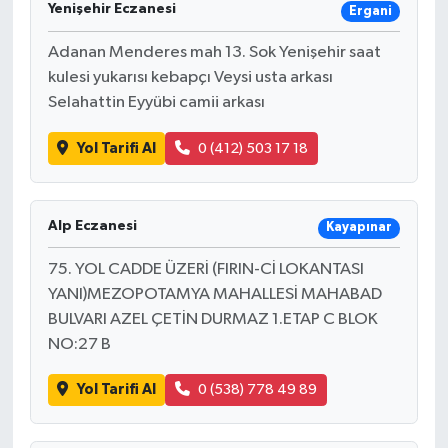
Yenişehir Eczanesi
Ergani
Adanan Menderes mah 13. Sok Yenişehir saat
kulesi yukarısı kebapçı Veysi usta arkası
Selahattin Eyyübi camii arkası
Yol Tarifi Al
0 (412) 503 17 18
Alp Eczanesi
Kayapınar
75. YOL CADDE ÜZERİ (FIRIN-Cİ LOKANTASI
YANI)MEZOPOTAMYA MAHALLESİ MAHABAD
BULVARI AZEL ÇETİN DURMAZ 1.ETAP C BLOK
NO:27 B
Yol Tarifi Al
0 (538) 778 49 89