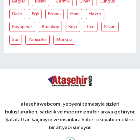
Bağlar
Bismil
Çermik
Çınar
Çüngüş
Dicle
Eğil
Ergani
Hani
Hazro
Kayapınar
Kocaköy
Kulp
Lice
Silvan
Sur
Yenişehir
Merkez
atasehirwebcom, yepyeni temasıyla sizleri
buluştururken, sadelik ve modernizmi bir araya getiriyor.
Şatafattan kaçınıyor ve insanlara haber okuyabilecekleri
bir altyapı sunuyor.