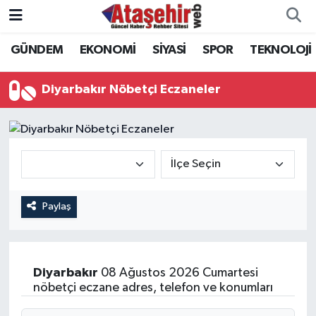
GÜNDEM
EKONOMİ
SİYASİ
SPOR
TEKNOLOJİ
Hava Durumu
Trafik Durumu
Diyarbakır Nöbetçi Eczaneler
Süper Lig Puan Durumu ve Fikstür
Tüm Manşetler
Son Dakika Haberleri
Paylaş
Haber Arşivi
Diyarbakır
08 Ağustos 2026 Cumartesi
nöbetçi eczane adres, telefon ve konumları