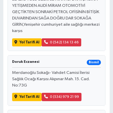
YETİŞMEDEN AUDİ MİRAM OTOMOTİVİ
GEÇTİKTEN SONRAKİ PETROL OFİSİNİN BİTİŞİK
DUVARINDAN SAĞA DOĞRU DAR SOKAĞA
GİRİN,Yenişehir cumhuriyet aile sağlığı merkezi
karşıs
Yol Tarifi Al
0 (542) 134 13 46
Doruk Eczanesi
Bismil
Merdanoğlu Sokağı- Vahdet Camisi İlerisi
Sağlık Ocağı Karşısı Akpınar Mah. 15. Cad.
No:73G
Yol Tarifi Al
0 (534) 979 21 99