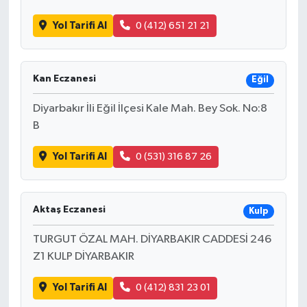
Yol Tarifi Al
0 (412) 651 21 21
Kan Eczanesi
Eğil
Diyarbakır İli Eğil İlçesi Kale Mah. Bey Sok. No:8
B
Yol Tarifi Al
0 (531) 316 87 26
Aktaş Eczanesi
Kulp
TURGUT ÖZAL MAH. DİYARBAKIR CADDESİ 246
Z1 KULP DİYARBAKIR
Yol Tarifi Al
0 (412) 831 23 01