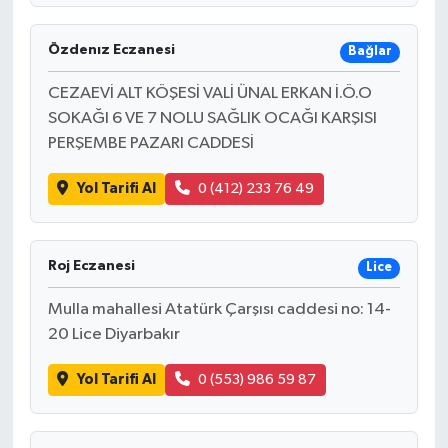
Özdenız Eczanesi
Bağlar
CEZAEVİ ALT KÖŞESİ VALİ ÜNAL ERKAN İ.Ö.O
SOKAĞI 6 VE 7 NOLU SAĞLIK OCAĞI KARŞISI
PERŞEMBE PAZARI CADDESİ
Yol Tarifi Al
0 (412) 233 76 49
Roj Eczanesi
Lice
Mulla mahallesi Atatürk Çarşısı caddesi no: 14-
20 Lice Diyarbakır
Yol Tarifi Al
0 (553) 986 59 87