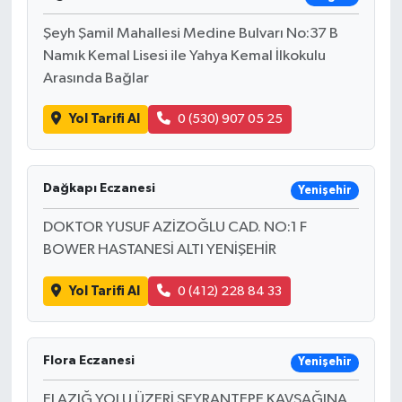
Şeyh Şamil Mahallesi Medine Bulvarı No:37 B
Namık Kemal Lisesi ile Yahya Kemal İlkokulu
Arasında Bağlar
Yol Tarifi Al
0 (530) 907 05 25
Dağkapı Eczanesi
Yenişehir
DOKTOR YUSUF AZİZOĞLU CAD. NO:1 F
BOWER HASTANESİ ALTI YENİŞEHİR
Yol Tarifi Al
0 (412) 228 84 33
Flora Eczanesi
Yenişehir
ELAZIĞ YOLU ÜZERİ SEYRANTEPE KAVŞAĞINA