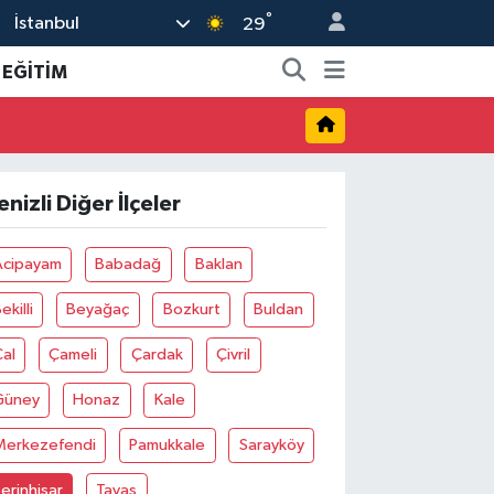
°
İstanbul
29
EĞİTİM
enizli Diğer İlçeler
Acipayam
Babadağ
Baklan
ekilli
Beyağaç
Bozkurt
Buldan
al
Çameli
Çardak
Çivril
Güney
Honaz
Kale
Merkezefendi
Pamukkale
Sarayköy
erinhisar
Tavas