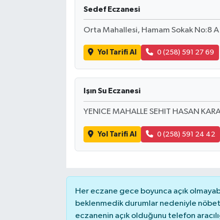
Sedef Eczanesi
Orta Mahallesi, Hamam Sokak No:8 A S
Yol Tarifi Al
0 (258) 591 27 69
Işın Su Eczanesi
YENICE MAHALLE SEHIT HASAN KARAK
Yol Tarifi Al
0 (258) 591 24 42
Her eczane gece boyunca açık olmayabili
beklenmedik durumlar nedeniyle nöbete
eczanenin açık olduğunu telefon aracılığıy