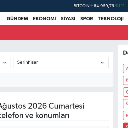
BITCOIN
64.959,79
%1.11
DOLAR
47,7436
%0.18
GÜNDEM
EKONOMİ
SİYASİ
SPOR
TEKNOLOJİ
EURO
55,2510
%0.32
STERLİN
64,4811
%0.38
GRAM ALTIN
6660.55
%0.03
D
BİST100
13.779
%-14
B
Ç
Ağustos 2026 Cumartesi
telefon ve konumları
S