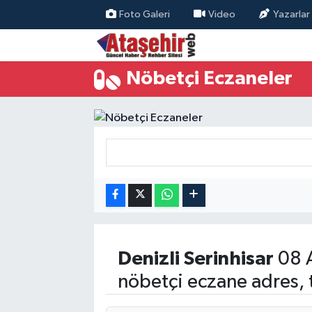
Foto Galeri
Video
Yazarlar
Hava Durumu
Nöbetçi Eczaneler
Trafik Durumu
Süper Lig Puan Durumu ve Fikstür
Tüm Manşetler
Son Dakika Haberleri
Haber Arşivi
Denizli
Serinhisar
08 
nöbetçi eczane adres, 