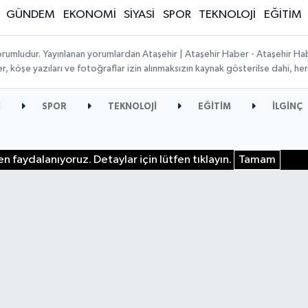
GÜNDEM
EKONOMİ
SİYASİ
SPOR
TEKNOLOJİ
EĞİTİM
orumludur. Yayınlanan yorumlardan Ataşehir | Ataşehir Haber - Ataşehir Habe
ber, köşe yazıları ve fotoğraflar izin alınmaksızın kaynak gösterilse dahi, 
İ
SPOR
TEKNOLOJİ
EĞİTİM
İLGİNÇ
n faydalanıyoruz. Detaylar için lütfen tıklayın.
Tamam