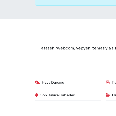
atasehirwebcom, yepyeni temasıyla sizle
Hava Durumu
Tr
Son Dakika Haberleri
Ha