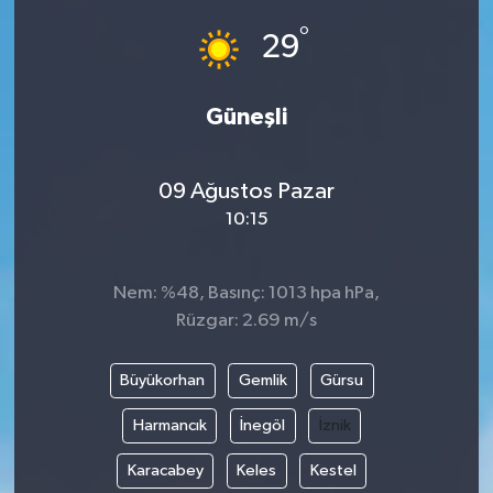
°
29
Güneşli
09 Ağustos Pazar
10:15
Nem: %48, Basınç: 1013 hpa hPa,
Rüzgar: 2.69 m/s
Büyükorhan
Gemlik
Gürsu
Harmancık
İnegöl
İznik
Karacabey
Keles
Kestel