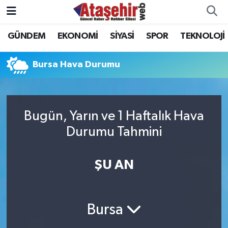
GÜNDEM
EKONOMİ
SİYASİ
SPOR
TEKNOLOJİ
Hava Durumu
Trafik Durumu
Bursa Hava Durumu
Süper Lig Puan Durumu ve Fikstür
Bugün, Yarın ve 1 Haftalık Hava
Tüm Manşetler
Durumu Tahmini
Son Dakika Haberleri
ŞU AN
Haber Arşivi
Bursa