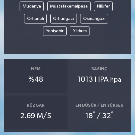
Mudanya
Mustafakemalpaşa
Nilüfer
Orhaneli
Orhangazi
Osmangazi
Yenişehir
Yıldırım
NEM
BASINÇ
%48
1013 HPA
hpa
RÜZGAR
EN DÜŞÜK / EN YÜKSEK
°
°
2.69 M/S
18
/ 32