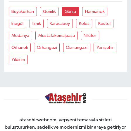
Büyükorhan
Gemlik
Gürsu
Harmancik
İnegöl
İznik
Karacabey
Keles
Kestel
Mudanya
Mustafakemalpaşa
Nilüfer
Orhaneli
Orhangazi
Osmangazi
Yenişehir
Yildirim
atasehirwebcom, yepyeni temasıyla sizleri
buluştururken, sadelik ve modernizmi bir araya getiriyor.