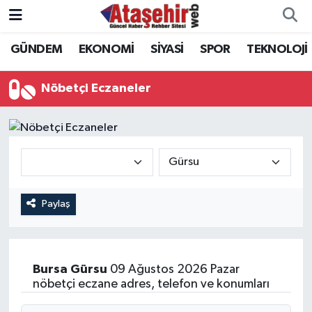
GÜNDEM
EKONOMİ
SİYASİ
SPOR
TEKNOLOJİ
Hava Durumu
Trafik Durumu
Nöbetçi Eczaneler
Süper Lig Puan Durumu ve Fikstür
Tüm Manşetler
Son Dakika Haberleri
Paylaş
Haber Arşivi
Bursa
Gürsu
09 Ağustos 2026 Pazar
nöbetçi eczane adres, telefon ve konumları