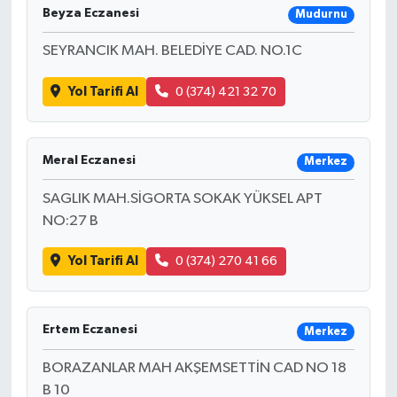
Beyza Eczanesi
Mudurnu
SEYRANCIK MAH. BELEDİYE CAD. NO.1C
Yol Tarifi Al
0 (374) 421 32 70
Meral Eczanesi
Merkez
SAGLIK MAH.SİGORTA SOKAK YÜKSEL APT
NO:27 B
Yol Tarifi Al
0 (374) 270 41 66
Ertem Eczanesi
Merkez
BORAZANLAR MAH AKŞEMSETTİN CAD NO 18
B 10