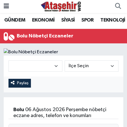
GÜNDEM
EKONOMİ
SİYASİ
SPOR
TEKNOLOJİ
Hava Durumu
Trafik Durumu
Bolu Nöbetçi Eczaneler
Süper Lig Puan Durumu ve Fikstür
Tüm Manşetler
Son Dakika Haberleri
Paylaş
Haber Arşivi
Bolu
06 Ağustos 2026 Perşembe nöbetçi
eczane adres, telefon ve konumları