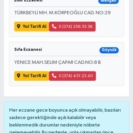
Emir Eczanesi
Mengen
TÜRKBEYLİ MH. M.KÖRPEOĞLU CAD. NO:29
Yol Tarifi Al
0 (374) 356 35 36
Sıfa Eczanesi
Göynük
YENICE MAH.SELIM ÇAPAR CAD.NO:8 B
Yol Tarifi Al
0 (374) 451 23 40
Her eczane gece boyunca açık olmayabilir, bazıları
sadece gerektiğinde açık kalabilir veya
beklenmedik durumlar nedeniyle nöbete
gelemeyebilir. Bu nedenle, yola çıkmadan önce