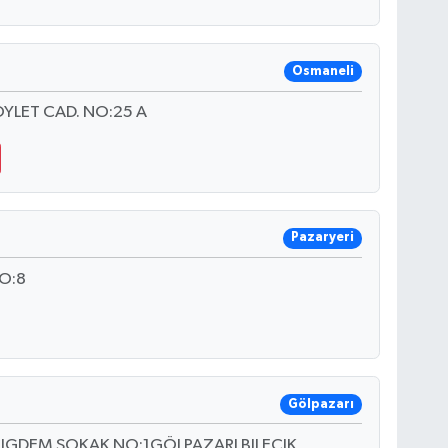
Osmaneli
ÖYLET CAD. NO:25 A
Pazaryeri
O:8
Gölpazarı
 ÇIGDEM SOKAK NO:1GÖLPAZARI BILECIK