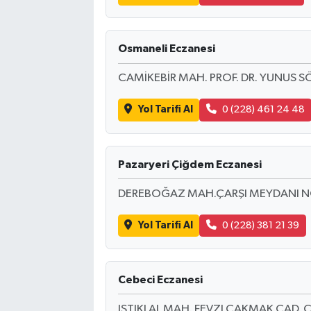
Osmaneli Eczanesi
CAMİKEBİR MAH. PROF. DR. YUNUS S
Yol Tarifi Al
0 (228) 461 24 48
Pazaryeri Çiğdem Eczanesi
DEREBOĞAZ MAH.ÇARŞI MEYDANI N
Yol Tarifi Al
0 (228) 381 21 39
Cebeci Eczanesi
ISTIKLAL MAH. FEVZI ÇAKMAK CAD.