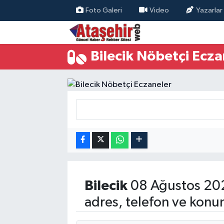
Foto Galeri
Video
Yazarlar
Hava Durumu
Bilecik Nöbetçi Ecza
Trafik Durumu
Süper Lig Puan Durumu ve Fikstür
Tüm Manşetler
Son Dakika Haberleri
Haber Arşivi
Bilecik
08 Ağustos 202
adres, telefon ve konu