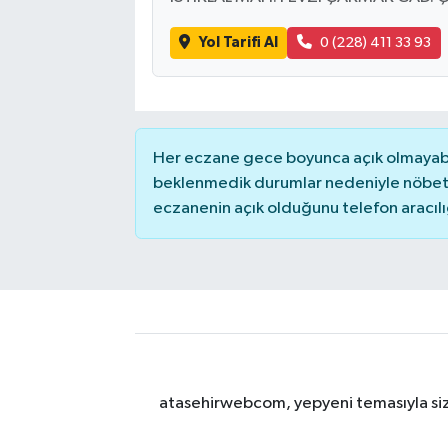
Yol Tarifi Al
0 (228) 411 33 93
Her eczane gece boyunca açık olmayabili
beklenmedik durumlar nedeniyle nöbete
eczanenin açık olduğunu telefon aracılığıy
atasehirwebcom, yepyeni temasıyla sizle