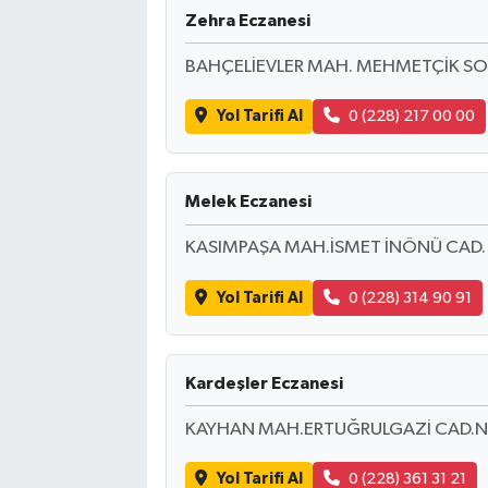
Zehra Eczanesi
BAHÇELİEVLER MAH. MEHMETÇİK SOK
Yol Tarifi Al
0 (228) 217 00 00
Melek Eczanesi
KASIMPAŞA MAH.İSMET İNÖNÜ CAD. 
Yol Tarifi Al
0 (228) 314 90 91
Kardeşler Eczanesi
KAYHAN MAH.ERTUĞRULGAZİ CAD.N
Yol Tarifi Al
0 (228) 361 31 21