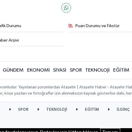
afik Durumu
Puan Durumu ve Fikstür
ber Arşivi
GÜNDEM
EKONOMİ
SİYASİ
SPOR
TEKNOLOJİ
EĞİTİM
orumludur. Yayınlanan yorumlardan Ataşehir | Ataşehir Haber - Ataşehir Habe
ber, köşe yazıları ve fotoğraflar izin alınmaksızın kaynak gösterilse dahi, 
İ
SPOR
TEKNOLOJİ
EĞİTİM
İLGİNÇ