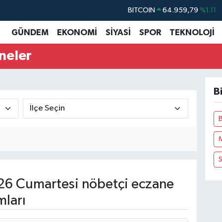
BITCOIN
64.959,79
%1.11
DOLAR
47,7436
%0.18
GÜNDEM
EKONOMİ
SİYASİ
SPOR
TEKNOLOJİ
EURO
55,2510
%0.32
neler
STERLİN
64,4811
%0.38
GRAM ALTIN
6660.55
%0.03
B
BİST100
13.779
%-14
6 Cumartesi nöbetçi eczane
mları