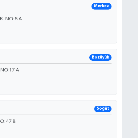
Merkez
. NO:6 A
Bozüyük
NO:17 A
Söğüt
O:47 B