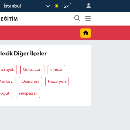
°
İstanbul
24
EĞİTİM
ilecik Diğer İlçeler
Bozüyük
Gölpazari
İnhisar
Merkez
Osmaneli
Pazaryeri
Söğüt
Yenipazar