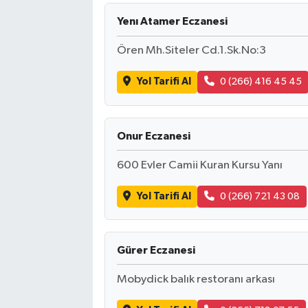
Yenı Atamer Eczanesi
Ören Mh.Siteler Cd.1.Sk.No:3
Yol Tarifi Al
0 (266) 416 45 45
Onur Eczanesi
600 Evler Camii Kuran Kursu Yanı
Yol Tarifi Al
0 (266) 721 43 08
Gürer Eczanesi
Mobydick balık restoranı arkası