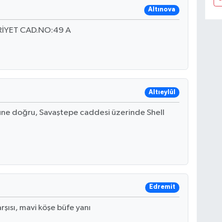
Altınova
İYET CAD.NO:49 A
Altıeylül
üne doğru, Savaştepe caddesi üzerinde Shell
Edremit
şısı, mavi köşe büfe yanı