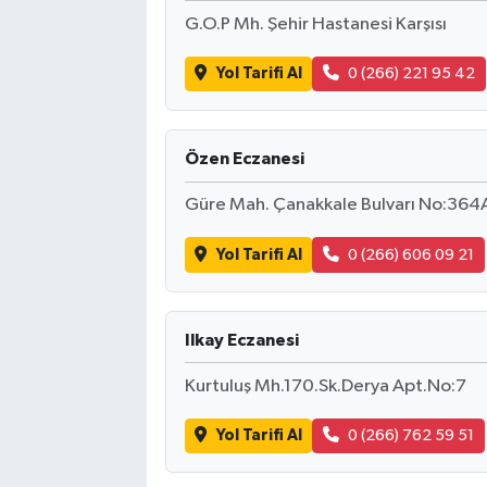
G.O.P Mh. Şehir Hastanesi Karşısı
Yol Tarifi Al
0 (266) 221 95 42
Özen Eczanesi
Güre Mah. Çanakkale Bulvarı No:364
Yol Tarifi Al
0 (266) 606 09 21
Ilkay Eczanesi
Kurtuluş Mh.170.Sk.Derya Apt.No:7
Yol Tarifi Al
0 (266) 762 59 51