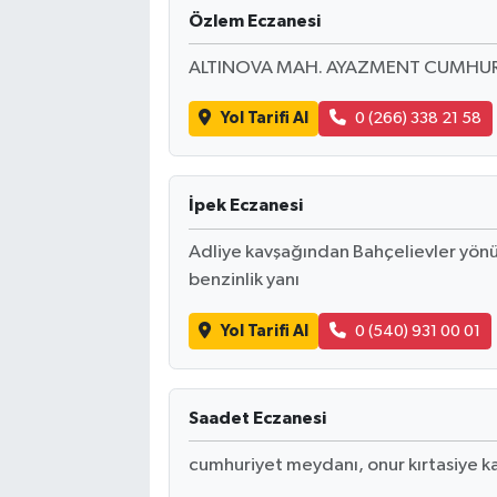
Özlem Eczanesi
ALTINOVA MAH. AYAZMENT CUMHUR
Yol Tarifi Al
0 (266) 338 21 58
İpek Eczanesi
Adliye kavşağından Bahçelievler yön
benzinlik yanı
Yol Tarifi Al
0 (540) 931 00 01
Saadet Eczanesi
cumhuriyet meydanı, onur kırtasiye kar