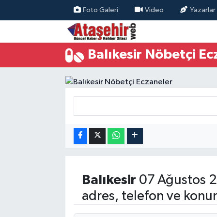
Foto Galeri
Video
Yazarlar
Hava Durumu
Balıkesir Nöbetçi Ec
Trafik Durumu
Süper Lig Puan Durumu ve Fikstür
Tüm Manşetler
Son Dakika Haberleri
Haber Arşivi
Balıkesir
07 Ağustos 2
adres, telefon ve konu