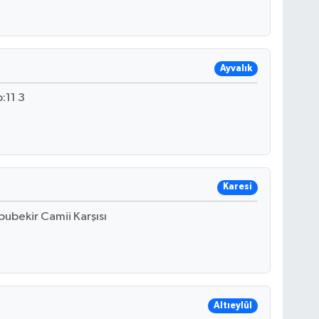
Ayvalık
:11 3
Karesi
ubekir Camii Karşısı
Altıeylül