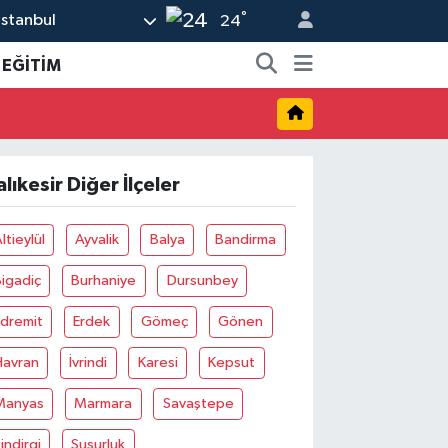
°
İstanbul
24
EĞİTİM
alıkesir Diğer İlçeler
ltieylül
Ayvalik
Balya
Bandirma
igadiç
Burhaniye
Dursunbey
Edremit
Erdek
Gömeç
Gönen
Havran
İvrindi
Karesi
Kepsut
Manyas
Marmara
Savaştepe
indirgi
Susurluk