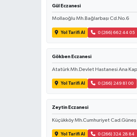
Gül Eczanesi
Mollaoğlu Mh.Bağlarbaşı Cd.No.6
Yol Tarifi Al
0 (266) 662 44 05
Gökben Eczanesi
Atatürk Mh.Devlet Hastanesi Ana Kapısı
Yol Tarifi Al
0 (266) 249 81 00
Zeytin Eczanesi
Küçükköy Mh.Cumhuriyet Cad.Güneş 
Yol Tarifi Al
0 (266) 324 28 84