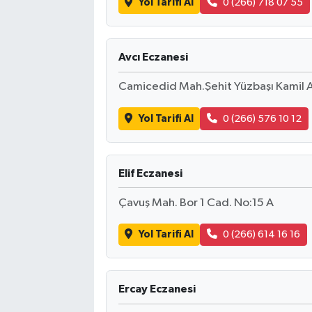
Yol Tarifi Al
0 (266) 718 07 55
Avcı Eczanesi
Camicedid Mah.Şehit Yüzbaşı Kamil Aş
Yol Tarifi Al
0 (266) 576 10 12
Elif Eczanesi
Çavuş Mah. Bor 1 Cad. No:15 A
Yol Tarifi Al
0 (266) 614 16 16
Ercay Eczanesi