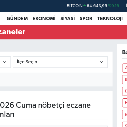
BITCOIN
64.643,95
%0.16
DOLAR
47,6704
%0
GÜNDEM
EKONOMİ
SİYASİ
SPOR
TEKNOLOJİ
EURO
55,0406
%-0.08
zaneler
STERLİN
64,2143
%0
GRAM ALTIN
6500.87
%0.12
B
BİST100
13.799
%70
A
B
026 Cuma nöbetçi eczane
mları
S