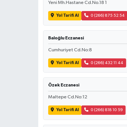
Yeni Mh.Hastane Cd.No.18 1
Yol Tarifi Al
0 (266) 875 52 54
Baloğlu Eczanesi
Cumhuriyet Cd.No:8
Yol Tarifi Al
0 (266) 432 11 44
Özek Eczanesi
Maltepe Cd.No:12
Yol Tarifi Al
0 (266) 818 10 59