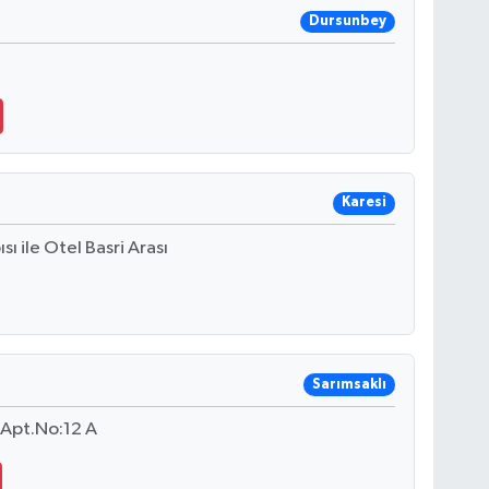
Dursunbey
Karesi
 ile Otel Basri Arası
Sarımsaklı
Apt.No:12 A