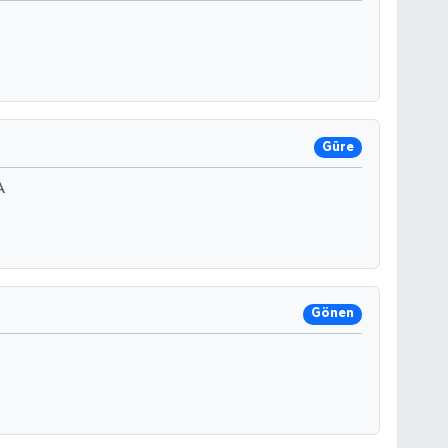
Güre
A
Gönen