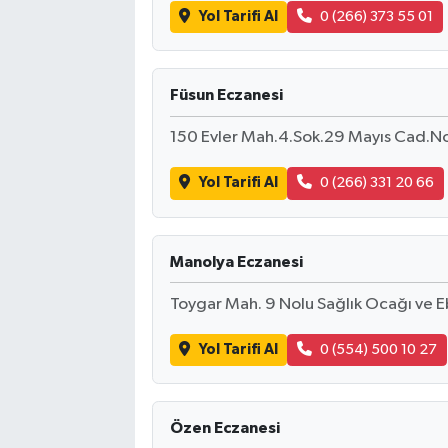
Yol Tarifi Al
0 (266) 373 55 01
Füsun Eczanesi
150 Evler Mah.4.Sok.29 Mayıs Cad.No
Yol Tarifi Al
0 (266) 331 20 66
Manolya Eczanesi
Toygar Mah. 9 Nolu Sağlık Ocağı ve Eb
Yol Tarifi Al
0 (554) 500 10 27
Özen Eczanesi