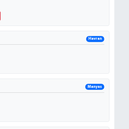
Havran
Manyas