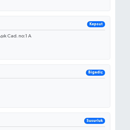
Kepsut
ık Cad. no:1 A
Bigadiç
Susurluk