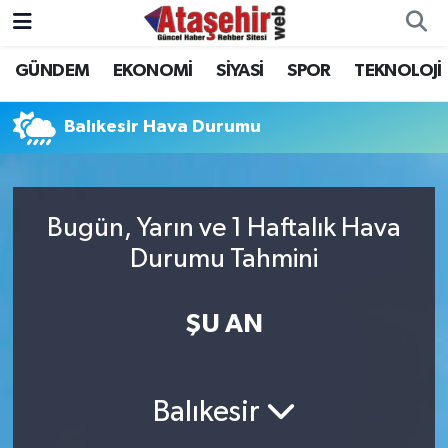
GÜNDEM
EKONOMİ
SİYASİ
SPOR
TEKNOLOJİ
Hava Durumu
Trafik Durumu
Balıkesir Hava Durumu
Süper Lig Puan Durumu ve Fikstür
Bugün, Yarın ve 1 Haftalık Hava
Tüm Manşetler
Durumu Tahmini
Son Dakika Haberleri
ŞU AN
Haber Arşivi
Balıkesir