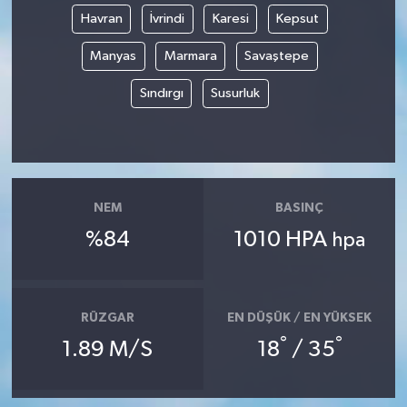
Havran
İvrindi
Karesi
Kepsut
Manyas
Marmara
Savaştepe
Sındırgı
Susurluk
NEM
BASINÇ
%84
1010 HPA
hpa
RÜZGAR
EN DÜŞÜK / EN YÜKSEK
°
°
1.89 M/S
18
/ 35