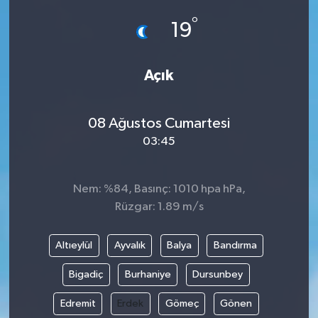
°
19
Açık
08 Ağustos Cumartesi
03:45
Nem: %84, Basınç: 1010 hpa hPa,
Rüzgar: 1.89 m/s
Altıeylül
Ayvalık
Balya
Bandırma
Bigadiç
Burhaniye
Dursunbey
Edremit
Erdek
Gömeç
Gönen