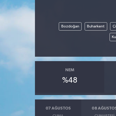
Bozdoğan
Buharkent
Ç
Ku
NEM
%48
07 AĞUSTOS
08 AĞUSTO
CUMA
CUMARTESI