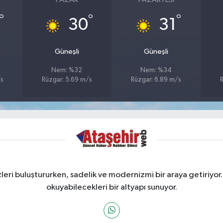
°
°
°
30
31
Güneşli
Güneşli
Nem: %32
Nem: %34
/s
Rüzgar: 5.69 m/s
Rüzgar: 6.89 m/s
ri buluştururken, sadelik ve modernizmi bir araya getiriyor.
okuyabilecekleri bir altyapı sunuyor.