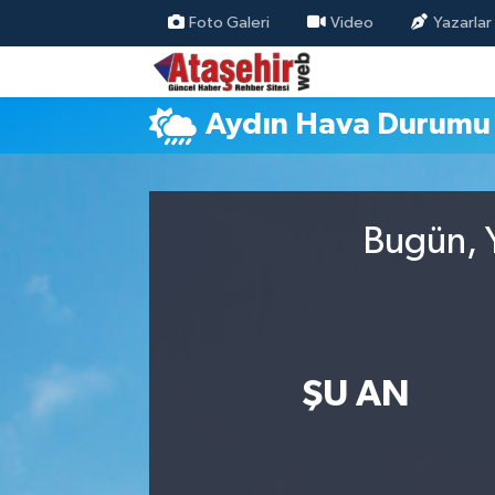
Foto Galeri
Video
Yazarlar
Hava Durumu
Aydın Hava Durumu
Trafik Durumu
Süper Lig Puan Durumu ve Fikstür
Bugün, Y
Tüm Manşetler
Son Dakika Haberleri
Haber Arşivi
ŞU AN