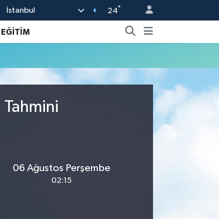
°
İstanbul
24
EĞİTİM
u Tahmini
06 Ağustos Perşembe
02:15