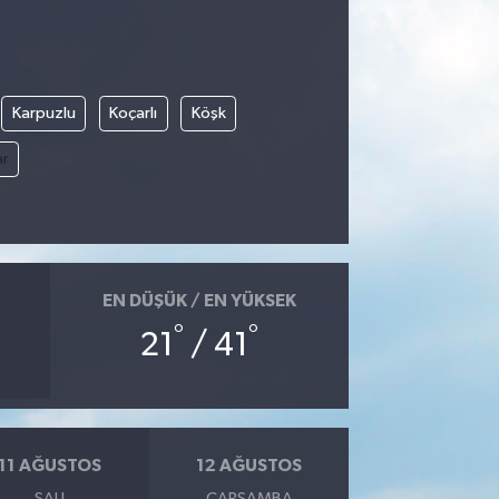
Karpuzlu
Koçarlı
Köşk
ar
EN DÜŞÜK / EN YÜKSEK
°
°
21
/ 41
11 AĞUSTOS
12 AĞUSTOS
SALI
ÇARŞAMBA