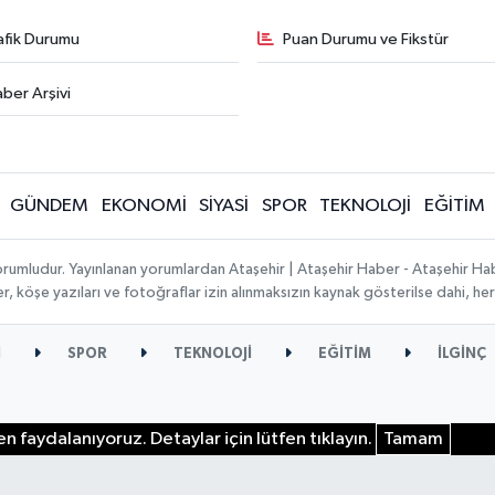
afik Durumu
Puan Durumu ve Fikstür
ber Arşivi
GÜNDEM
EKONOMİ
SİYASİ
SPOR
TEKNOLOJİ
EĞİTİM
orumludur. Yayınlanan yorumlardan Ataşehir | Ataşehir Haber - Ataşehir Habe
ber, köşe yazıları ve fotoğraflar izin alınmaksızın kaynak gösterilse dahi, 
İ
SPOR
TEKNOLOJİ
EĞİTİM
İLGİNÇ
n faydalanıyoruz. Detaylar için lütfen tıklayın.
Tamam