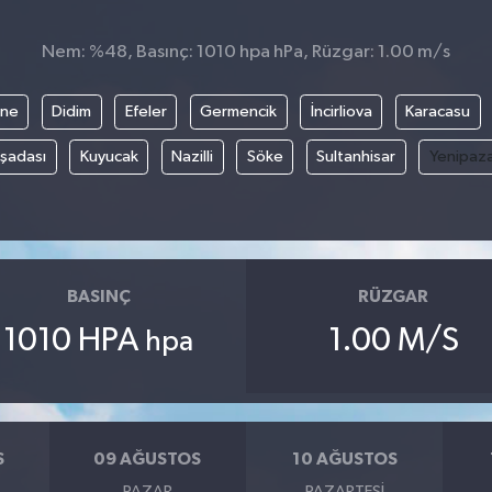
Nem: %48, Basınç: 1010 hpa hPa, Rüzgar: 1.00 m/s
ine
Didim
Efeler
Germencik
İncirliova
Karacasu
şadası
Kuyucak
Nazilli
Söke
Sultanhisar
Yenipaz
BASINÇ
RÜZGAR
1010 HPA
1.00 M/S
hpa
S
09 AĞUSTOS
10 AĞUSTOS
PAZAR
PAZARTESI