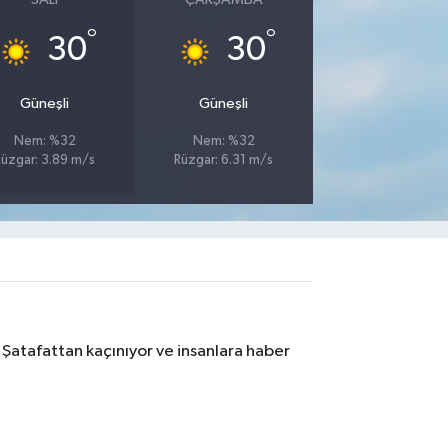
°
°
30
30
Güneşli
Güneşli
Nem: %32
Nem: %32
Rüzgar: 3.89 m/s
Rüzgar: 6.31 m/s
 Şatafattan kaçınıyor ve insanlara haber