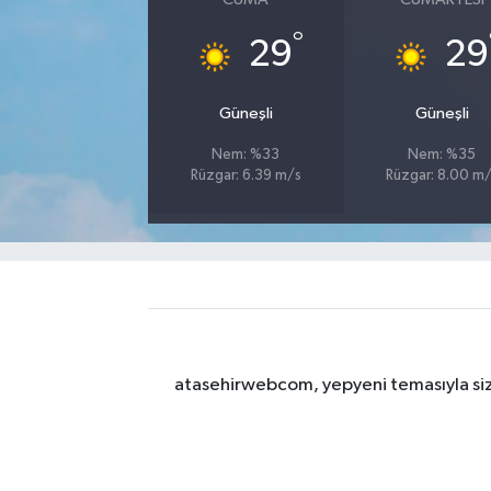
°
29
29
Güneşli
Güneşli
Nem: %33
Nem: %35
Rüzgar: 6.39 m/s
Rüzgar: 8.00 m
atasehirwebcom, yepyeni temasıyla sizle