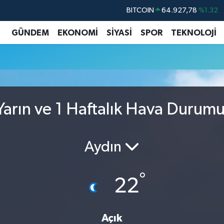
BITCOIN
64.927,78
%1.32
DOLAR
47,5894
%0.08
GÜNDEM
EKONOMİ
SİYASİ
SPOR
TEKNOLOJİ
EURO
55,0398
%-0.02
STERLİN
64,1581
%0.16
GRAM ALTIN
6527.85
%0.54
BİST100
13.703
%11
arın ve 1 Haftalık Hava Durum
Aydın
°
22
Açık