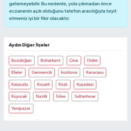
gelemeyebilir. Bu nedenle, yola çıkmadan önce
eczanenin açık olduğunu telefon aracılığıyla teyit
etmeniz iyi bir fikir olacaktır.
Aydın Diğer İlçeler
Bozdoğan
Buharkent
Çine
Didim
Efeler
Germencik
İncirliova
Karacasu
Karpuzlu
Koçarli
Köşk
Kuşadasi
Kuyucak
Nazilli
Söke
Sultanhisar
Yenipazar