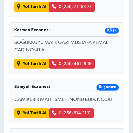
Yol Tarifi Al
0 (256) 711 63 73
Karmen Eczanesi
Köşk
SOĞUKKUYU MAH. GAZİ MUSTAFA KEMAL
CAD. NO:41 A
Yol Tarifi Al
0 (256) 461 19 19
Samyeli Eczanesi
Kuşadası
CAMİKEBİR MAH. İSMET İNÖNÜ BULV. NO:38
Yol Tarifi Al
0 (256) 614 21 11