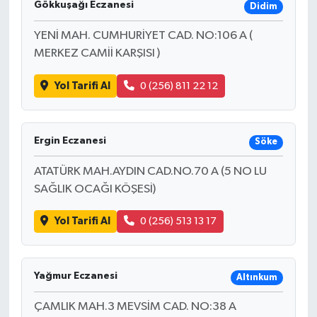
Gökkuşağı Eczanesi
Didim
YENİ MAH. CUMHURİYET CAD. NO:106 A (
MERKEZ CAMİİ KARŞISI )
Yol Tarifi Al
0 (256) 811 22 12
Ergin Eczanesi
Söke
ATATÜRK MAH.AYDIN CAD.NO.70 A (5 NO LU
SAĞLIK OCAĞI KÖŞESİ)
Yol Tarifi Al
0 (256) 513 13 17
Yağmur Eczanesi
Altınkum
ÇAMLIK MAH.3 MEVSİM CAD. NO:38 A