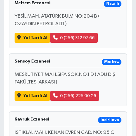
Meltem Eczanesi
Nazilli
YEŞİL MAH. ATATÜRK BULV. NO:204 B (
ÖZAYDIN PETROL ALTI )
Yol Tarifi Al
0 (256) 312 97 66
Şensoy Eczanesi
Merkez
MESRUTIYET MAH.SIFA SOK.NO.1 D ( ADÜ DİŞ
FAKÜLTESİ ARKASI )
Yol Tarifi Al
0 (256) 225 00 26
Kavruk Eczanesi
İncirliova
ISTIKLAL MAH. KENAN EVREN CAD. NO: 95 C