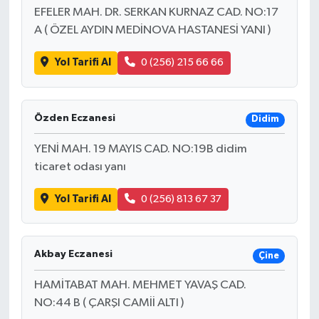
EFELER MAH. DR. SERKAN KURNAZ CAD. NO:17
A ( ÖZEL AYDIN MEDİNOVA HASTANESİ YANI )
Yol Tarifi Al
0 (256) 215 66 66
Özden Eczanesi
Didim
YENİ MAH. 19 MAYIS CAD. NO:19B didim
ticaret odası yanı
Yol Tarifi Al
0 (256) 813 67 37
Akbay Eczanesi
Çine
HAMİTABAT MAH. MEHMET YAVAŞ CAD.
NO:44 B ( ÇARŞI CAMİİ ALTI )