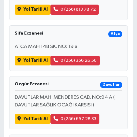
Yol Tarifi Al
0 (256) 813 78 72
Şifa Eczanesi
Atça
ATÇA MAH 148 SK. NO: 19 a
Yol Tarifi Al
0 (256) 356 26 56
Özgür Eczanesi
Davutlar
DAVUTLAR MAH. MENDERES CAD. NO:94 A (
DAVUTLAR SAĞLIK OCAĞI KARŞISI )
Yol Tarifi Al
0 (256) 657 28 33