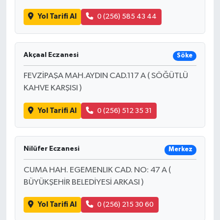
Yol Tarifi Al
0 (256) 585 43 44
Akçaal Eczanesi
Söke
FEVZİPAŞA MAH.AYDIN CAD.117 A ( SÖĞÜTLÜ
KAHVE KARŞISI )
Yol Tarifi Al
0 (256) 512 35 31
Nilüfer Eczanesi
Merkez
CUMA HAH. EGEMENLIK CAD. NO: 47 A (
BÜYÜKŞEHİR BELEDİYESİ ARKASI )
Yol Tarifi Al
0 (256) 215 30 60