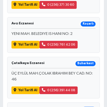
Yol Tarifi Al
0 (256) 371 30 60
Avcı Eczanesi
Koçarlı
YENI MAH. BELEDIYE IS HANI NO: 2
Yol Tarifi Al
0 (256) 761 42 06
Çatalkaya Eczanesi
Buharkent
ÜÇ EYLÜL MAH.ÇOLAK IBRAHIM BEY CAD. NO:
46
Yol Tarifi Al
0 (256) 391 44 08