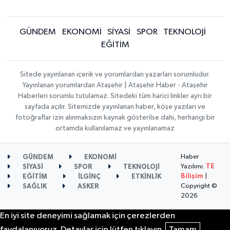
GÜNDEM
EKONOMİ
SİYASİ
SPOR
TEKNOLOJİ
EĞİTİM
Sitede yayınlanan içerik ve yorumlardan yazarları sorumludur.
Yayınlanan yorumlardan Ataşehir | Ataşehir Haber - Ataşehir
Haberleri sorumlu tutulamaz. Sitedeki tüm harici linkler ayrı bir
sayfada açılır. Sitemizde yayınlanan haber, köşe yazıları ve
fotoğraflar izin alınmaksızın kaynak gösterilse dahi, herhangi bir
ortamda kullanılamaz ve yayınlanamaz
Haber
GÜNDEM
EKONOMİ
Yazılımı:
TE
SİYASİ
SPOR
TEKNOLOJİ
Bilişim
|
EĞİTİM
İLGİNÇ
ETKİNLİK
Copyright ©
SAĞLIK
ASKER
2026
En iyi site deneyimi sağlamak için çerezlerden
faydalanıyoruz. Detaylar için lütfen tıklayın.
Tamam