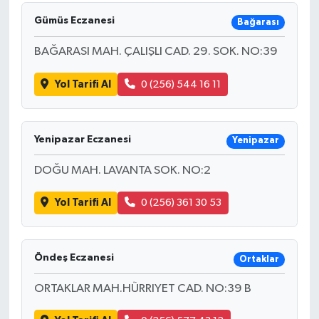
Gümüs Eczanesi
Bağarası
BAĞARASI MAH. ÇALIŞLI CAD. 29. SOK. NO:39
Yol Tarifi Al
0 (256) 544 16 11
Yenipazar Eczanesi
Yenipazar
DOĞU MAH. LAVANTA SOK. NO:2
Yol Tarifi Al
0 (256) 361 30 53
Öndeş Eczanesi
Ortaklar
ORTAKLAR MAH.HÜRRIYET CAD. NO:39 B