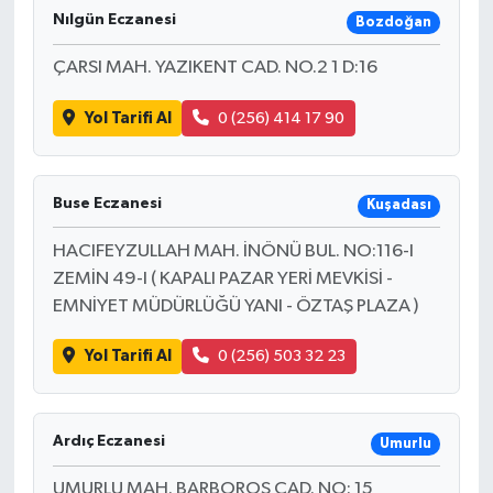
Nılgün Eczanesi
Bozdoğan
ÇARSI MAH. YAZIKENT CAD. NO.2 1 D:16
Yol Tarifi Al
0 (256) 414 17 90
Buse Eczanesi
Kuşadası
HACIFEYZULLAH MAH. İNÖNÜ BUL. NO:116-I
ZEMİN 49-I ( KAPALI PAZAR YERİ MEVKİSİ -
EMNİYET MÜDÜRLÜĞÜ YANI - ÖZTAŞ PLAZA )
Yol Tarifi Al
0 (256) 503 32 23
Ardıç Eczanesi
Umurlu
UMURLU MAH. BARBOROS CAD. NO: 15