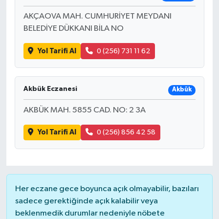
AKÇAOVA MAH. CUMHURİYET MEYDANI
BELEDİYE DÜKKANI BİLA NO
Yol Tarifi Al
0 (256) 731 11 62
Akbük Eczanesi
Akbük
AKBÜK MAH. 5855 CAD. NO: 2 3A
Yol Tarifi Al
0 (256) 856 42 58
Her eczane gece boyunca açık olmayabilir, bazıları
sadece gerektiğinde açık kalabilir veya
beklenmedik durumlar nedeniyle nöbete