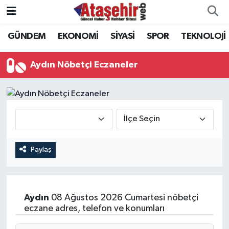
GÜNDEM
EKONOMİ
SİYASİ
SPOR
TEKNOLOJİ
Hava Durumu
Trafik Durumu
Aydın Nöbetçi Eczaneler
Süper Lig Puan Durumu ve Fikstür
Tüm Manşetler
Son Dakika Haberleri
Paylaş
Haber Arşivi
Aydın
08 Ağustos 2026 Cumartesi nöbetçi
eczane adres, telefon ve konumları