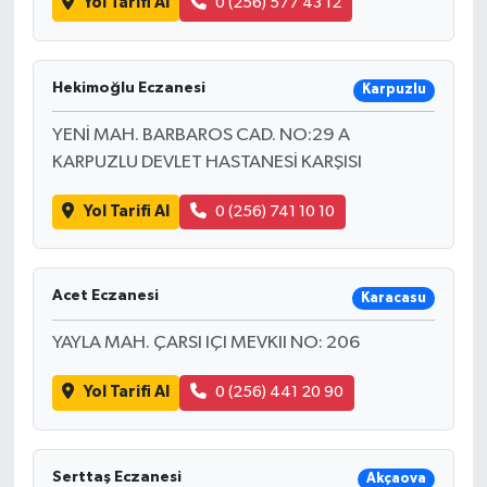
Yol Tarifi Al
0 (256) 577 43 12
Hekimoğlu Eczanesi
Karpuzlu
YENİ MAH. BARBAROS CAD. NO:29 A
KARPUZLU DEVLET HASTANESİ KARŞISI
Yol Tarifi Al
0 (256) 741 10 10
Acet Eczanesi
Karacasu
YAYLA MAH. ÇARSI IÇI MEVKII NO: 206
Yol Tarifi Al
0 (256) 441 20 90
Serttaş Eczanesi
Akçaova