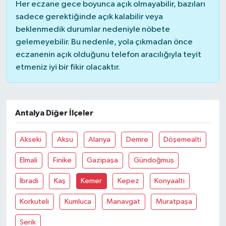
Her eczane gece boyunca açık olmayabilir, bazıları
sadece gerektiğinde açık kalabilir veya
beklenmedik durumlar nedeniyle nöbete
gelemeyebilir. Bu nedenle, yola çıkmadan önce
eczanenin açık olduğunu telefon aracılığıyla teyit
etmeniz iyi bir fikir olacaktır.
Antalya Diğer İlçeler
Akseki
Aksu
Alanya
Demre
Döşemealti
Elmali
Finike
Gazipaşa
Gündoğmuş
İbradi
Kaş
Kemer
Kepez
Konyaalti
Korkuteli
Kumluca
Manavgat
Muratpaşa
Serik