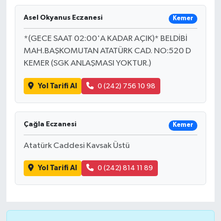
Asel Okyanus Eczanesi
Kemer
*(GECE SAAT 02:00'A KADAR AÇIK)* BELDİBİ
MAH.BAŞKOMUTAN ATATÜRK CAD. NO:520 D
KEMER (SGK ANLAŞMASI YOKTUR.)
Yol Tarifi Al
0 (242) 756 10 98
Çağla Eczanesi
Kemer
Atatürk Caddesi Kavsak Üstü
Yol Tarifi Al
0 (242) 814 11 89