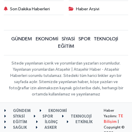
Son Dakika Haberleri
Haber Arşivi
GÜNDEM
EKONOMİ
SİYASİ
SPOR
TEKNOLOJİ
EĞİTİM
Sitede yayınlanan içerik ve yorumlardan yazarları sorumludur.
Yayınlanan yorumlardan Ataşehir | Ataşehir Haber - Ataşehir
Haberleri sorumlu tutulamaz. Sitedeki tüm harici linkler ayrı bir
sayfada açılır. Sitemizde yayınlanan haber, köşe yazıları ve
fotoğraflar izin alınmaksızın kaynak gösterilse dahi, herhangi bir
ortamda kullanılamaz ve yayınlanamaz
Haber
GÜNDEM
EKONOMİ
Yazılımı:
TE
SİYASİ
SPOR
TEKNOLOJİ
Bilişim
|
EĞİTİM
İLGİNÇ
ETKİNLİK
Copyright ©
SAĞLIK
ASKER