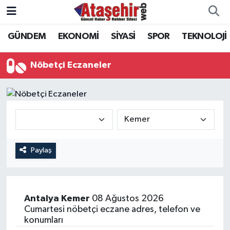
GÜNDEM
EKONOMİ
SİYASİ
SPOR
TEKNOLOJİ
Hava Durumu
Trafik Durumu
Nöbetçi Eczaneler
Süper Lig Puan Durumu ve Fikstür
Tüm Manşetler
Son Dakika Haberleri
Paylaş
Haber Arşivi
Antalya
Kemer
08 Ağustos 2026
Cumartesi nöbetçi eczane adres, telefon ve
konumları