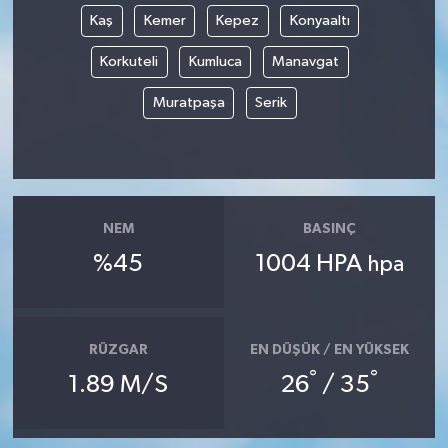
Kaş
Kemer
Kepez
Konyaaltı
Korkuteli
Kumluca
Manavgat
Muratpaşa
Serik
NEM
BASINÇ
%45
1004 HPA
hpa
RÜZGAR
EN DÜŞÜK / EN YÜKSEK
°
°
1.89 M/S
26
/ 35