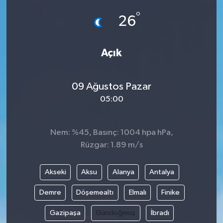
°
26
Açık
09 Ağustos Pazar
05:00
Nem: %45, Basınç: 1004 hpa hPa,
Rüzgar: 1.89 m/s
Akseki
Aksu
Alanya
Antalya
Demre
Döşemealtı
Elmalı
Finike
Gazipaşa
Gündoğmuş
İbradı