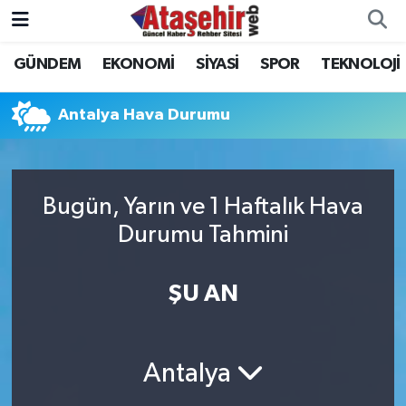
GÜNDEM
EKONOMİ
SİYASİ
SPOR
TEKNOLOJİ
Hava Durumu
Trafik Durumu
Antalya Hava Durumu
Süper Lig Puan Durumu ve Fikstür
Bugün, Yarın ve 1 Haftalık Hava
Tüm Manşetler
Durumu Tahmini
Son Dakika Haberleri
ŞU AN
Haber Arşivi
Antalya