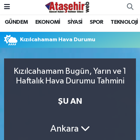
GÜNDEM
EKONOMİ
SİYASİ
SPOR
TEKNOLOJİ
Hava Durumu
Trafik Durumu
Kızılcahamam Hava Durumu
Süper Lig Puan Durumu ve Fikstür
Kızılcahamam Bugün, Yarın ve 1
Tüm Manşetler
Haftalık Hava Durumu Tahmini
Son Dakika Haberleri
ŞU AN
Haber Arşivi
Ankara