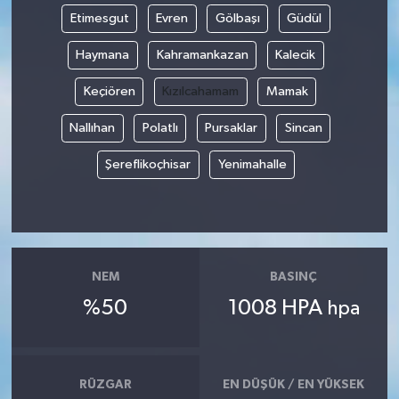
Etimesgut
Evren
Gölbaşı
Güdül
Haymana
Kahramankazan
Kalecik
Keçiören
Kızılcahamam
Mamak
Nallıhan
Polatlı
Pursaklar
Sincan
Şereflikoçhisar
Yenimahalle
NEM
BASINÇ
%50
1008 HPA
hpa
RÜZGAR
EN DÜŞÜK / EN YÜKSEK