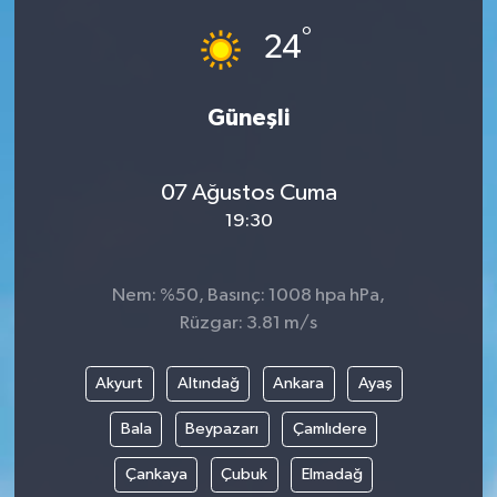
°
24
Güneşli
07 Ağustos Cuma
19:30
Nem: %50, Basınç: 1008 hpa hPa,
Rüzgar: 3.81 m/s
Akyurt
Altındağ
Ankara
Ayaş
Bala
Beypazarı
Çamlıdere
Çankaya
Çubuk
Elmadağ