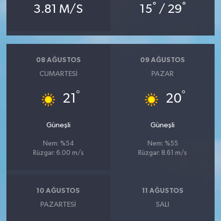
°
°
3.81 M/S
15
/ 29
08 AĞUSTOS
09 AĞUSTOS
CUMARTESI
PAZAR
°
°
21
20
Güneşli
Güneşli
Nem: %54
Nem: %55
Rüzgar: 6.00 m/s
Rüzgar: 8.61 m/s
10 AĞUSTOS
11 AĞUSTOS
PAZARTESI
SALI