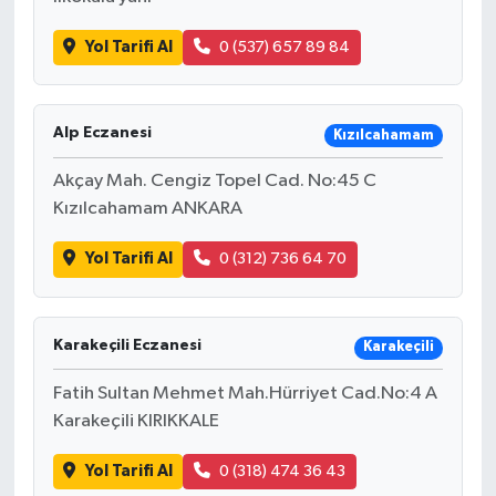
Yol Tarifi Al
0 (537) 657 89 84
Alp Eczanesi
Kızılcahamam
Akçay Mah. Cengiz Topel Cad. No:45 C
Kızılcahamam ANKARA
Yol Tarifi Al
0 (312) 736 64 70
Karakeçili Eczanesi
Karakeçili
Fatih Sultan Mehmet Mah.Hürriyet Cad.No:4 A
Karakeçili KIRIKKALE
Yol Tarifi Al
0 (318) 474 36 43