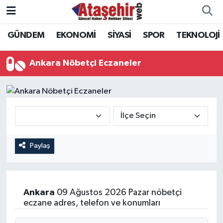
GÜNDEM
EKONOMİ
SİYASİ
SPOR
TEKNOLOJİ
Hava Durumu
Trafik Durumu
Ankara Nöbetçi Eczaneler
Süper Lig Puan Durumu ve Fikstür
Tüm Manşetler
Son Dakika Haberleri
Paylaş
Haber Arşivi
Ankara
09 Ağustos 2026 Pazar nöbetçi
eczane adres, telefon ve konumları