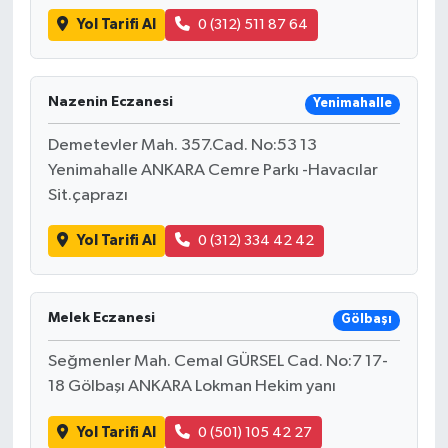
Yol Tarifi Al
0 (312) 511 87 64
Nazenin Eczanesi
Yenimahalle
Demetevler Mah. 357.Cad. No:53 13
Yenimahalle ANKARA Cemre Parkı -Havacılar
Sit.çaprazı
Yol Tarifi Al
0 (312) 334 42 42
Melek Eczanesi
Gölbaşı
Seğmenler Mah. Cemal GÜRSEL Cad. No:7 17-
18 Gölbaşı ANKARA Lokman Hekim yanı
Yol Tarifi Al
0 (501) 105 42 27