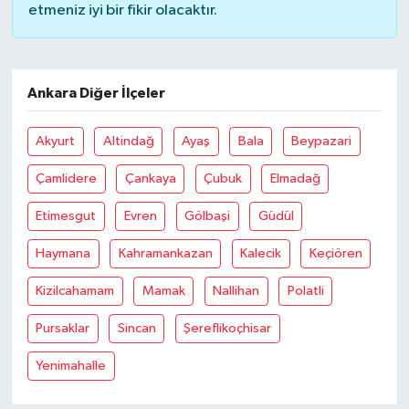
etmeniz iyi bir fikir olacaktır.
Ankara Diğer İlçeler
Akyurt
Altindağ
Ayaş
Bala
Beypazari
Çamlidere
Çankaya
Çubuk
Elmadağ
Etimesgut
Evren
Gölbaşi
Güdül
Haymana
Kahramankazan
Kalecik
Keçiören
Kizilcahamam
Mamak
Nallihan
Polatli
Pursaklar
Sincan
Şereflikoçhisar
Yenimahalle