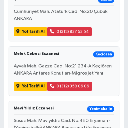
Cumhuriyet Mah. Atatürk Cad. No:20 Çubuk
ANKARA
Yol Tarifi Al
0 (312) 837 53 54
Melek Cebeci Eczanesi
Keçiören
Ayvalı Mah. Gazze Cad. No:21 234-A Keçiören
ANKARA Antares Konutları-Migros Jet Yanı
Yol Tarifi Al
0 (312) 358 06 06
Mavi Yıldız Eczanesi
Yenimahalle
Susuz Mah. Maviyıldız Cad. No:4E 5 Eryaman -
(Yenimahalle) ANKARA Panorama Life Eryaman