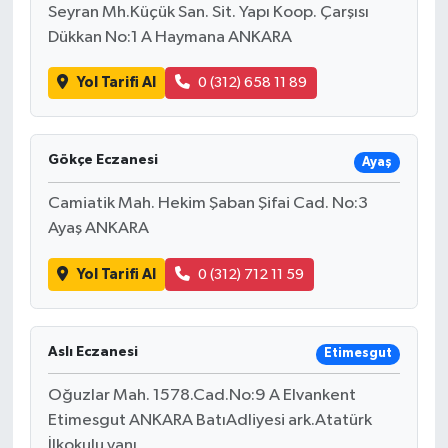
Seyran Mh.Küçük San. Sit. Yapı Koop. Çarşısı
Dükkan No:1 A Haymana ANKARA
Yol Tarifi Al
0 (312) 658 11 89
Gökçe Eczanesi
Ayaş
Camiatik Mah. Hekim Şaban Şifai Cad. No:3
Ayaş ANKARA
Yol Tarifi Al
0 (312) 712 11 59
Aslı Eczanesi
Etimesgut
Oğuzlar Mah. 1578.Cad.No:9 A Elvankent
Etimesgut ANKARA BatıAdliyesi ark.Atatürk
İlkokulu yanı