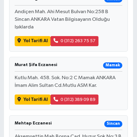
Andiçen Mah. Ahi Mesut Bulvarı No:258 B
Sincan ANKARA Vatan Bilgisayarın Olduğu
Işıklarda
Yol Tarifi Al
0 (312) 263 75 57
Murat Şifa Eczanesi
Mamak
Kutlu Mah. 458. Sok. No:2 C Mamak ANKARA
İmam Alim Sultan Cd.Mutlu ASM Kar.
Yol Tarifi Al
0 (312) 389 09 89
Mehtap Eczanesi
Sincan
Akşemsettin Mah.Bosna Cad. Huzur Sok.No:3 B