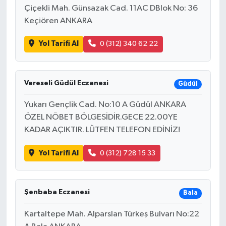
Çiçekli Mah. Günsazak Cad. 11AC DBlok No: 36
Keçiören ANKARA
Yol Tarifi Al
0 (312) 340 62 22
Vereseli Güdül Eczanesi
Güdül
Yukarı Gençlik Cad. No:10 A Güdül ANKARA
ÖZEL NÖBET BÖLGESİDİR.GECE 22.00YE
KADAR AÇIKTIR. LÜTFEN TELEFON EDİNİZ!
Yol Tarifi Al
0 (312) 728 15 33
Şenbaba Eczanesi
Bala
Kartaltepe Mah. Alparslan Türkeş Bulvarı No:22