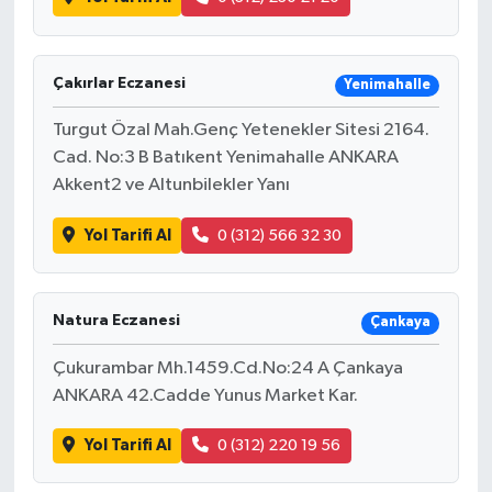
Çakırlar Eczanesi
Yenimahalle
Turgut Özal Mah.Genç Yetenekler Sitesi 2164.
Cad. No:3 B Batıkent Yenimahalle ANKARA
Akkent2 ve Altunbilekler Yanı
Yol Tarifi Al
0 (312) 566 32 30
Natura Eczanesi
Çankaya
Çukurambar Mh.1459.Cd.No:24 A Çankaya
ANKARA 42.Cadde Yunus Market Kar.
Yol Tarifi Al
0 (312) 220 19 56