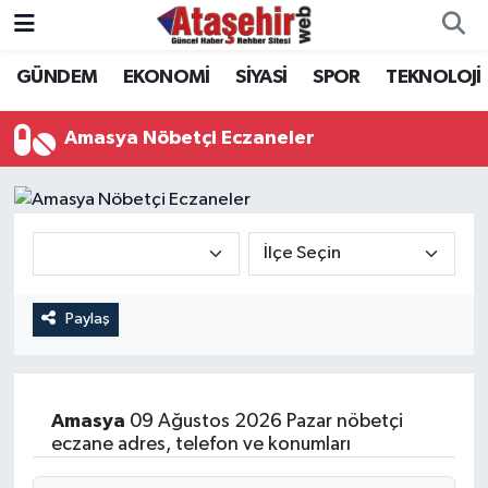
GÜNDEM
EKONOMİ
SİYASİ
SPOR
TEKNOLOJİ
Hava Durumu
Trafik Durumu
Amasya Nöbetçi Eczaneler
Süper Lig Puan Durumu ve Fikstür
Tüm Manşetler
Son Dakika Haberleri
Paylaş
Haber Arşivi
Amasya
09 Ağustos 2026 Pazar nöbetçi
eczane adres, telefon ve konumları