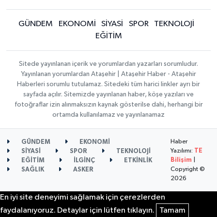
GÜNDEM
EKONOMİ
SİYASİ
SPOR
TEKNOLOJİ
EĞİTİM
Sitede yayınlanan içerik ve yorumlardan yazarları sorumludur.
Yayınlanan yorumlardan Ataşehir | Ataşehir Haber - Ataşehir
Haberleri sorumlu tutulamaz. Sitedeki tüm harici linkler ayrı bir
sayfada açılır. Sitemizde yayınlanan haber, köşe yazıları ve
fotoğraflar izin alınmaksızın kaynak gösterilse dahi, herhangi bir
ortamda kullanılamaz ve yayınlanamaz
Haber
GÜNDEM
EKONOMİ
Yazılımı:
TE
SİYASİ
SPOR
TEKNOLOJİ
Bilişim
|
EĞİTİM
İLGİNÇ
ETKİNLİK
Copyright ©
SAĞLIK
ASKER
2026
En iyi site deneyimi sağlamak için çerezlerden
faydalanıyoruz. Detaylar için lütfen tıklayın.
Tamam