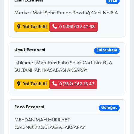
Eskil Eczanesi
Eskil
Merkez Mah. Şehit Recep Bozdağ Cad. No:8 A
Yol Tarifi Al
0 (506) 632 42 68
Umut Eczanesi
Sultanhanı
İstikamet Mah. Reis Fahri Solak Cad. No: 61 A
SULTANHANI KASABASI AKSARAY
Yol Tarifi Al
0 (382) 242 33 43
Feza Eczanesi
Gülağaç
MEYDAN MAH.HÜRRIYET
CAD.NO:22GÜLAGAÇ AKSARAY