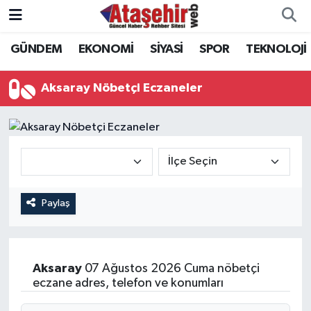
GÜNDEM
EKONOMİ
SİYASİ
SPOR
TEKNOLOJİ
Hava Durumu
Trafik Durumu
Aksaray Nöbetçi Eczaneler
Süper Lig Puan Durumu ve Fikstür
Tüm Manşetler
Son Dakika Haberleri
Paylaş
Haber Arşivi
Aksaray
07 Ağustos 2026 Cuma nöbetçi
eczane adres, telefon ve konumları