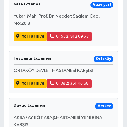
Kara Eczanesi
Güzelyurt
Yukarı Mah. Prof. Dr. Necdet Sağlam Cad.
No:28 B
Yol Tarifi Al
0 (552) 812 09 73
Feyzanur Eczanesi
Ortaköy
ORTAKÖY DEVLET HASTANESİ KARŞISI
Yol Tarifi Al
0 (382) 351 40 68
Duygu Eczanesi
Merkez
AKSARAY EĞT.ARAŞ.HASTANESİ YENİ BİNA
KARŞISI