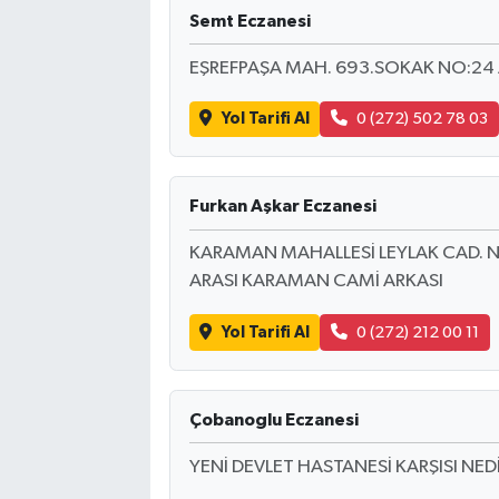
Semt Eczanesi
EŞREFPAŞA MAH. 693.SOKAK NO:24
Yol Tarifi Al
0 (272) 502 78 03
Furkan Aşkar Eczanesi
KARAMAN MAHALLESİ LEYLAK CAD. N
ARASI KARAMAN CAMİ ARKASI
Yol Tarifi Al
0 (272) 212 00 11
Çobanoglu Eczanesi
YENİ DEVLET HASTANESİ KARŞISI NED