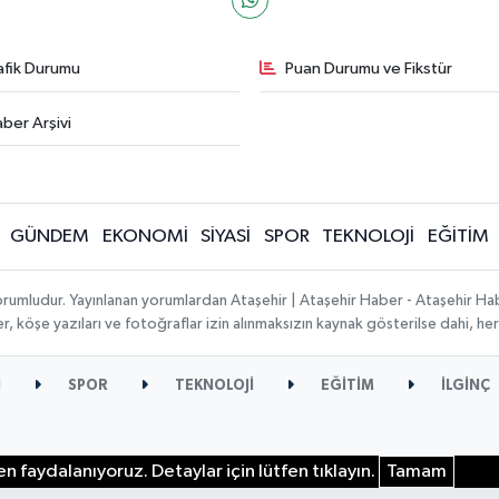
afik Durumu
Puan Durumu ve Fikstür
ber Arşivi
GÜNDEM
EKONOMİ
SİYASİ
SPOR
TEKNOLOJİ
EĞİTİM
orumludur. Yayınlanan yorumlardan Ataşehir | Ataşehir Haber - Ataşehir Habe
ber, köşe yazıları ve fotoğraflar izin alınmaksızın kaynak gösterilse dahi, 
İ
SPOR
TEKNOLOJİ
EĞİTİM
İLGİNÇ
n faydalanıyoruz. Detaylar için lütfen tıklayın.
Tamam