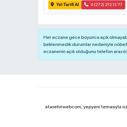
Yol Tarifi Al
0 (272) 212 13 77
Her eczane gece boyunca açık olmayabili
beklenmedik durumlar nedeniyle nöbete
eczanenin açık olduğunu telefon aracılığıy
atasehirwebcom, yepyeni temasıyla sizle