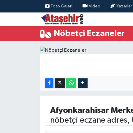
Foto Galeri
Video
Yazarlar
Hava Durumu
Nöbetçi Eczaneler
Trafik Durumu
Süper Lig Puan Durumu ve Fikstür
Tüm Manşetler
Son Dakika Haberleri
Haber Arşivi
Afyonkarahisar
Merk
nöbetçi eczane adres, 