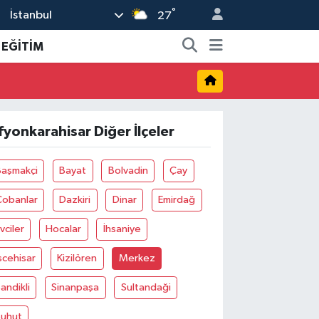
°
İstanbul
27
EĞİTİM
fyonkarahisar Diğer İlçeler
Başmakçi
Bayat
Bolvadin
Çay
Çobanlar
Dazkiri
Dinar
Emirdağ
vciler
Hocalar
İhsaniye
scehisar
Kizilören
Merkez
andikli
Sinanpaşa
Sultandaği
Şuhut