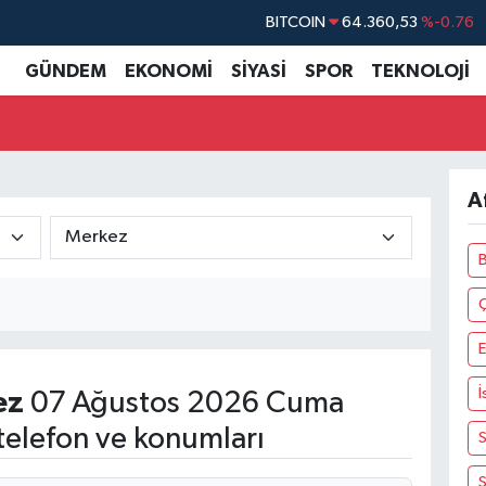
BITCOIN
64.360,53
%-0.76
DOLAR
47,7069
%0.17
GÜNDEM
EKONOMİ
SİYASİ
SPOR
TEKNOLOJİ
EURO
55,0265
%0.01
STERLİN
64,1897
%0.02
GRAM ALTIN
6574.81
%1.44
A
BİST100
13.887
%64
E
İ
ez
07 Ağustos 2026 Cuma
telefon ve konumları
S