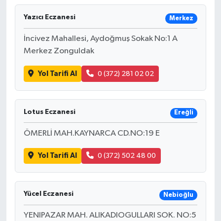
Yazıcı Eczanesi
Merkez
İncivez Mahallesi, Aydoğmuş Sokak No:1 A
Merkez Zonguldak
Yol Tarifi Al
0 (372) 281 02 02
Lotus Eczanesi
Ereğli
ÖMERLİ MAH.KAYNARCA CD.NO:19 E
Yol Tarifi Al
0 (372) 502 48 00
Yücel Eczanesi
Nebioğlu
YENIPAZAR MAH. ALIKADIOGULLARI SOK. NO:5