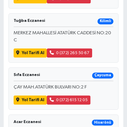
Tuğba Eczanesi
Kilimli
MERKEZ MAHALLESİ ATATÜRK CADDESİ NO:20
C
Yol Tarifi Al
0 (372) 265 50 67
Sıfa Eczanesi
Çaycuma
ÇAY MAH.ATATÜRK BULVARI NO:2 F
Yol Tarifi Al
0 (372) 615 12 05
Acar Eczanesi
Hisarönü