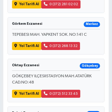
Yol Tarifi Al
0 (372) 281 02 02
Görkem Eczanesi
Merkez
TEPEBESI MAH. YAPKENT SOK. NO:141 C
Yol Tarifi Al
0 (372) 268 13 32
Oktay Eczanesi
Gökçebey
GÖKÇEBEY ILÇESIISTASYON MAH.ATATÜRK
CAD.NO:48
Yol Tarifi Al
0 (372) 512 33 45