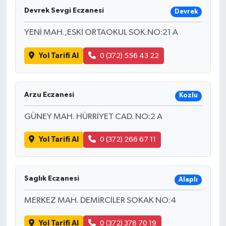
Devrek Sevgi Eczanesi
Devrek
YENİ MAH.,ESKİ ORTAOKUL SOK.NO:21 A
Yol Tarifi Al
0 (372) 556 43 22
Arzu Eczanesi
Kozlu
GÜNEY MAH. HÜRRİYET CAD. NO:2 A
Yol Tarifi Al
0 (372) 266 67 11
Saglık Eczanesi
Alaplı
MERKEZ MAH. DEMİRCİLER SOKAK NO:4
Yol Tarifi Al
0 (372) 378 70 19