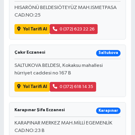
HISARÖNÜ BELDESIÖTEYÜZ MAH.ISMETPASA
CAD.NO:25
Yol Tarifi Al
0 (372) 623 22 26
Çakır Eczanesi
Saltukova
SALTUKOVA BELDESI, Kokaksu mahallesi
hürriyet caddesi no 167 B
Yol Tarifi Al
0 (372) 618 14 35
Karapınar Şifa Eczanesi
Karapınar
KARAPINAR MERKEZ MAH.MİLLİ EGEMENLİK
CAD.NO:23 B