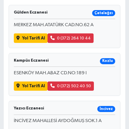
Gülden Eczanesi
Çatalağzı
MERKEZ MAH.ATATÜRK CAD.NO.62 A
Yol Tarifi Al
0 (372) 264 10 44
Kampüs Eczanesi
Kozlu
ESENKÖY MAH.ABAZ CD.NO:189 I
Yol Tarifi Al
0 (372) 502 40 50
Yazıcı Eczanesi
İncivez
İNCİVEZ MAHALLESİ AYDOĞMUŞ SOK.1 A