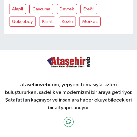
Alapli
Çaycuma
Devrek
Ereğli
Gökçebey
Kilimli
Kozlu
Merkez
atasehirwebcom, yepyeni temasıyla sizleri
buluştururken, sadelik ve modernizmi bir araya getiriyor.
Şatafattan kaçınıyor ve insanlara haber okuyabilecekleri
bir altyapı sunuyor.