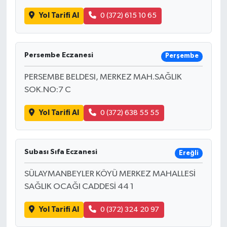
Yol Tarifi Al
0 (372) 615 10 65
Persembe Eczanesi
Perşembe
PERSEMBE BELDESI, MERKEZ MAH.SAĞLIK
SOK.NO:7 C
Yol Tarifi Al
0 (372) 638 55 55
Subası Sıfa Eczanesi
Ereğli
SÜLAYMANBEYLER KÖYÜ MERKEZ MAHALLESİ
SAĞLIK OCAĞI CADDESİ 44 1
Yol Tarifi Al
0 (372) 324 20 97