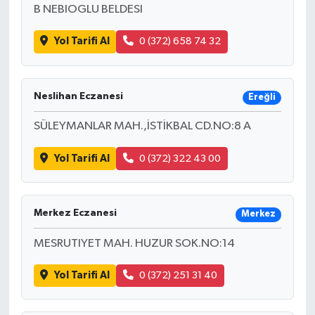
B NEBIOGLU BELDESI
Yol Tarifi Al
0 (372) 658 74 32
Neslihan Eczanesi
Ereğli
SÜLEYMANLAR MAH.,İSTİKBAL CD.NO:8 A
Yol Tarifi Al
0 (372) 322 43 00
Merkez Eczanesi
Merkez
MESRUTIYET MAH. HUZUR SOK.NO:14
Yol Tarifi Al
0 (372) 251 31 40