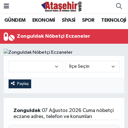
GÜNDEM
EKONOMİ
SİYASİ
SPOR
TEKNOLOJİ
Hava Durumu
Trafik Durumu
Zonguldak Nöbetçi Eczaneler
Süper Lig Puan Durumu ve Fikstür
Tüm Manşetler
Son Dakika Haberleri
Paylaş
Haber Arşivi
Zonguldak
07 Ağustos 2026 Cuma nöbetçi
eczane adres, telefon ve konumları