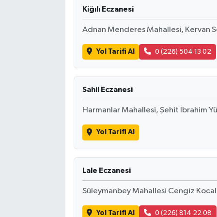
Kiğılı Eczanesi
Adnan Menderes Mahallesi, Kervan S
Yol Tarifi Al
0 (226) 504 13 02
Sahil Eczanesi
Harmanlar Mahallesi, Şehit İbrahim Yü
Yol Tarifi Al
Lale Eczanesi
Süleymanbey Mahallesi Cengiz Kocal 
Yol Tarifi Al
0 (226) 814 22 08