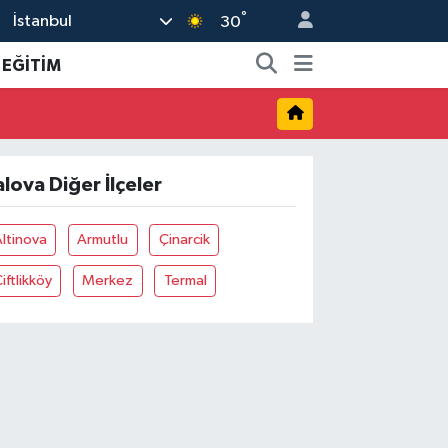
°
İstanbul
30
EĞİTİM
alova Diğer İlçeler
ltinova
Armutlu
Çinarcik
iftlikköy
Merkez
Termal