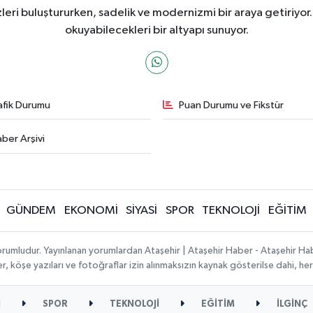
ri buluştururken, sadelik ve modernizmi bir araya getiriyor.
okuyabilecekleri bir altyapı sunuyor.
afik Durumu
Puan Durumu ve Fikstür
ber Arşivi
GÜNDEM
EKONOMİ
SİYASİ
SPOR
TEKNOLOJİ
EĞİTİM
orumludur. Yayınlanan yorumlardan Ataşehir | Ataşehir Haber - Ataşehir Habe
ber, köşe yazıları ve fotoğraflar izin alınmaksızın kaynak gösterilse dahi, 
İ
SPOR
TEKNOLOJİ
EĞİTİM
İLGİNÇ