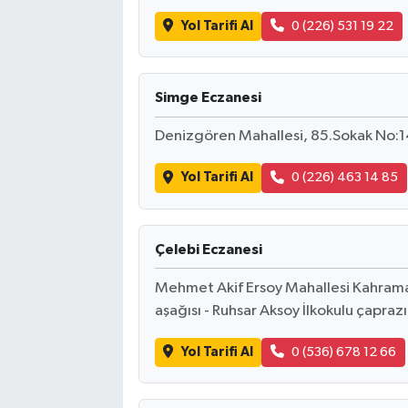
Yol Tarifi Al
0 (226) 531 19 22
Simge Eczanesi
Denizgören Mahallesi, 85.Sokak No:14
Yol Tarifi Al
0 (226) 463 14 85
Çelebi Eczanesi
Mehmet Akif Ersoy Mahallesi Kahrama
aşağısı - Ruhsar Aksoy İlkokulu çaprazı
Yol Tarifi Al
0 (536) 678 12 66