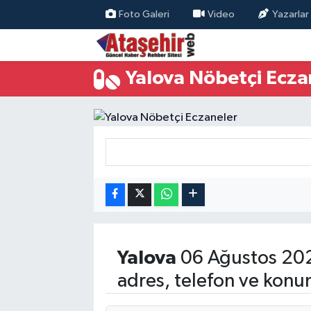
Foto Galeri
Video
Yazarlar
Hava Durumu
Yalova Nöbetçi Ecza
Trafik Durumu
Süper Lig Puan Durumu ve Fikstür
Tüm Manşetler
Son Dakika Haberleri
Haber Arşivi
Yalova
06 Ağustos 202
adres, telefon ve konu