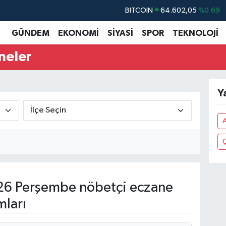
BITCOIN
64.602,05
%0.69
DOLAR
47,5986
%0.06
GÜNDEM
EKONOMİ
SİYASİ
SPOR
TEKNOLOJİ
EURO
55,0700
%0.1
neler
STERLİN
64,2438
%0.21
GRAM ALTIN
6513.94
%0.32
Y
BİST100
13.768
%48
A
Ç
6 Perşembe nöbetçi eczane
mları