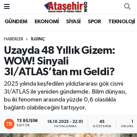
GÜNDEM
EKONOMİ
SİYASİ
SPOR
TEKNOLOJİ
Hava Durumu
Trafik Durumu
HABERLER
İLGİNÇ
Uzayda 48 Yıllık Gizem:
Süper Lig Puan Durumu ve Fikstür
WOW! Sinyali
3I/ATLAS’tan mı Geldi?
Tüm Manşetler
2025 yılında keşfedilen yıldızlararası gök cismi
Son Dakika Haberleri
3I/ATLAS ile yeniden gündemde. Bilim dünyası,
bu iki fenomen arasında yüzde 0,6 olasılıkla
Haber Arşivi
bağlantı olabileceğini tartışıyor.
TE BILIŞIM
16.10.2025 - 22:01
45
1 
EDITÖR
YAYINLANMA
GÖSTERIM
OKUNMA 