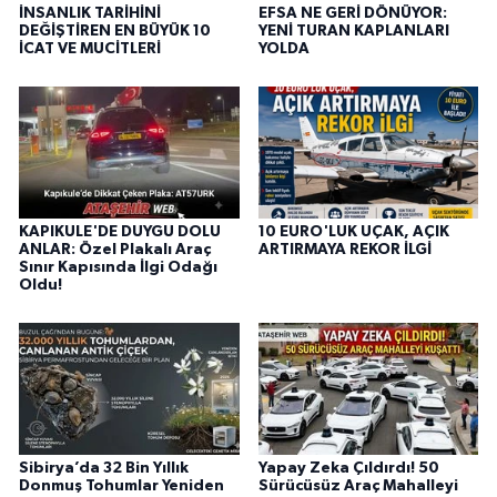
İNSANLIK TARİHİNİ
EFSA NE GERİ DÖNÜYOR:
DEĞİŞTİREN EN BÜYÜK 10
YENİ TURAN KAPLANLARI
İCAT VE MUCİTLERİ
YOLDA
KAPIKULE'DE DUYGU DOLU
10 EURO'LUK UÇAK, AÇIK
ANLAR: Özel Plakalı Araç
ARTIRMAYA REKOR İLGİ
Sınır Kapısında İlgi Odağı
Oldu!
Sibirya’da 32 Bin Yıllık
Yapay Zeka Çıldırdı! 50
Donmuş Tohumlar Yeniden
Sürücüsüz Araç Mahalleyi