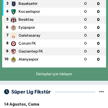
3
Başakşehir
0
0
4
Kocaelispor
0
0
5
Beşiktaş
0
0
6
Eyüpspor
0
0
7
Galatasaray
0
0
8
Çorum FK
0
0
9
Gaziantep FK
0
0
10
Alanyaspor
0
0
Detaylar için tıklayın
Süper Lig Fikstür
14 Ağustos, Cuma