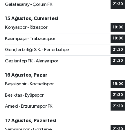
Galatasaray - Çorum FK
21:30
15 Ağustos, Cumartesi
Konyaspor - Rizespor
19:00
Kasımpaşa - Trabzonspor
19:00
Gençlerbirliği S.K. - Fenerbahçe
21:30
Gaziantep FK - Alanyaspor
21:30
16 Ağustos, Pazar
Başakşehir - Kocaelispor
19:00
Beşiktaş - Eyüpspor
21:30
Amed - Erzurumspor FK
21:30
17 Ağustos, Pazartesi
Samsunspor - Göztepe
21:30