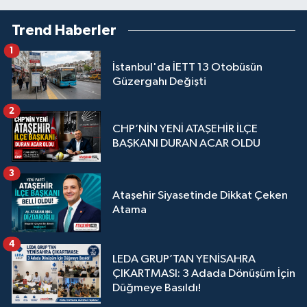
Trend Haberler
1
İstanbul'da İETT 13 Otobüsün
Güzergahı Değişti
2
CHP’NİN YENİ ATAŞEHİR İLÇE
BAŞKANI DURAN ACAR OLDU
3
Ataşehir Siyasetinde Dikkat Çeken
Atama
4
LEDA GRUP’TAN YENİSAHRA
ÇIKARTMASI: 3 Adada Dönüşüm İçin
Düğmeye Basıldı!