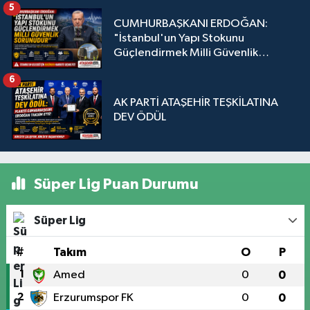
5
CUMHURBAŞKANI ERDOĞAN:
"İstanbul'un Yapı Stokunu
Güçlendirmek Milli Güvenlik
Sorunudur"
6
AK PARTİ ATAŞEHİR TEŞKİLATINA
DEV ÖDÜL
Süper Lig Puan Durumu
Süper Lig
#
Takım
O
P
1
Amed
0
0
2
Erzurumspor FK
0
0