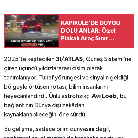
KAPIKULE'DE DUYGU
DOLU ANLAR: Özel
Plakalı Araç Sınır
Kapısında İlgi Odağı
Oldu!
2025’te keşfedilen
3I/ATLAS
, Güneş Sistemi’ne
giren üçüncü yıldızlararası cisim olarak
tanımlanıyor. Tuhaf yörüngesi ve sinyalin geldiği
bölgeyle örtüşen rotası, bilim insanlarını
heyecanlandırdı. Ünlü astrofizikçi
Avi Loeb
, bu
bağlantının Dünya dışı zekâdan
kaynaklanabileceğini öne sürdü.
Bu gelişme, sadece bilim dünyasını değil,