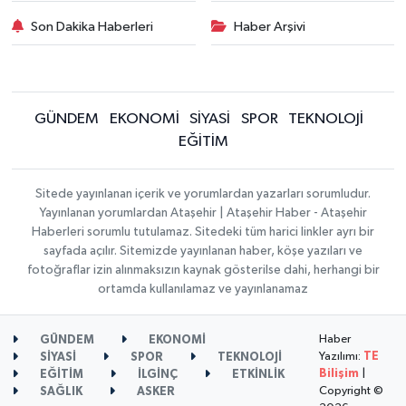
Son Dakika Haberleri
Haber Arşivi
GÜNDEM
EKONOMİ
SİYASİ
SPOR
TEKNOLOJİ
EĞİTİM
Sitede yayınlanan içerik ve yorumlardan yazarları sorumludur.
Yayınlanan yorumlardan Ataşehir | Ataşehir Haber - Ataşehir
Haberleri sorumlu tutulamaz. Sitedeki tüm harici linkler ayrı bir
sayfada açılır. Sitemizde yayınlanan haber, köşe yazıları ve
fotoğraflar izin alınmaksızın kaynak gösterilse dahi, herhangi bir
ortamda kullanılamaz ve yayınlanamaz
Haber
GÜNDEM
EKONOMİ
Yazılımı:
TE
SİYASİ
SPOR
TEKNOLOJİ
Bilişim
|
EĞİTİM
İLGİNÇ
ETKİNLİK
Copyright ©
SAĞLIK
ASKER