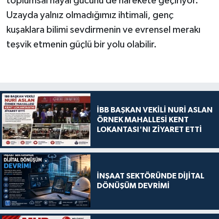
toplumsal hayal gücünü de harekete geçiriyor.
Uzayda yalnız olmadığımız ihtimali, genç
kuşaklara bilimi sevdirmenin ve evrensel merakı
teşvik etmenin güçlü bir yolu olabilir.
İBB BAŞKAN VEKİLİ NURİ ASLAN
ÖRNEK MAHALLESİ KENT
LOKANTASI'NI ZİYARET ETTİ
İNŞAAT SEKTÖRÜNDE DİJİTAL
DÖNÜŞÜM DEVRİMİ