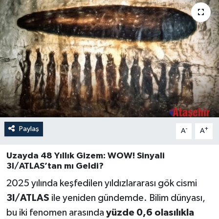
Paylaş
-
+
A
A
Uzayda 48 Yıllık Gizem: WOW! Sinyali
3I/ATLAS’tan mı Geldi?
2025 yılında keşfedilen yıldızlararası gök cismi
3I/ATLAS
ile yeniden gündemde. Bilim dünyası,
bu iki fenomen arasında
yüzde 0,6 olasılıkla