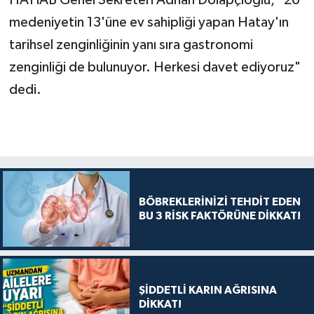
HATİAB Genel Sekreteri Adnan Dolapçıoğlu, "26
medeniyetin 13'üne ev sahipliği yapan Hatay'ın
tarihsel zenginliğinin yanı sıra gastronomi
zenginliği de bulunuyor. Herkesi davet ediyoruz"
dedi.
BÖBREKLERİNİZİ TEHDİT EDEN
BU 3 RİSK FAKTÖRÜNE DİKKAT!
ŞİDDETLİ KARIN AĞRISINA
DİKKAT!