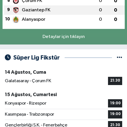
8
Çorum FK
0
0
9
Gaziantep FK
0
0
10
Alanyaspor
0
0
Detaylar için tıklayın
Süper Lig Fikstür
14 Ağustos, Cuma
Galatasaray - Çorum FK
21:30
15 Ağustos, Cumartesi
Konyaspor - Rizespor
19:00
Kasımpaşa - Trabzonspor
19:00
Gençlerbirliği S.K. - Fenerbahçe
21:30