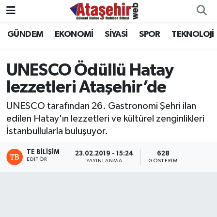
GÜNDEM
EKONOMİ
SİYASİ
SPOR
TEKNOLOJİ
Hava Durumu
Trafik Durumu
UNESCO Ödüllü Hatay
lezzetleri Ataşehir’de
Süper Lig Puan Durumu ve Fikstür
UNESCO tarafından 26. Gastronomi Şehri ilan
Tüm Manşetler
edilen Hatay'ın lezzetleri ve kültürel zenginlikleri
İstanbullularla buluşuyor.
Son Dakika Haberleri
TE BILIŞIM
23.02.2019 - 15:24
628
Haber Arşivi
EDITÖR
YAYINLANMA
GÖSTERIM