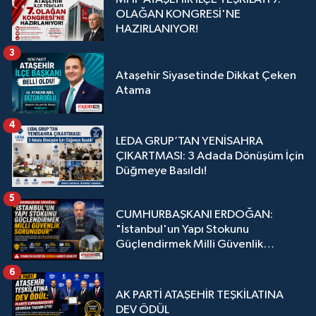
OLAĞAN KONGRESİ'NE
HAZIRLANIYOR!
3
Ataşehir Siyasetinde Dikkat Çeken
Atama
4
LEDA GRUP’TAN YENİSAHRA
ÇIKARTMASI: 3 Adada Dönüşüm İçin
Düğmeye Basıldı!
5
CUMHURBAŞKANI ERDOĞAN:
"İstanbul'un Yapı Stokunu
Güçlendirmek Milli Güvenlik
Sorunudur"
6
AK PARTİ ATAŞEHİR TEŞKİLATINA
DEV ÖDÜL