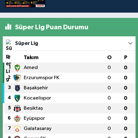
Süper Lig Puan Durumu
Süper Lig
#
Takım
O
P
1
Amed
0
0
2
Erzurumspor FK
0
0
3
Başakşehir
0
0
4
Kocaelispor
0
0
5
Beşiktaş
0
0
6
Eyüpspor
0
0
7
Galatasaray
0
0