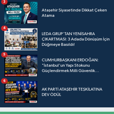
3
Ataşehir Siyasetinde Dikkat Çeken
Atama
4
LEDA GRUP’TAN YENİSAHRA
ÇIKARTMASI: 3 Adada Dönüşüm İçin
Düğmeye Basıldı!
5
CUMHURBAŞKANI ERDOĞAN:
"İstanbul'un Yapı Stokunu
Güçlendirmek Milli Güvenlik
Sorunudur"
6
AK PARTİ ATAŞEHİR TEŞKİLATINA
DEV ÖDÜL