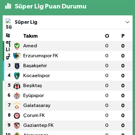
Süper Lig Puan Durumu
Süper Lig
#
Takım
O
P
1
Amed
0
0
2
Erzurumspor FK
0
0
3
Başakşehir
0
0
4
Kocaelispor
0
0
5
Beşiktaş
0
0
6
Eyüpspor
0
0
7
Galatasaray
0
0
8
Çorum FK
0
0
9
Gaziantep FK
0
0