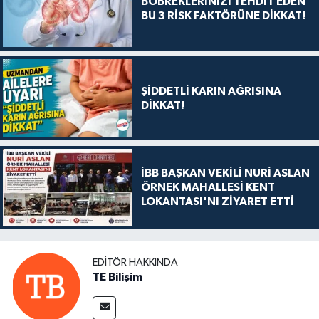
BÖBREKLERİNİZİ TEHDİT EDEN
BU 3 RİSK FAKTÖRÜNE DİKKAT!
ŞİDDETLİ KARIN AĞRISINA
DİKKAT!
İBB BAŞKAN VEKİLİ NURİ ASLAN
ÖRNEK MAHALLESİ KENT
LOKANTASI'NI ZİYARET ETTİ
EDITÖR HAKKINDA
TE Bilişim