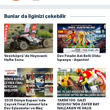
Bunlar da ilginizi çekebilir
Vezirköprü'de Heyecanlı
Dev Finalin Adı Belli Oldu:
Hafta Sonu
İspanya - Arjantin!
2026 Dünya Kupası'nda
TARİHİ 100. GAZİ
Çeyrek Final Zamanı! İşte
KOŞUSU'NDA ZAFER BAY
Dev Eşleşmeler ve Maç
NALÇAKAN VE HALIS