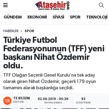
GÜNDEM
EKONOMİ
SİYASİ
SPOR
TEKNOLOJİ
Hava Durumu
Trafik Durumu
HABERLER
SPOR
Türkiye Futbol
Süper Lig Puan Durumu ve Fikstür
Federasyonunun (TFF) yeni
başkanı Nihat Özdemir
Tüm Manşetler
oldu.
Son Dakika Haberleri
TFF Olağan Seçimli Genel Kurulu'na tek aday
Haber Arşivi
olarak giren Nihat Özdemir, geçerli 179 oyun
tamamını alarak başkanlığa seçildi.
TE BILIŞIM
02.06.2019 - 00:26
93
EDITÖR
YAYINLANMA
GÖSTERIM