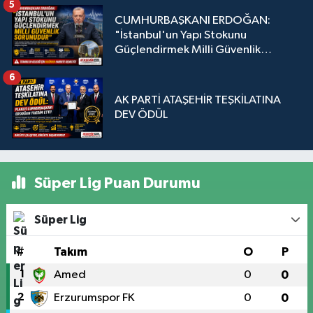
5
CUMHURBAŞKANI ERDOĞAN:
"İstanbul'un Yapı Stokunu
Güçlendirmek Milli Güvenlik
Sorunudur"
6
AK PARTİ ATAŞEHİR TEŞKİLATINA
DEV ÖDÜL
Süper Lig Puan Durumu
Süper Lig
#
Takım
O
P
1
Amed
0
0
2
Erzurumspor FK
0
0