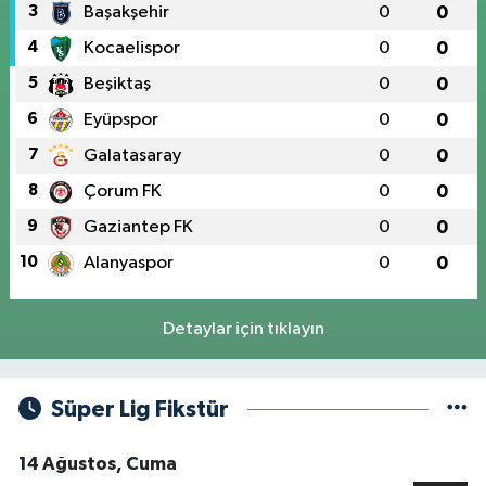
3
Başakşehir
0
0
4
Kocaelispor
0
0
5
Beşiktaş
0
0
6
Eyüpspor
0
0
7
Galatasaray
0
0
8
Çorum FK
0
0
9
Gaziantep FK
0
0
10
Alanyaspor
0
0
Detaylar için tıklayın
Süper Lig Fikstür
14 Ağustos, Cuma