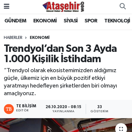
GÜNDEM
EKONOMİ
SİYASİ
SPOR
TEKNOLOJİ
Hava Durumu
Trafik Durumu
HABERLER
EKONOMİ
Trendyol’dan Son 3 Ayda
Süper Lig Puan Durumu ve Fikstür
1.000 Kişilik İstihdam
Tüm Manşetler
“Trendyol olarak ekosistemimizden aldığımız
güçle, ülkemiz için en büyük pozitif etkiyi
Son Dakika Haberleri
yaratmayı hedefleyen şirketlerden biri olmayı
amaçlıyoruz.
Haber Arşivi
TE BILIŞIM
26.10.2020 - 08:15
33
EDITÖR
YAYINLANMA
GÖSTERIM