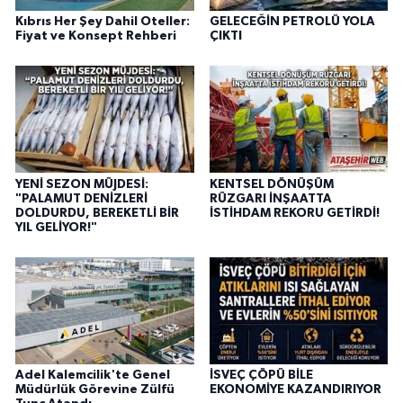
Kıbrıs Her Şey Dahil Oteller:
GELECEĞİN PETROLÜ YOLA
Fiyat ve Konsept Rehberi
ÇIKTI
YENİ SEZON MÜJDESİ:
KENTSEL DÖNÜŞÜM
"PALAMUT DENİZLERİ
RÜZGARI İNŞAATTA
DOLDURDU, BEREKETLİ BİR
İSTİHDAM REKORU GETİRDİ!
YIL GELİYOR!"
Adel Kalemcilik'te Genel
İSVEÇ ÇÖPÜ BİLE
Müdürlük Görevine Zülfü
EKONOMİYE KAZANDIRIYOR