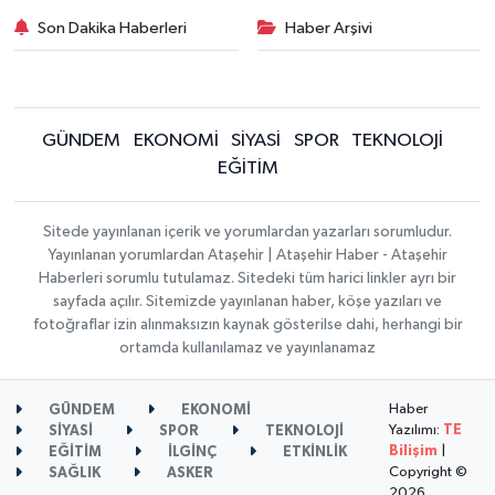
Son Dakika Haberleri
Haber Arşivi
GÜNDEM
EKONOMİ
SİYASİ
SPOR
TEKNOLOJİ
EĞİTİM
Sitede yayınlanan içerik ve yorumlardan yazarları sorumludur.
Yayınlanan yorumlardan Ataşehir | Ataşehir Haber - Ataşehir
Haberleri sorumlu tutulamaz. Sitedeki tüm harici linkler ayrı bir
sayfada açılır. Sitemizde yayınlanan haber, köşe yazıları ve
fotoğraflar izin alınmaksızın kaynak gösterilse dahi, herhangi bir
ortamda kullanılamaz ve yayınlanamaz
Haber
GÜNDEM
EKONOMİ
Yazılımı:
TE
SİYASİ
SPOR
TEKNOLOJİ
Bilişim
|
EĞİTİM
İLGİNÇ
ETKİNLİK
Copyright ©
SAĞLIK
ASKER
2026