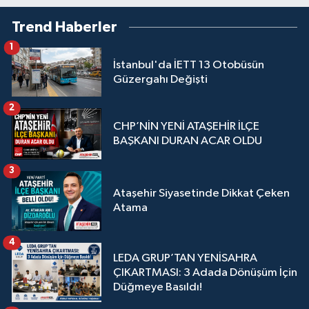
Trend Haberler
1
İstanbul'da İETT 13 Otobüsün
Güzergahı Değişti
2
CHP’NİN YENİ ATAŞEHİR İLÇE
BAŞKANI DURAN ACAR OLDU
3
Ataşehir Siyasetinde Dikkat Çeken
Atama
4
LEDA GRUP’TAN YENİSAHRA
ÇIKARTMASI: 3 Adada Dönüşüm İçin
Düğmeye Basıldı!