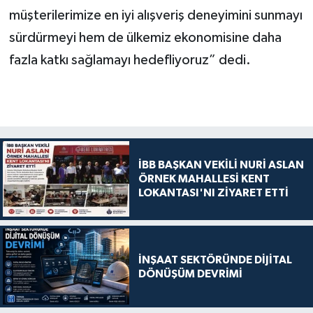
müşterilerimize en iyi alışveriş deneyimini sunmayı
sürdürmeyi hem de ülkemiz ekonomisine daha
fazla katkı sağlamayı hedefliyoruz” dedi.
İBB BAŞKAN VEKİLİ NURİ ASLAN
ÖRNEK MAHALLESİ KENT
LOKANTASI'NI ZİYARET ETTİ
İNŞAAT SEKTÖRÜNDE DİJİTAL
DÖNÜŞÜM DEVRİMİ