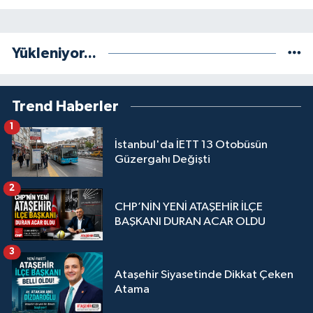
Yükleniyor...
Trend Haberler
1
İstanbul'da İETT 13 Otobüsün
Güzergahı Değişti
2
CHP’NİN YENİ ATAŞEHİR İLÇE
BAŞKANI DURAN ACAR OLDU
3
Ataşehir Siyasetinde Dikkat Çeken
Atama