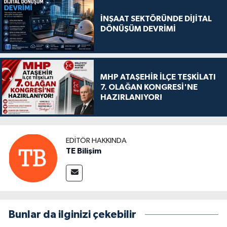
İNŞAAT SEKTÖRÜNDE DİJİTAL
DÖNÜŞÜM DEVRİMİ
MHP ATAŞEHİR İLÇE TEŞKİLATI
7. OLAĞAN KONGRESİ'NE
HAZIRLANIYOR!
EDITÖR HAKKINDA
TE Bilişim
Bunlar da ilginizi çekebilir