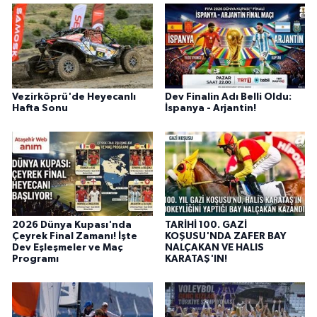
Vezirköprü'de Heyecanlı
Dev Finalin Adı Belli Oldu:
Hafta Sonu
İspanya - Arjantin!
2026 Dünya Kupası'nda
TARİHİ 100. GAZİ
Çeyrek Final Zamanı! İşte
KOŞUSU'NDA ZAFER BAY
Dev Eşleşmeler ve Maç
NALÇAKAN VE HALIS
Programı
KARATAŞ'IN!