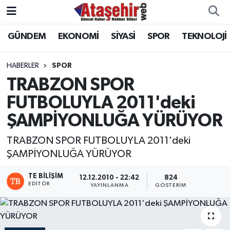
GÜNDEM
EKONOMİ
SİYASİ
SPOR
TEKNOLOJİ
Hava Durumu
Trafik Durumu
HABERLER
SPOR
TRABZON SPOR
Süper Lig Puan Durumu ve Fikstür
FUTBOLUYLA 2011'deki
ŞAMPİYONLUĞA YÜRÜYOR
Tüm Manşetler
TRABZON SPOR FUTBOLUYLA 2011'deki
Son Dakika Haberleri
ŞAMPİYONLUĞA YÜRÜYOR
Haber Arşivi
TE BILIŞIM
12.12.2010 - 22:42
824
EDITÖR
YAYINLANMA
GÖSTERIM