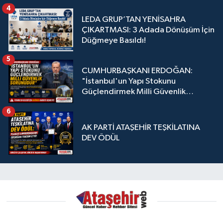
4
LEDA GRUP’TAN YENİSAHRA
ÇIKARTMASI: 3 Adada Dönüşüm İçin
Düğmeye Basıldı!
5
CUMHURBAŞKANI ERDOĞAN:
"İstanbul'un Yapı Stokunu
Güçlendirmek Milli Güvenlik
Sorunudur"
6
AK PARTİ ATAŞEHİR TEŞKİLATINA
DEV ÖDÜL