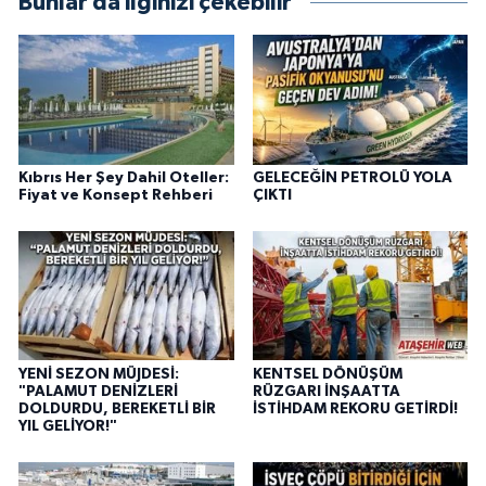
Bunlar da ilginizi çekebilir
Kıbrıs Her Şey Dahil Oteller:
GELECEĞİN PETROLÜ YOLA
Fiyat ve Konsept Rehberi
ÇIKTI
YENİ SEZON MÜJDESİ:
KENTSEL DÖNÜŞÜM
"PALAMUT DENİZLERİ
RÜZGARI İNŞAATTA
DOLDURDU, BEREKETLİ BİR
İSTİHDAM REKORU GETİRDİ!
YIL GELİYOR!"