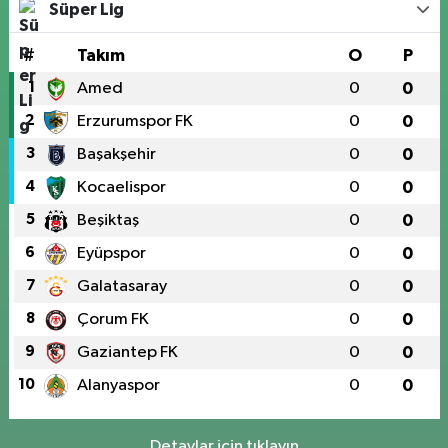
Süper Lig
#
Takım
O
P
1
Amed
0
0
2
Erzurumspor FK
0
0
3
Başakşehir
0
0
4
Kocaelispor
0
0
5
Beşiktaş
0
0
6
Eyüpspor
0
0
7
Galatasaray
0
0
8
Çorum FK
0
0
9
Gaziantep FK
0
0
10
Alanyaspor
0
0
Detaylar için tıklayın