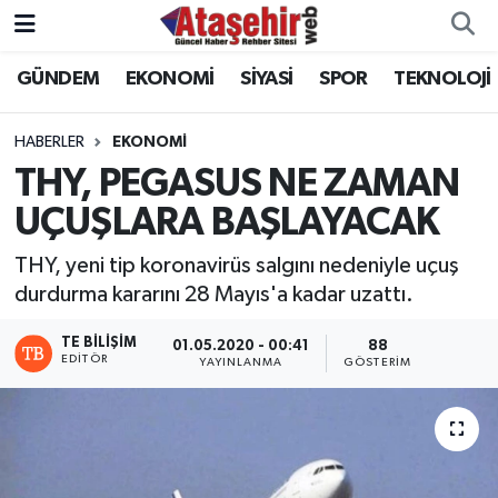
GÜNDEM
EKONOMİ
SİYASİ
SPOR
TEKNOLOJİ
Hava Durumu
Trafik Durumu
HABERLER
EKONOMİ
THY, PEGASUS NE ZAMAN
Süper Lig Puan Durumu ve Fikstür
UÇUŞLARA BAŞLAYACAK
Tüm Manşetler
THY, yeni tip koronavirüs salgını nedeniyle uçuş
durdurma kararını 28 Mayıs'a kadar uzattı.
Son Dakika Haberleri
TE BILIŞIM
01.05.2020 - 00:41
88
EDITÖR
YAYINLANMA
GÖSTERIM
Haber Arşivi