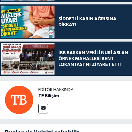
ŞİDDETLİ KARIN AĞRISINA
DİKKAT!
İBB BAŞKAN VEKİLİ NURİ ASLAN
ÖRNEK MAHALLESİ KENT
LOKANTASI'NI ZİYARET ETTİ
EDITÖR HAKKINDA
TE Bilişim