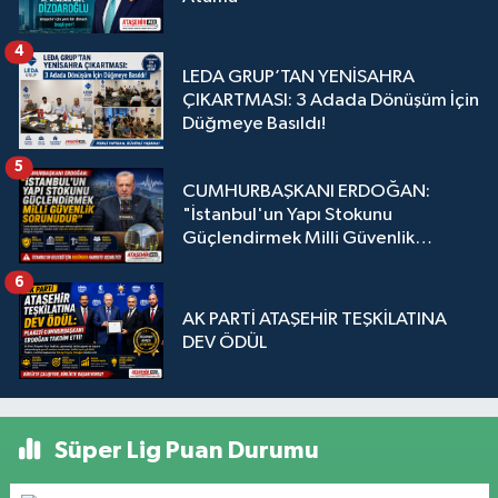
4
LEDA GRUP’TAN YENİSAHRA
ÇIKARTMASI: 3 Adada Dönüşüm İçin
Düğmeye Basıldı!
5
CUMHURBAŞKANI ERDOĞAN:
"İstanbul'un Yapı Stokunu
Güçlendirmek Milli Güvenlik
Sorunudur"
6
AK PARTİ ATAŞEHİR TEŞKİLATINA
DEV ÖDÜL
Süper Lig Puan Durumu