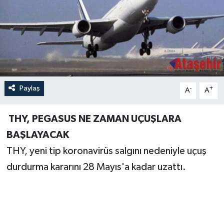
Paylaş
-
+
A
A
THY, PEGASUS NE ZAMAN UÇUŞLARA
BAŞLAYACAK
THY, yeni tip koronavirüs salgını nedeniyle uçuş
durdurma kararını 28 Mayıs'a kadar uzattı.