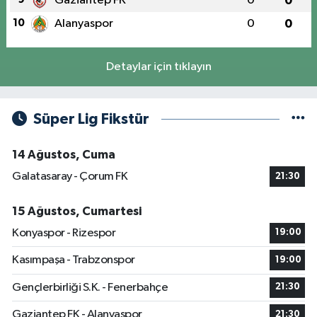
Gaziantep FK
0
0
10
Alanyaspor
0
0
Detaylar için tıklayın
Süper Lig Fikstür
14 Ağustos, Cuma
Galatasaray - Çorum FK
21:30
15 Ağustos, Cumartesi
Konyaspor - Rizespor
19:00
Kasımpaşa - Trabzonspor
19:00
Gençlerbirliği S.K. - Fenerbahçe
21:30
Gaziantep FK - Alanyaspor
21:30