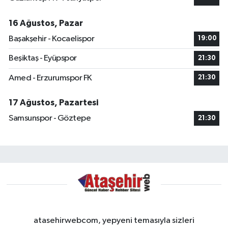
16 Ağustos, Pazar
Başakşehir - Kocaelispor
19:00
Beşiktaş - Eyüpspor
21:30
Amed - Erzurumspor FK
21:30
17 Ağustos, Pazartesi
Samsunspor - Göztepe
21:30
atasehirwebcom, yepyeni temasıyla sizleri