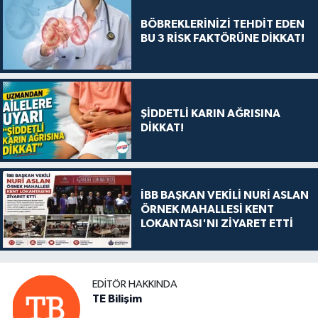
BÖBREKLERİNİZİ TEHDİT EDEN
BU 3 RİSK FAKTÖRÜNE DİKKAT!
ŞİDDETLİ KARIN AĞRISINA
DİKKAT!
İBB BAŞKAN VEKİLİ NURİ ASLAN
ÖRNEK MAHALLESİ KENT
LOKANTASI'NI ZİYARET ETTİ
EDITÖR HAKKINDA
TE Bilişim