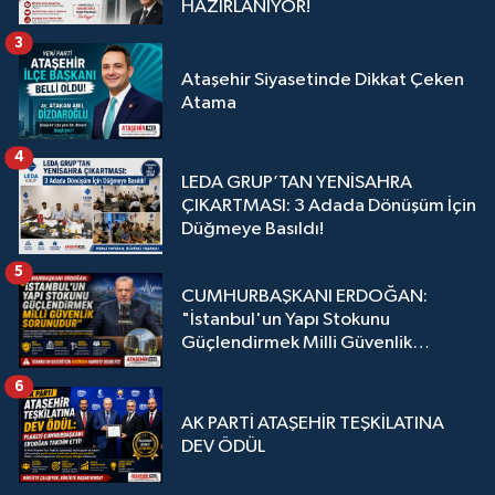
HAZIRLANIYOR!
3
Ataşehir Siyasetinde Dikkat Çeken
Atama
4
LEDA GRUP’TAN YENİSAHRA
ÇIKARTMASI: 3 Adada Dönüşüm İçin
Düğmeye Basıldı!
5
CUMHURBAŞKANI ERDOĞAN:
"İstanbul'un Yapı Stokunu
Güçlendirmek Milli Güvenlik
Sorunudur"
6
AK PARTİ ATAŞEHİR TEŞKİLATINA
DEV ÖDÜL