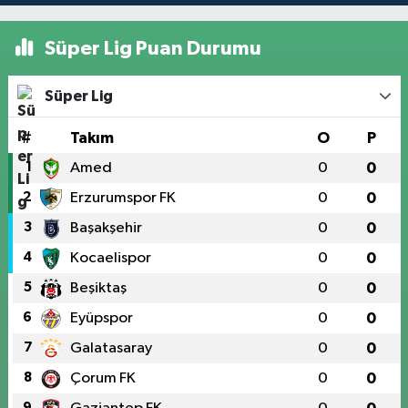
Süper Lig Puan Durumu
Süper Lig
#
Takım
O
P
1
Amed
0
0
2
Erzurumspor FK
0
0
3
Başakşehir
0
0
4
Kocaelispor
0
0
5
Beşiktaş
0
0
6
Eyüpspor
0
0
7
Galatasaray
0
0
8
Çorum FK
0
0
9