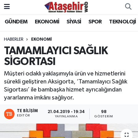
GÜNDEM
EKONOMİ
SİYASİ
SPOR
TEKNOLOJİ
Hava Durumu
Trafik Durumu
HABERLER
EKONOMİ
TAMAMLAYICI SAĞLIK
Süper Lig Puan Durumu ve Fikstür
SİGORTASI
Tüm Manşetler
Müşteri odaklı yaklaşımıyla ürün ve hizmetlerini
sürekli geliştiren Aksigorta, ‘Tamamlayıcı Sağlık
Son Dakika Haberleri
Sigortası’ ile bambaşka hizmet ayrıcalığından
yararlanma imkânı sağlıyor.
Haber Arşivi
TE BILIŞIM
21.04.2019 - 19:34
98
EDITÖR
YAYINLANMA
GÖSTERIM