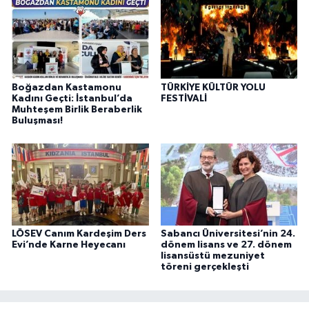
Boğazdan Kastamonu
TÜRKİYE KÜLTÜR YOLU
Kadını Geçti: İstanbul’da
FESTİVALİ
Muhteşem Birlik Beraberlik
Buluşması!
LÖSEV Canım Kardeşim Ders
Sabancı Üniversitesi’nin 24.
Evi’nde Karne Heyecanı
dönem lisans ve 27. dönem
lisansüstü mezuniyet
töreni gerçekleşti