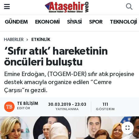
GÜNDEM
EKONOMİ
SİYASİ
SPOR
TEKNOLOJİ
Hava Durumu
Trafik Durumu
HABERLER
ETKİNLİK
‘Sıfır atık’ hareketinin
Süper Lig Puan Durumu ve Fikstür
öncüleri buluştu
Tüm Manşetler
Emine Erdoğan, (TOGEM-DER) sıfır atık projesine
destek amacıyla organize edilen “Cemre
Son Dakika Haberleri
Çarşısı”nı gezdi.
Haber Arşivi
TE BILIŞIM
30.03.2019 - 23:03
111
EDITÖR
YAYINLANMA
GÖSTERIM