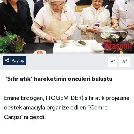
Paylaş
-
+
A
A
‘Sıfır atık’ hareketinin öncüleri buluştu
Emine Erdoğan, (TOGEM-DER) sıfır atık projesine
destek amacıyla organize edilen “Cemre
Çarşısı”nı gezdi.