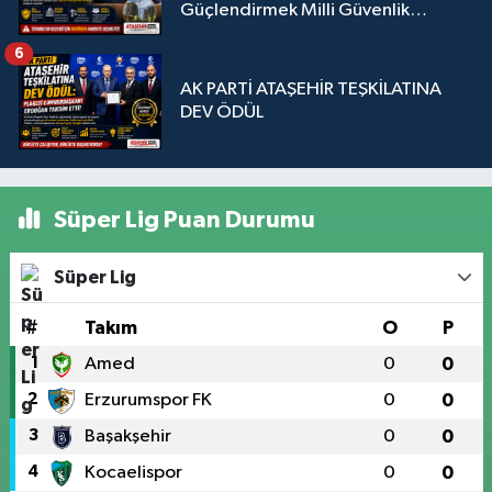
Güçlendirmek Milli Güvenlik
Sorunudur"
6
AK PARTİ ATAŞEHİR TEŞKİLATINA
DEV ÖDÜL
Süper Lig Puan Durumu
Süper Lig
#
Takım
O
P
1
Amed
0
0
2
Erzurumspor FK
0
0
3
Başakşehir
0
0
4
Kocaelispor
0
0