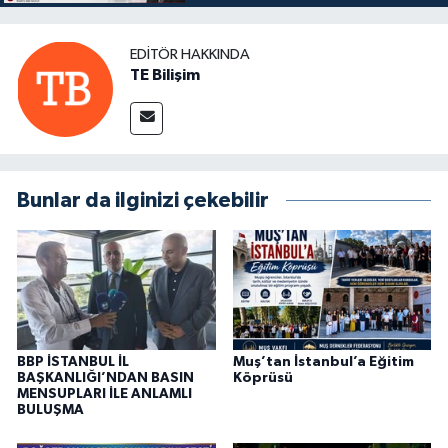
EDITÖR HAKKINDA
TE Bilişim
Bunlar da ilginizi çekebilir
BBP İSTANBUL İL
Muş’tan İstanbul’a Eğitim
BAŞKANLIĞI’NDAN BASIN
Köprüsü
MENSUPLARI İLE ANLAMLI
BULUŞMA