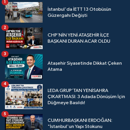
1
İstanbul'da İETT 13 Otobüsün
Güzergahı Değişti
2
CHP’NİN YENİ ATAŞEHİR İLÇE
BAŞKANI DURAN ACAR OLDU
3
Ataşehir Siyasetinde Dikkat Çeken
Atama
4
LEDA GRUP’TAN YENİSAHRA
ÇIKARTMASI: 3 Adada Dönüşüm İçin
Düğmeye Basıldı!
5
CUMHURBAŞKANI ERDOĞAN:
"İstanbul'un Yapı Stokunu