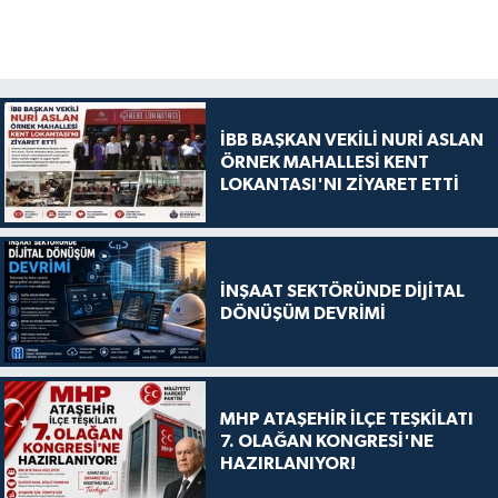
İBB BAŞKAN VEKİLİ NURİ ASLAN
ÖRNEK MAHALLESİ KENT
LOKANTASI'NI ZİYARET ETTİ
İNŞAAT SEKTÖRÜNDE DİJİTAL
DÖNÜŞÜM DEVRİMİ
MHP ATAŞEHİR İLÇE TEŞKİLATI
7. OLAĞAN KONGRESİ'NE
HAZIRLANIYOR!