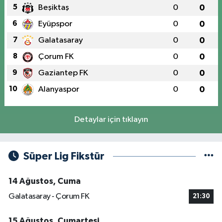
5
Beşiktaş
0
0
6
Eyüpspor
0
0
7
Galatasaray
0
0
8
Çorum FK
0
0
9
Gaziantep FK
0
0
10
Alanyaspor
0
0
Detaylar için tıklayın
Süper Lig Fikstür
14 Ağustos, Cuma
Galatasaray - Çorum FK
21:30
15 Ağustos, Cumartesi