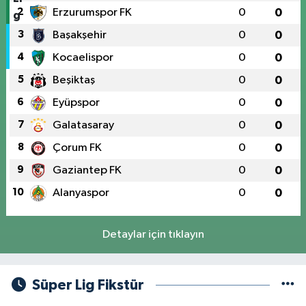
2
Erzurumspor FK
0
0
3
Başakşehir
0
0
4
Kocaelispor
0
0
5
Beşiktaş
0
0
6
Eyüpspor
0
0
7
Galatasaray
0
0
8
Çorum FK
0
0
9
Gaziantep FK
0
0
10
Alanyaspor
0
0
Detaylar için tıklayın
Süper Lig Fikstür