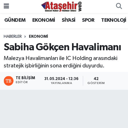
GÜNDEM
EKONOMİ
SİYASİ
SPOR
TEKNOLOJİ
Hava Durumu
Trafik Durumu
HABERLER
EKONOMİ
Sabiha Gökçen Havalimanı
Süper Lig Puan Durumu ve Fikstür
Malezya Havalimanları ile IC Holding arasındaki
Tüm Manşetler
stratejik işbirliğinin sona erdiğini duyurdu.
TE BILIŞIM
31.05.2024 - 12:36
42
Son Dakika Haberleri
EDITÖR
YAYINLANMA
GÖSTERIM
Haber Arşivi