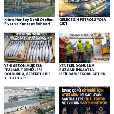
Kıbrıs Her Şey Dahil Oteller:
GELECEĞİN PETROLÜ YOLA
Fiyat ve Konsept Rehberi
ÇIKTI
YENİ SEZON MÜJDESİ:
KENTSEL DÖNÜŞÜM
"PALAMUT DENİZLERİ
RÜZGARI İNŞAATTA
DOLDURDU, BEREKETLİ BİR
İSTİHDAM REKORU GETİRDİ!
YIL GELİYOR!"