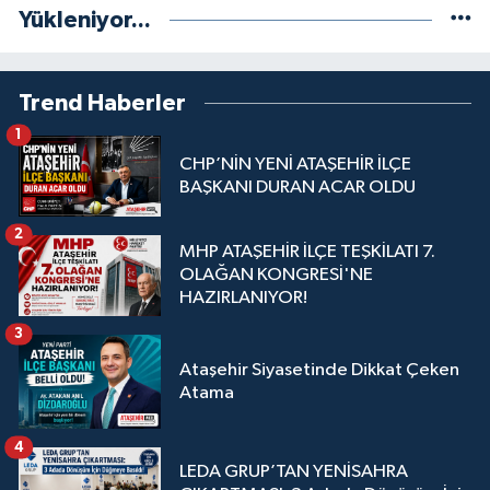
Yükleniyor...
Trend Haberler
1
CHP’NİN YENİ ATAŞEHİR İLÇE
BAŞKANI DURAN ACAR OLDU
2
MHP ATAŞEHİR İLÇE TEŞKİLATI 7.
OLAĞAN KONGRESİ'NE
HAZIRLANIYOR!
3
Ataşehir Siyasetinde Dikkat Çeken
Atama
4
LEDA GRUP’TAN YENİSAHRA