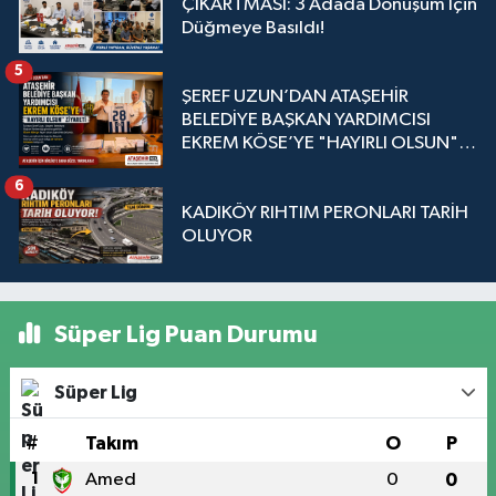
ÇIKARTMASI: 3 Adada Dönüşüm İçin
Düğmeye Basıldı!
5
ŞEREF UZUN’DAN ATAŞEHİR
BELEDİYE BAŞKAN YARDIMCISI
EKREM KÖSE’YE "HAYIRLI OLSUN"
ZİYARETİ
6
KADIKÖY RIHTIM PERONLARI TARİH
OLUYOR
Süper Lig Puan Durumu
Süper Lig
#
Takım
O
P
1
Amed
0
0