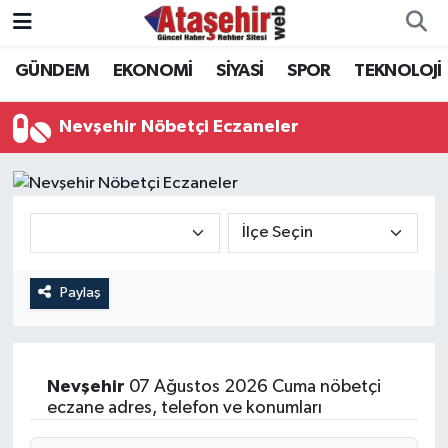
GÜNDEM
EKONOMİ
SİYASİ
SPOR
TEKNOLOJİ
Hava Durumu
Trafik Durumu
Nevşehir Nöbetçi Eczaneler
Süper Lig Puan Durumu ve Fikstür
Tüm Manşetler
Son Dakika Haberleri
Paylaş
Haber Arşivi
Nevşehir
07 Ağustos 2026 Cuma nöbetçi
eczane adres, telefon ve konumları