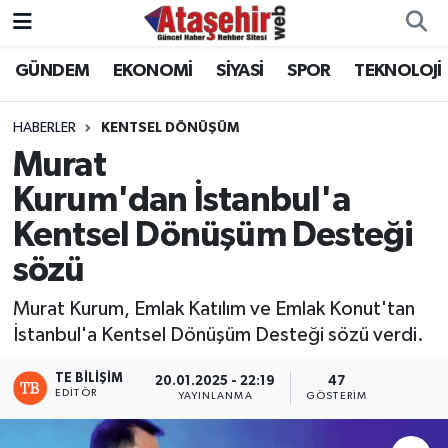
GÜNDEM
EKONOMİ
SİYASİ
SPOR
TEKNOLOJİ
Hava Durumu
Trafik Durumu
HABERLER
KENTSEL DÖNÜŞÜM
Murat
Süper Lig Puan Durumu ve Fikstür
Kurum'dan İstanbul'a
Kentsel Dönüşüm Desteği
Tüm Manşetler
sözü
Son Dakika Haberleri
Murat Kurum, Emlak Katılım ve Emlak Konut'tan
Haber Arşivi
İstanbul'a Kentsel Dönüşüm Desteği sözü verdi.
TE BILIŞIM
20.01.2025 - 22:19
47
EDITÖR
YAYINLANMA
GÖSTERIM