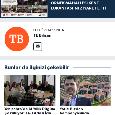
ÖRNEK MAHALLESİ KENT
LOKANTASI'NI ZİYARET ETTİ
EDITÖR HAKKINDA
TE Bilişim
Bunlar da ilginizi çekebilir
Yenisahra’da 14 Yıllık Düğüm
Yarısı Bizden
Çözülüyor: TA-1 Adası İçin
Kampanyasında