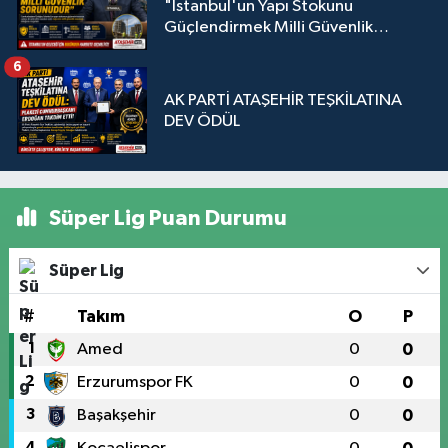
"İstanbul'un Yapı Stokunu
Güçlendirmek Milli Güvenlik
Sorunudur"
6
AK PARTİ ATAŞEHİR TEŞKİLATINA
DEV ÖDÜL
Süper Lig Puan Durumu
Süper Lig
#
Takım
O
P
1
Amed
0
0
2
Erzurumspor FK
0
0
3
Başakşehir
0
0
4