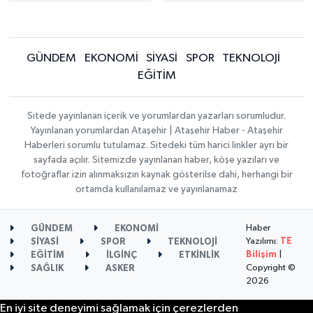
GÜNDEM
EKONOMİ
SİYASİ
SPOR
TEKNOLOJİ
EĞİTİM
Sitede yayınlanan içerik ve yorumlardan yazarları sorumludur.
Yayınlanan yorumlardan Ataşehir | Ataşehir Haber - Ataşehir
Haberleri sorumlu tutulamaz. Sitedeki tüm harici linkler ayrı bir
sayfada açılır. Sitemizde yayınlanan haber, köşe yazıları ve
fotoğraflar izin alınmaksızın kaynak gösterilse dahi, herhangi bir
ortamda kullanılamaz ve yayınlanamaz
Haber
GÜNDEM
EKONOMİ
Yazılımı:
TE
SİYASİ
SPOR
TEKNOLOJİ
Bilişim
|
EĞİTİM
İLGİNÇ
ETKİNLİK
Copyright ©
SAĞLIK
ASKER
2026
En iyi site deneyimi sağlamak için çerezlerden