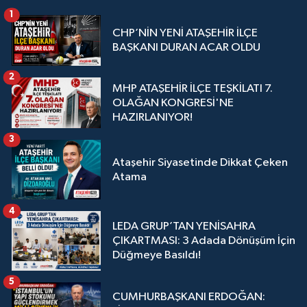
1
CHP’NİN YENİ ATAŞEHİR İLÇE
BAŞKANI DURAN ACAR OLDU
2
MHP ATAŞEHİR İLÇE TEŞKİLATI 7.
OLAĞAN KONGRESİ'NE
HAZIRLANIYOR!
3
Ataşehir Siyasetinde Dikkat Çeken
Atama
4
LEDA GRUP’TAN YENİSAHRA
ÇIKARTMASI: 3 Adada Dönüşüm İçin
Düğmeye Basıldı!
5
CUMHURBAŞKANI ERDOĞAN: