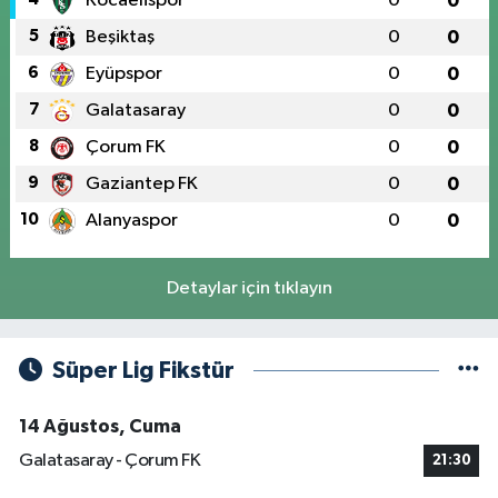
Kocaelispor
0
0
5
Beşiktaş
0
0
6
Eyüpspor
0
0
7
Galatasaray
0
0
8
Çorum FK
0
0
9
Gaziantep FK
0
0
10
Alanyaspor
0
0
Detaylar için tıklayın
Süper Lig Fikstür
14 Ağustos, Cuma
Galatasaray - Çorum FK
21:30