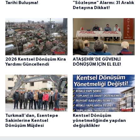
Tarihi Buluşma!
"Sözleşme" Alarmı: 31 Aralık
Detayına Dikkat!
2026 Kentsel Dönüşüm Kira
ATAŞEHİR’DE GÜVENLİ
Yardımı Güncellendi
DÖNÜŞÜM İÇİN EL ELE!
Turkmall'dan, Esentepe
Kentsel Dönüşüm
Sakinlerine Kentsel
yönetmeliğinde yapılan
Dönüşüm Müjdesi
değişiklikler