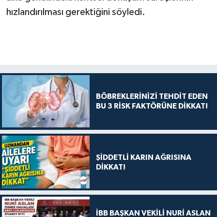
hızlandırılması gerektiğini söyledi.
BÖBREKLERİNİZİ TEHDİT EDEN
BU 3 RİSK FAKTÖRÜNE DİKKAT!
ŞİDDETLİ KARIN AĞRISINA
DİKKAT!
İBB BAŞKAN VEKİLİ NURİ ASLAN