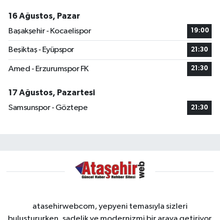
16 Ağustos, Pazar
Başakşehir - Kocaelispor
19:00
Beşiktaş - Eyüpspor
21:30
Amed - Erzurumspor FK
21:30
17 Ağustos, Pazartesi
Samsunspor - Göztepe
21:30
atasehirwebcom, yepyeni temasıyla sizleri
buluştururken, sadelik ve modernizmi bir araya getiriyor.