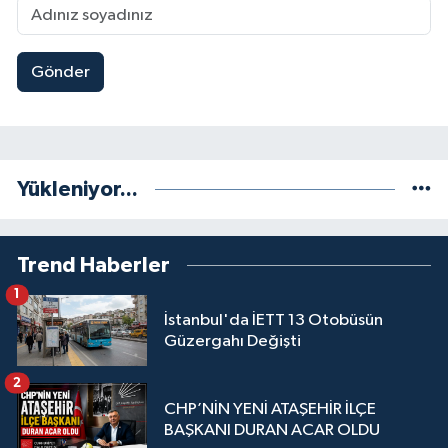
Gönder
Yükleniyor...
Trend Haberler
1
İstanbul'da İETT 13 Otobüsün
Güzergahı Değişti
2
CHP’NİN YENİ ATAŞEHİR İLÇE
BAŞKANI DURAN ACAR OLDU