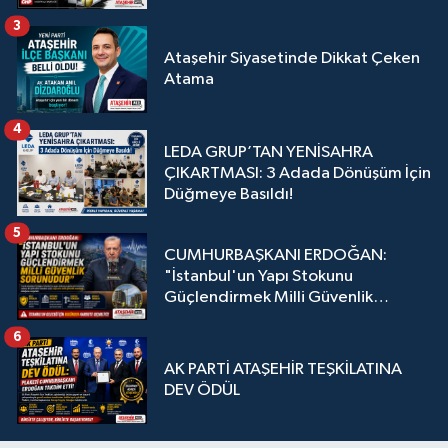
3
Ataşehir Siyasetinde Dikkat Çeken
Atama
4
LEDA GRUP’TAN YENİSAHRA
ÇIKARTMASI: 3 Adada Dönüşüm İçin
Düğmeye Basıldı!
5
CUMHURBAŞKANI ERDOĞAN:
"İstanbul'un Yapı Stokunu
Güçlendirmek Milli Güvenlik
Sorunudur"
6
AK PARTİ ATAŞEHİR TEŞKİLATINA
DEV ÖDÜL