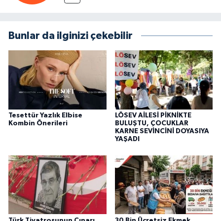
Bunlar da ilginizi çekebilir
Tesettür Yazlık Elbise
LÖSEV AİLESİ PİKNİKTE
Kombin Önerileri
BULUŞTU, ÇOCUKLAR
KARNE SEVİNCİNİ DOYASIYA
YAŞADI
Türk Tiyatrosunun Çınarı
30 Bin Ücretsiz Ekmek