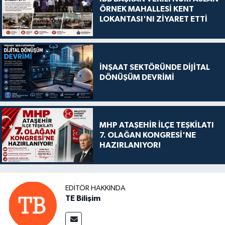
ÖRNEK MAHALLESİ KENT
LOKANTASI'NI ZİYARET ETTİ
İNŞAAT SEKTÖRÜNDE DİJİTAL
DÖNÜŞÜM DEVRİMİ
MHP ATAŞEHİR İLÇE TEŞKİLATI
7. OLAĞAN KONGRESİ'NE
HAZIRLANIYOR!
EDITÖR HAKKINDA
TE Bilişim