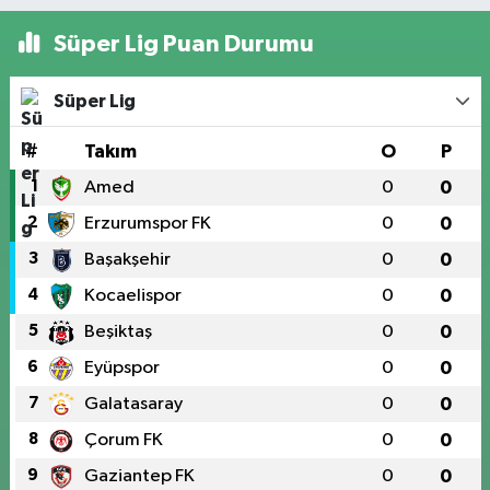
Süper Lig Puan Durumu
Süper Lig
#
Takım
O
P
1
Amed
0
0
2
Erzurumspor FK
0
0
3
Başakşehir
0
0
4
Kocaelispor
0
0
5
Beşiktaş
0
0
6
Eyüpspor
0
0
7
Galatasaray
0
0
8
Çorum FK
0
0
9
Gaziantep FK
0
0