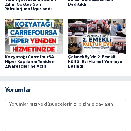
Zihni Göktay Son
Dağıtıldı
Yolculuğuna Uğurlandı
Kozyatağı CarrefourSA
Çekmeköy’de 2. Emekli
Hiper Kapılarını Yeniden
Kültür Evi Hizmet Vermeye
Ziyaretçilerine Açtı!
Başladı.
Yorumlar