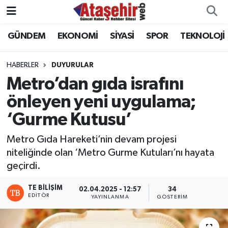
GÜNDEM
EKONOMİ
SİYASİ
SPOR
TEKNOLOJİ
Hava Durumu
Trafik Durumu
HABERLER
DUYURULAR
Metro’dan gıda israfını
Süper Lig Puan Durumu ve Fikstür
önleyen yeni uygulama;
‘Gurme Kutusu’
Tüm Manşetler
Metro Gıda Hareketi’nin devam projesi
Son Dakika Haberleri
niteliğinde olan ‘Metro Gurme Kutuları’nı hayata
geçirdi.
Haber Arşivi
TE BILIŞIM
02.04.2025 - 12:57
34
EDITÖR
YAYINLANMA
GÖSTERIM