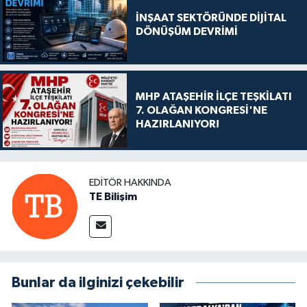
İNŞAAT SEKTÖRÜNDE DİJİTAL
DÖNÜŞÜM DEVRİMİ
MHP ATAŞEHİR İLÇE TEŞKİLATI
7. OLAĞAN KONGRESİ'NE
HAZIRLANIYOR!
EDITÖR HAKKINDA
TE Bilişim
Bunlar da ilginizi çekebilir