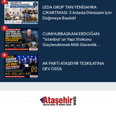
4
LEDA GRUP’TAN YENİSAHRA
ÇIKARTMASI: 3 Adada Dönüşüm İçin
Düğmeye Basıldı!
5
CUMHURBAŞKANI ERDOĞAN:
"İstanbul'un Yapı Stokunu
Güçlendirmek Milli Güvenlik
Sorunudur"
6
AK PARTİ ATAŞEHİR TEŞKİLATINA
DEV ÖDÜL