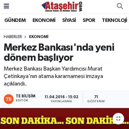
GÜNDEM
EKONOMİ
SİYASİ
SPOR
TEKNOLOJİ
Hava Durumu
Trafik Durumu
HABERLER
EKONOMİ
Merkez Bankası'nda yeni
Süper Lig Puan Durumu ve Fikstür
dönem başlıyor
Tüm Manşetler
Merkez Bankası Başkan Yardımcısı Murat
Çetinkaya'nın atama kararnamesi imzaya
Son Dakika Haberleri
açıklandı.
Haber Arşivi
TE BILIŞIM
11.04.2016 - 15:02
71
EDITÖR
YAYINLANMA
GÖSTERIM