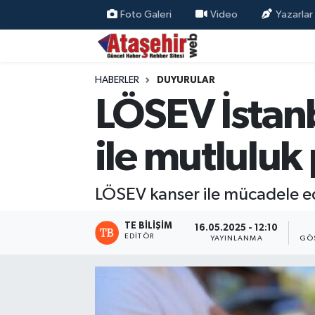
Foto Galeri
Video
Yazarlar
Hava Durumu
HABERLER
DUYURULAR
Trafik Durumu
LÖSEV İstanb
Süper Lig Puan Durumu ve Fikstür
ile mutluluk
Tüm Manşetler
LÖSEV kanser ile mücadele eden
Son Dakika Haberleri
TE BILIŞIM
16.05.2025 - 12:10
Haber Arşivi
EDITÖR
YAYINLANMA
GÖ