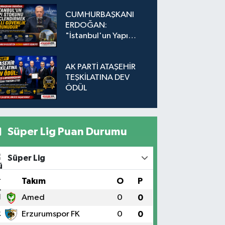
Düğmeye Basıldı!
CUMHURBAŞKANI
ERDOĞAN:
"İstanbul'un Yapı
Stokunu
Güçlendirmek Milli
AK PARTİ ATAŞEHİR
Güvenlik Sorunudur"
TEŞKİLATINA DEV
ÖDÜL
Süper Lig Puan Durumu
Süper Lig
#
Takım
O
P
1
Amed
0
0
2
Erzurumspor FK
0
0