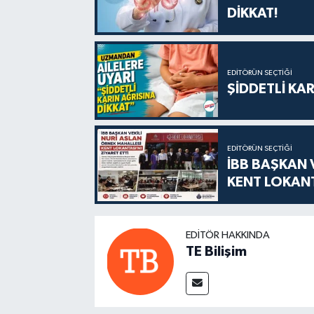
DİKKAT!
EDITÖRÜN SEÇTIĞI
ŞİDDETLİ KAR
EDITÖRÜN SEÇTIĞI
İBB BAŞKAN 
KENT LOKANT
EDITÖR HAKKINDA
TE Bilişim