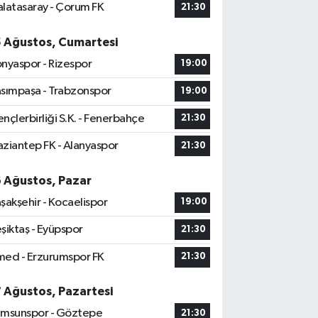
latasaray - Çorum FK
21:30
5 Ağustos, Cumartesi
nyaspor - Rizespor
19:00
sımpaşa - Trabzonspor
19:00
nçlerbirliği S.K. - Fenerbahçe
21:30
ziantep FK - Alanyaspor
21:30
6 Ağustos, Pazar
şakşehir - Kocaelispor
19:00
şiktaş - Eyüpspor
21:30
ed - Erzurumspor FK
21:30
7 Ağustos, Pazartesi
msunspor - Göztepe
21:30