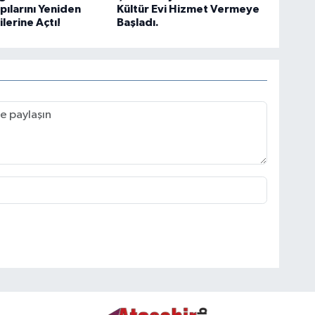
pılarını Yeniden
Kültür Evi Hizmet Vermeye
lerine Açtı!
Başladı.