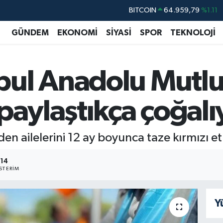
DOLAR
47,7436
%0.18
EURO
55,2510
%0.32
GÜNDEM
EKONOMİ
SİYASİ
SPOR
TEKNOLOJİ
STERLİN
64,4811
%0.38
GRAM ALTIN
6660.55
%0.03
ul Anadolu Mutlu 
BİST100
13.779
%-14
 paylaştıkça çoğalı
 ailelerini 12 ay boyunca taze kırmızı et v
14
STERIM
Y