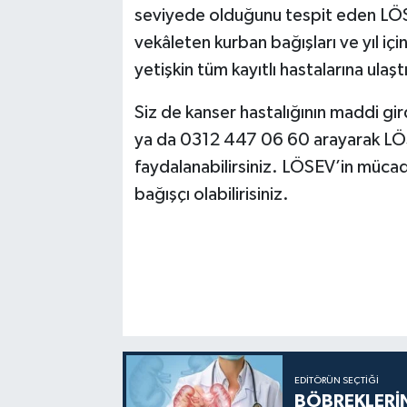
seviyede olduğunu tespit eden LÖ
vekâleten kurban bağışları ve yıl i
yetişkin tüm kayıtlı hastalarına ulaşt
Siz de kanser hastalığının maddi g
ya da 0312 447 06 60 arayarak LÖSE
faydalanabilirsiniz. LÖSEV’in mücad
bağışçı olabilirisiniz.
EDITÖRÜN SEÇTIĞI
BÖBREKLERİN