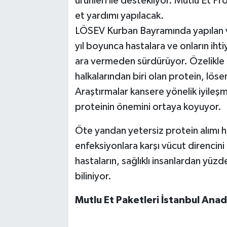
ürünleri ile destekliyor. Mutlu Et Pr
et yardımı yapılacak.
LÖSEV Kurban Bayramında yapılan ve
yıl boyunca hastalara ve onların ihtiy
ara vermeden sürdürüyor. Özelikle s
halkalarından biri olan protein, lös
Araştırmalar kansere yönelik iyileş
proteinin önemini ortaya koyuyor.
Öte yandan yetersiz protein alımı ha
enfeksiyonlara karşı vücut direncin
hastaların, sağlıklı insanlardan yüz
bilini
Mutlu Et Paketleri İstanbul Anado