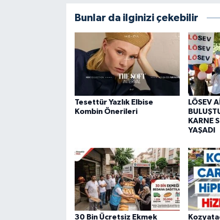
Bunlar da ilginizi çekebilir
Tesettür Yazlık Elbise
LÖSEV A
Kombin Önerileri
BULUŞT
KARNE S
YAŞADI
30 Bin Ücretsiz Ekmek
Kozyata