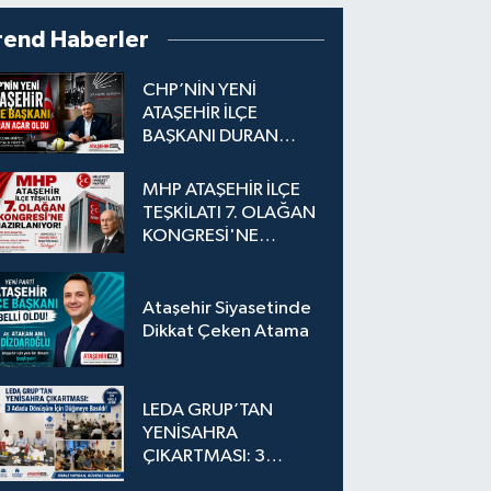
rend Haberler
CHP’NİN YENİ
ATAŞEHİR İLÇE
BAŞKANI DURAN
ACAR OLDU
MHP ATAŞEHİR İLÇE
TEŞKİLATI 7. OLAĞAN
KONGRESİ'NE
HAZIRLANIYOR!
Ataşehir Siyasetinde
Dikkat Çeken Atama
LEDA GRUP’TAN
YENİSAHRA
ÇIKARTMASI: 3
Adada Dönüşüm İçin