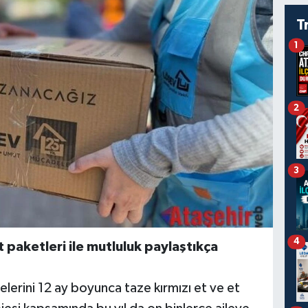
T
1
2
3
4
paketleri ile mutluluk paylaştıkça
lerini 12 ay boyunca taze kırmızı et ve et