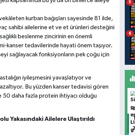
ojesi kapsamında bu yıl da on binlerce aileye
5
kâleten kurban bağışları sayesinde 81 ilde,
aç sahibi ailelerine et ve et ürünleri desteğini
6
ağlıklı beslenme zincirinin en önemli
emi-kanser tedavilerinde hayati önem taşıyor.
meyi sağlayacak fonksiyonların pek çoğu için
stalığın iyileşmesini yavaşlatıyor ve
i azaltıyor. Bu yüzden kanser tedavisi gören
de 50 daha fazla protein ihtiyacı olduğu
yor.
lu Yakasındaki Ailelere Ulaştırıldı