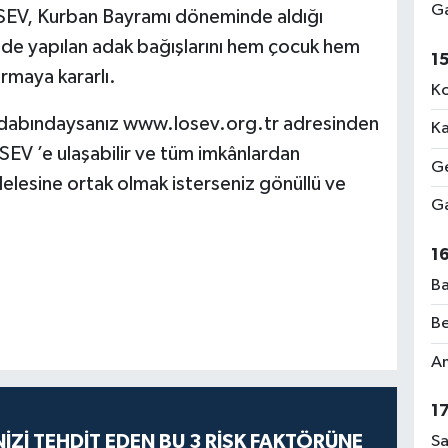
Ga
SEV, Kurban Bayramı döneminde aldığı
çinde yapılan adak bağışlarını hem çocuk hem
1
ırmaya kararlı.
Ko
irdabındaysanız www.losev.org.tr adresinden
Ka
V ’e ulaşabilir ve tüm imkânlardan
Ge
elesine ortak olmak isterseniz gönüllü ve
Ga
1
Ba
Be
Am
1
İZİ TEHDİT EDEN BU 3 RİSK FAKTÖRÜNE
Sa