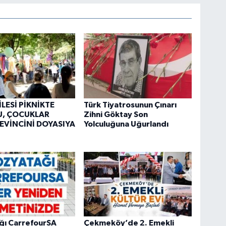
İLESİ PİKNİKTE
Türk Tiyatrosunun Çınarı
U, ÇOCUKLAR
Zihni Göktay Son
EVİNCİNİ DOYASIYA
Yolculuğuna Uğurlandı
ğı CarrefourSA
Çekmeköy’de 2. Emekli