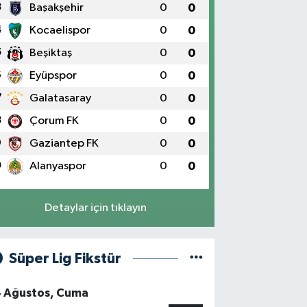
3
Başakşehir
0
0
4
Kocaelispor
0
0
5
Beşiktaş
0
0
6
Eyüpspor
0
0
7
Galatasaray
0
0
8
Çorum FK
0
0
9
Gaziantep FK
0
0
0
Alanyaspor
0
0
Detaylar için tıklayın
Süper Lig Fikstür
4 Ağustos, Cuma