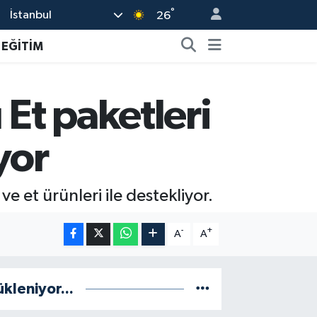
°
İstanbul
26
EĞİTİM
Et paketleri
yor
e et ürünleri ile destekliyor.
-
+
A
A
ükleniyor...