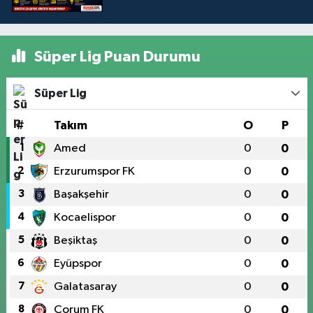
Süper Lig Puan Durumu
Süper Lig
#
Takım
O
P
1
Amed
0
0
2
Erzurumspor FK
0
0
3
Başakşehir
0
0
4
Kocaelispor
0
0
5
Beşiktaş
0
0
6
Eyüpspor
0
0
7
Galatasaray
0
0
8
Çorum FK
0
0