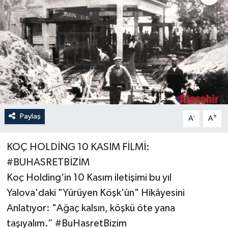
Paylaş
-
+
A
A
KOÇ HOLDİNG 10 KASIM FİLMİ:
#BUHASRETBİZİM
Koç Holding'in 10 Kasım iletişimi bu yıl
Yalova'daki "Yürüyen Köşk'ün" Hikâyesini
Anlatıyor: "Ağaç kalsın, köşkü öte yana
taşıyalım.” #BuHasretBizim