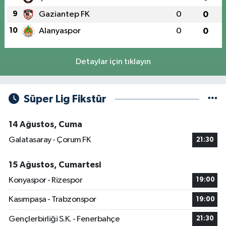
9
Gaziantep FK
0
0
10
Alanyaspor
0
0
Detaylar için tıklayın
Süper Lig Fikstür
14 Ağustos, Cuma
Galatasaray - Çorum FK
21:30
15 Ağustos, Cumartesi
Konyaspor - Rizespor
19:00
Kasımpaşa - Trabzonspor
19:00
Gençlerbirliği S.K. - Fenerbahçe
21:30