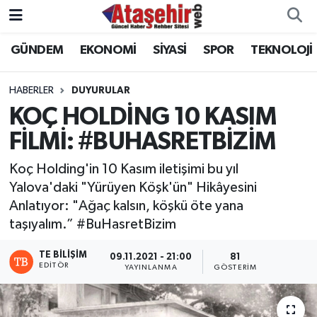
GÜNDEM
EKONOMİ
SİYASİ
SPOR
TEKNOLOJİ
Hava Durumu
Trafik Durumu
HABERLER
DUYURULAR
KOÇ HOLDİNG 10 KASIM
Süper Lig Puan Durumu ve Fikstür
FİLMİ: #BUHASRETBİZİM
Tüm Manşetler
Koç Holding'in 10 Kasım iletişimi bu yıl
Yalova'daki "Yürüyen Köşk'ün" Hikâyesini
Son Dakika Haberleri
Anlatıyor: "Ağaç kalsın, köşkü öte yana
taşıyalım.” #BuHasretBizim
Haber Arşivi
TE BILIŞIM
09.11.2021 - 21:00
81
EDITÖR
YAYINLANMA
GÖSTERIM