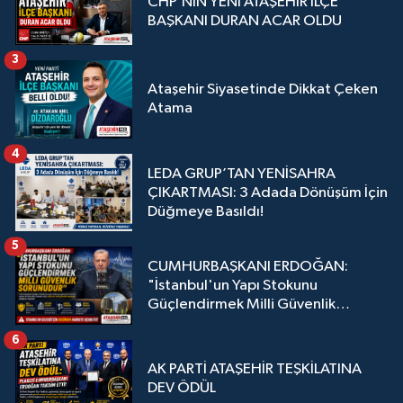
CHP’NİN YENİ ATAŞEHİR İLÇE
BAŞKANI DURAN ACAR OLDU
3
Ataşehir Siyasetinde Dikkat Çeken
Atama
4
LEDA GRUP’TAN YENİSAHRA
ÇIKARTMASI: 3 Adada Dönüşüm İçin
Düğmeye Basıldı!
5
CUMHURBAŞKANI ERDOĞAN:
"İstanbul'un Yapı Stokunu
Güçlendirmek Milli Güvenlik
Sorunudur"
6
AK PARTİ ATAŞEHİR TEŞKİLATINA
DEV ÖDÜL