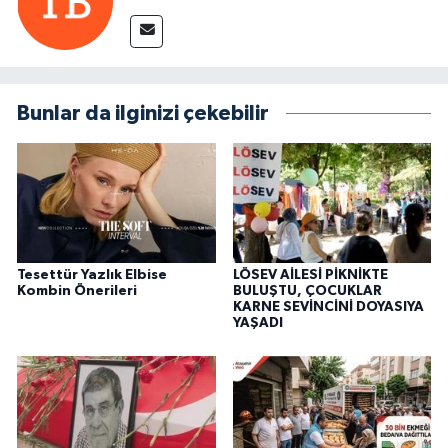
Bunlar da ilginizi çekebilir
Tesettür Yazlık Elbise
LÖSEV AİLESİ PİKNİKTE
Kombin Önerileri
BULUŞTU, ÇOCUKLAR
KARNE SEVİNCİNİ DOYASIYA
YAŞADI