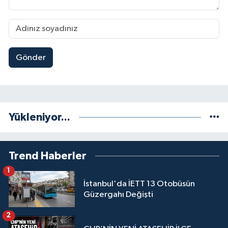
Gönder
Yükleniyor...
Trend Haberler
1
İstanbul'da İETT 13 Otobüsün
Güzergahı Değişti
2